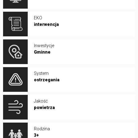
EKO
interwencja
Inwestycje
Gminne
System
ostrzegania
Jakość
powietrza
Rodzina
3+