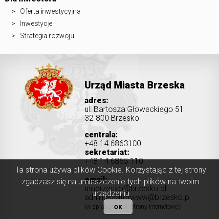
Oferta inwestycyjna
Inwestycje
Strategia rozwoju
Urząd Miasta Brzeska
adres:
ul. Bartosza Głowackiego 51
32-800 Brzesko
centrala:
+48 14 6863100
sekretariat:
+48 14 6865 110
Ta strona używa plików Cookie. Korzystając z tej strony
email:
zgadzasz się na umieszczenie tych plików na twoim
umbrzesko@brzesko.pl
urządzeniu
administratorwww@brzesko.pl
(w sprawach dot. strony internetowej)
OK