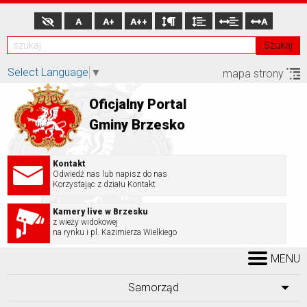
A
A+
A++
A
Szukaj
Select Language
▼
mapa strony
Oficjalny Portal
Gminy Brzesko
Kontakt
Odwiedź nas lub napisz do nas
Korzystając z działu Kontakt
Kamery live w Brzesku
z wieży widokowej
na rynku i pl. Kazimierza Wielkiego
MENU
Samorząd