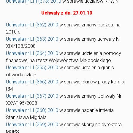
Uchwała nr LIII (373) 2010
w sprawie udziałów RPWiK
Uchwały z dn. 27.01.10
Uchwała nr LI (362) 2010
w sprawie zmiany budżetu na
2010 r.
Uchwała nr LI (363) 2010
w sprawie zmiany uchwały Nr
XIX/138/2008
Uchwała nr LI (364) 2010
w sprawie udzielenia pomocy
finansowej na rzecz Województwa Małopolskiego
Uchwała nr LI (365) 2010
w sprawie ustalenia granic
obwodu szkół
Uchwała nr LI (366) 2010
w sprawie planów pracy komisji
RM
Uchwała nr LI (367) 2010
w sprawie zmiany Uchwały Nr
XXV/195/2008
Uchwała nr LI (368) 2010
w sprawie nadanie imienia
Stanisława Migdała
Uchwała nr LI (369) 2010
w sprawie skargi na dyrektora
MOPS