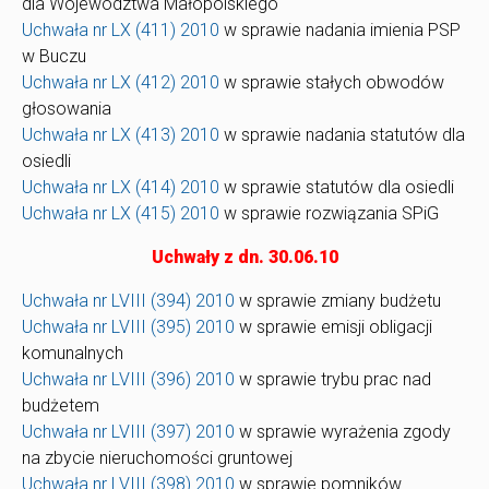
dla Województwa Małopolskiego
Uchwała nr LX (411) 2010
w sprawie nadania imienia PSP
w Buczu
Uchwała nr LX (412) 2010
w sprawie stałych obwodów
głosowania
Uchwała nr LX (413) 2010
w sprawie nadania statutów dla
osiedli
Uchwała nr LX (414) 2010
w sprawie statutów dla osiedli
Uchwała nr LX (415) 2010
w sprawie rozwiązania SPiG
Uchwały z dn. 30.06.10
Uchwała nr LVIII (394) 2010
w sprawie zmiany budżetu
Uchwała nr LVIII (395) 2010
w sprawie emisji obligacji
komunalnych
Uchwała nr LVIII (396) 2010
w sprawie trybu prac nad
budżetem
Uchwała nr LVIII (397) 2010
w sprawie wyrażenia zgody
na zbycie nieruchomości gruntowej
Uchwała nr LVIII (398) 2010
w sprawie pomników