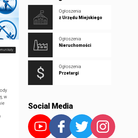
Ogłoszenia
z Urzędu Miejskiego
Ogłoszenia
Nieruchomości
omunikaty
Ogłoszenia
Przetargi
wody
j, w
wie
Social Media
)