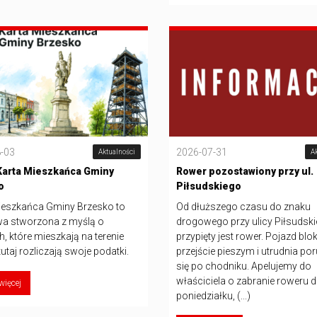
-03
2026-07-31
Aktualności
A
Karta Mieszkańca Gminy
Rower pozostawiony przy ul.
o
Piłsudskiego
ieszkańca Gminy Brzesko to
Od dłuższego czasu do znaku
ywa stworzona z myślą o
drogowego przy ulicy Piłsudsk
, które mieszkają na terenie
przypięty jest rower. Pojazd blo
tutaj rozliczają swoje podatki.
przejście pieszym i utrudnia po
się po chodniku. Apelujemy do
właściciela o zabranie roweru 
więcej
poniedziałku, (...)