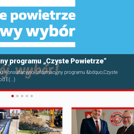
jny programu „Czyste Powietrze”
nkt Konsultacyjno-Informacyjny programu &bdquo;Czyste
 E(...)