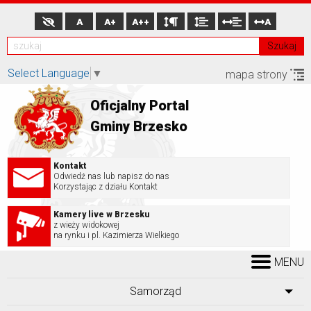
A
A+
A++
A
Szukaj
Select Language
▼
mapa strony
Oficjalny Portal
Gminy Brzesko
Kontakt
Odwiedź nas lub napisz do nas
Korzystając z działu Kontakt
Kamery live w Brzesku
z wieży widokowej
na rynku i pl. Kazimierza Wielkiego
MENU
Samorząd