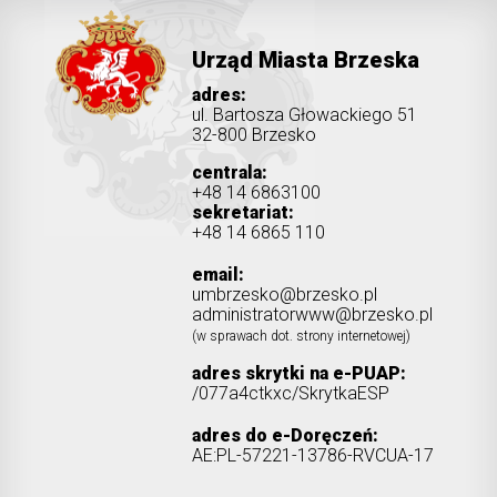
Urząd Miasta Brzeska
adres:
ul. Bartosza Głowackiego 51
32-800 Brzesko
centrala:
+48 14 6863100
sekretariat:
+48 14 6865 110
email:
umbrzesko@brzesko.pl
administratorwww@brzesko.pl
(w sprawach dot. strony internetowej)
adres skrytki na e-PUAP:
/077a4ctkxc/SkrytkaESP
adres do e-Doręczeń:
AE:PL-57221-13786-RVCUA-17