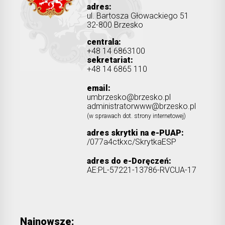
adres:
ul. Bartosza Głowackiego 51
32-800 Brzesko
centrala:
+48 14 6863100
sekretariat:
+48 14 6865 110
email:
umbrzesko@brzesko.pl
administratorwww@brzesko.pl
(w sprawach dot. strony internetowej)
adres skrytki na e-PUAP:
/077a4ctkxc/SkrytkaESP
adres do e-Doręczeń:
AE:PL-57221-13786-RVCUA-17
Najnowsze: