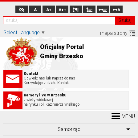
A
A+
A++
A
Szukaj
Select Language
▼
mapa strony
Oficjalny Portal
Gminy Brzesko
Kontakt
Odwiedź nas lub napisz do nas
Korzystając z działu Kontakt
Kamery live w Brzesku
z wieży widokowej
na rynku i pl. Kazimierza Wielkiego
MENU
Samorząd