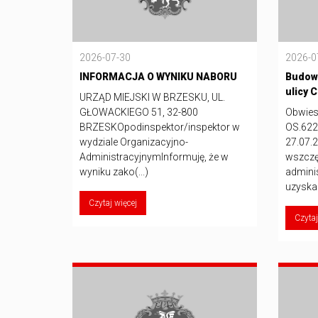
2026-07-30
2026-0
INFORMACJA O WYNIKU NABORU
Budowa
ulicy 
URZĄD MIEJSKI W BRZESKU, UL.
GŁOWACKIEGO 51, 32-800
Obwies
BRZESKOpodinspektor/inspektor w
OS.622
wydziale Organizacyjno-
27.07.2
AdministracyjnymInformuję, że w
wszczę
wyniku zako(...)
admini
uzyskan
Czytaj więcej
Czytaj