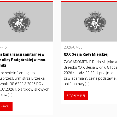
7-15
2026-07-03
 kanalizacji sanitarnej w
XXX Sesja Rady Miejskiej
e ulicy Podgórskiej w msc.
ZAWIADOMIENIE Rada Miejska 
iki
Brzesku XXX Sesja w dniu 8 lipc
zczenie informujące o
2026 r. godz. 09:30 Uprzejmie
u przez Burmistrza Brzeska
zawiadamiam, że na podstawie a
 znak: OS.6220.3.2026.RC z
ust.1 ustawy(...)
4.07.2026 r. o środowiskowych
kow(...)
Czytaj więcej
 więcej