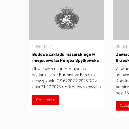
2026-07-21
2026-0
Budowa zakładu masarskiego w
Zawiad
miejscowości Poręba Spytkowska
Brzes
Obwieszczenie informujące o
Zawiad
wydaniu przez Burmistrza Brzeska
ustawy 
decyzji znak: OS.6220.32.2025.RC z
Kodeks
dnia 21.07.2026 r. o środowiskowy(...)
adminis
poz. 16
Czytaj więcej
Czytaj