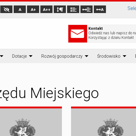
Sel
A
A+
A++
A
Kontakt
Odwiedź nas lub napisz do n
Korzystając z działu Kontakt
Dotacje
Rozwój gospodarczy
Środowisko
zędu Miejskiego