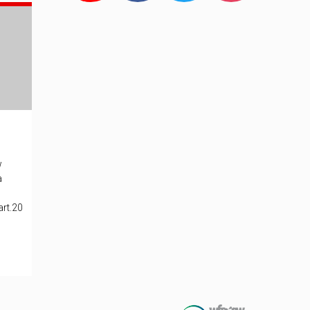
w
a
rt.20