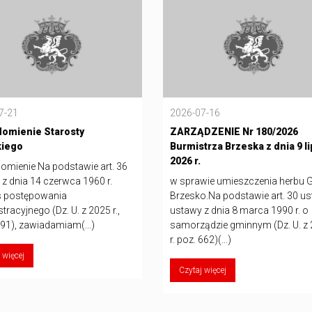
7-21
2026-07-16
omienie Starosty
ZARZĄDZENIE Nr 180/2026
kiego
Burmistrza Brzeska z dnia 9 l
2026 r.
omienie Na podstawie art. 36
z dnia 14 czerwca 1960 r.
w sprawie umieszczenia herbu 
 postępowania
Brzesko.Na podstawie art. 30 ust
tracyjnego (Dz. U. z 2025 r.,
ustawy z dnia 8 marca 1990 r. o
91), zawiadamiam(...)
samorządzie gminnym (Dz. U. z
r. poz. 662)(...)
 więcej
Czytaj więcej