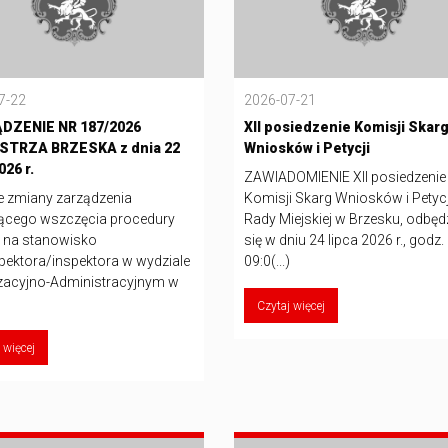
7-22
2026-07-21
DZENIE NR 187/2026
XII posiedzenie Komisji Skar
STRZA BRZESKA z dnia 22
Wniosków i Petycji
026 r.
ZAWIADOMIENIE XII posiedzenie
e zmiany zarządzenia
Komisji Skarg Wniosków i Petycj
ącego wszczęcia procedury
Rady Miejskiej w Brzesku, odbęd
 na stanowisko
się w dniu 24 lipca 2026 r., godz.
pektora/inspektora w wydziale
09:0(...)
zacyjno-Administracyjnym w
Czytaj więcej
 więcej