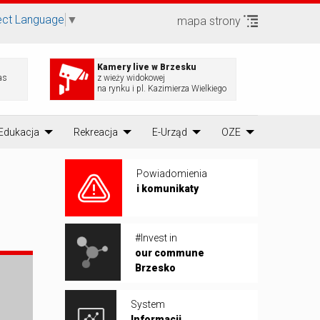
ect Language
▼
mapa strony
Kamery live w Brzesku
as
z wieży widokowej
na rynku i pl. Kazimierza Wielkiego
Edukacja
Rekreacja
E-Urząd
OZE
Powiadomienia
i komunikaty
#Invest in
our commune
Brzesko
System
Informacji