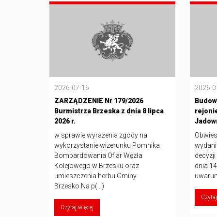
2026-07-16
2026-0
ZARZĄDZENIE Nr 179/2026
Budowa
Burmistrza Brzeska z dnia 8 lipca
rejoni
2026 r.
Jadown
w sprawie wyrażenia zgody na
Obwies
wykorzystanie wizerunku Pomnika
wydani
Bombardowania Ofiar Węzła
decyzji
Kolejowego w Brzesku oraz
dnia 1
umieszczenia herbu Gminy
uwarun
Brzesko.Na p(...)
Czytaj
Czytaj więcej