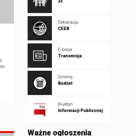
3+
Deklaracja
CEEB
g
E-sesja
Transmisje
i
zie
Gminny
Budżet
Biuletyn
Informacji Publicznej
Ważne ogłoszenia