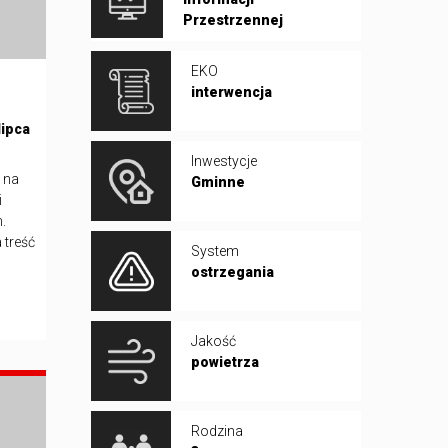
Przestrzennej
EKO
interwencja
lipca
Inwestycje
 na
Gminne
i
.
 treść
System
ostrzegania
Jakość
powietrza
Rodzina