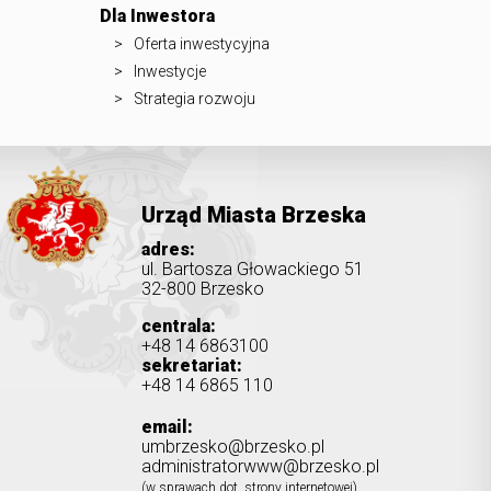
Dla Inwestora
Oferta inwestycyjna
Inwestycje
Strategia rozwoju
Urząd Miasta Brzeska
adres:
ul. Bartosza Głowackiego 51
32-800 Brzesko
centrala:
+48 14 6863100
sekretariat:
+48 14 6865 110
email:
umbrzesko@brzesko.pl
administratorwww@brzesko.pl
(w sprawach dot. strony internetowej)