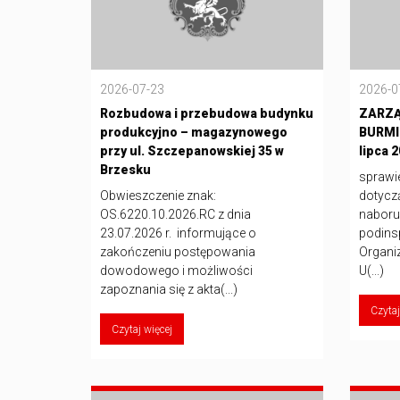
2026-07-23
2026-0
Rozbudowa i przebudowa budynku
ZARZĄ
produkcyjno – magazynowego
BURMI
przy ul. Szczepanowskiej 35 w
lipca 2
Brzesku
sprawi
Obwieszczenie znak:
dotycz
OS.6220.10.2026.RC z dnia
naboru
23.07.2026 r. informujące o
podins
zakończeniu postępowania
Organi
dowodowego i możliwości
U(...)
zapoznania się z akta(...)
Czytaj
Czytaj więcej