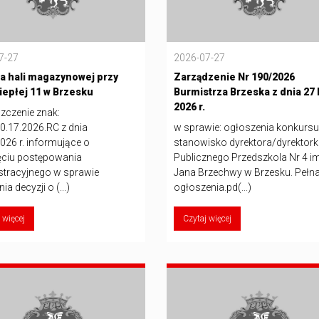
7-27
2026-07-27
 hali magazynowej przy
Zarządzenie Nr 190/2026
Ciepłej 11 w Brzesku
Burmistrza Brzeska z dnia 27 
2026 r.
zczenie znak:
0.17.2026.RC z dnia
w sprawie: ogłoszenia konkursu
026 r. informujące o
stanowisko dyrektora/dyrektork
ciu postępowania
Publicznego Przedszkola Nr 4 im
stracyjnego w sprawie
Jana Brzechwy w Brzesku. Pełna
ia decyzji o (...)
ogłoszenia.pd(...)
 więcej
Czytaj więcej