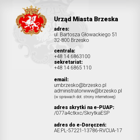
Urząd Miasta Brzeska
adres:
ul. Bartosza Głowackiego 51
32-800 Brzesko
centrala:
+48 14 6863100
sekretariat:
+48 14 6865 110
email:
umbrzesko@brzesko.pl
administratorwww@brzesko.pl
(w sprawach dot. strony internetowej)
adres skrytki na e-PUAP:
/077a4ctkxc/SkrytkaESP
adres do e-Doręczeń:
AE:PL-57221-13786-RVCUA-17