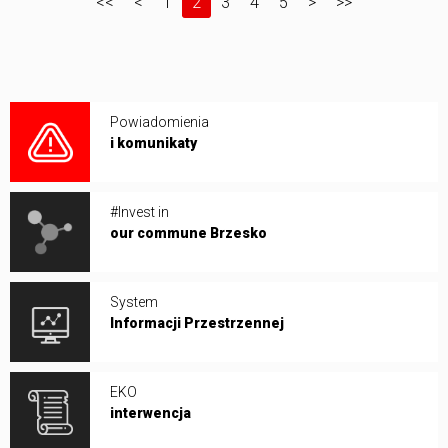
<<
<
1
2
3
4
5
>
>>
Powiadomienia
i komunikaty
#Invest in
our commune Brzesko
System
Informacji Przestrzennej
EKO
interwencja