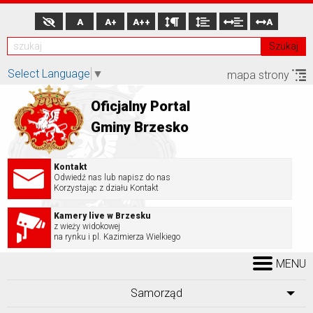
A
A+
A++
A
Szukaj
Select Language
▼
mapa strony
Oficjalny Portal
Gminy Brzesko
Kontakt
Odwiedź nas lub napisz do nas
Korzystając z działu Kontakt
Kamery live w Brzesku
z wieży widokowej
na rynku i pl. Kazimierza Wielkiego
MENU
Samorząd