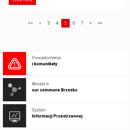
<<
<
3
4
5
6
7
>
>>
Powiadomienia
i komunikaty
#Invest in
our commune Brzesko
System
Informacji Przestrzennej