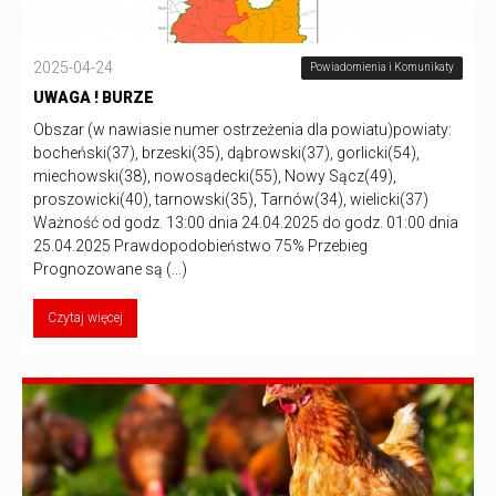
2025-04-24
Powiadomienia i Komunikaty
UWAGA ! BURZE
Obszar (w nawiasie numer ostrzeżenia dla powiatu)powiaty:
bocheński(37), brzeski(35), dąbrowski(37), gorlicki(54),
miechowski(38), nowosądecki(55), Nowy Sącz(49),
proszowicki(40), tarnowski(35), Tarnów(34), wielicki(37)
Ważność od godz. 13:00 dnia 24.04.2025 do godz. 01:00 dnia
25.04.2025 Prawdopodobieństwo 75% Przebieg
Prognozowane są (...)
Czytaj więcej