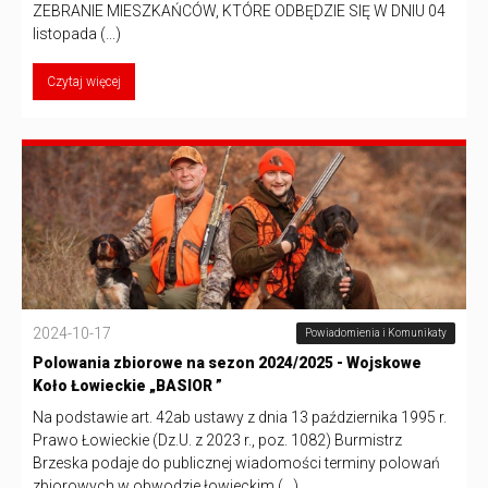
ZEBRANIE MIESZKAŃCÓW, KTÓRE ODBĘDZIE SIĘ W DNIU 04
listopada (...)
Czytaj więcej
2024-10-17
Powiadomienia i Komunikaty
Polowania zbiorowe na sezon 2024/2025 - Wojskowe
Koło Łowieckie „BASIOR ”
Na podstawie art. 42ab ustawy z dnia 13 października 1995 r.
Prawo Łowieckie (Dz.U. z 2023 r., poz. 1082) Burmistrz
Brzeska podaje do publicznej wiadomości terminy polowań
zbiorowych w obwodzie łowieckim (...)