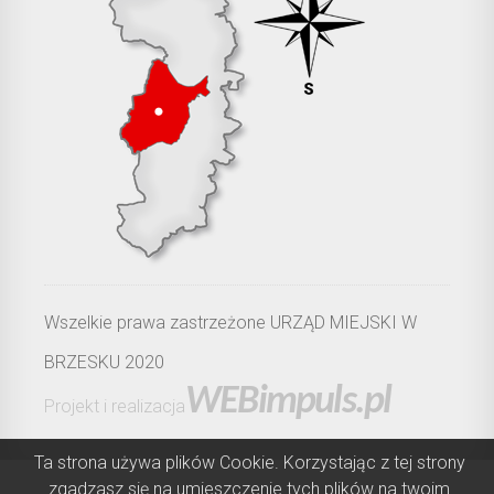
Wszelkie prawa zastrzeżone URZĄD MIEJSKI W
BRZESKU 2020
WEBimpuls.pl
Projekt i realizacja
Ta strona używa plików Cookie. Korzystając z tej strony
zgadzasz się na umieszczenie tych plików na twoim