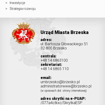
Inwestycje
Strategia rozwoju
Urząd Miasta Brzeska
adres:
ul. Bartosza Głowackiego 51
32-800 Brzesko
centrala:
+48 14 6863100
sekretariat:
+48 14 6865 110
email:
umbrzesko@brzesko.pl
administratorwww@brzesko.pl
(w sprawach dot. strony internetowej)
adres skrytki na e-PUAP:
/077a4ctkxc/SkrytkaESP