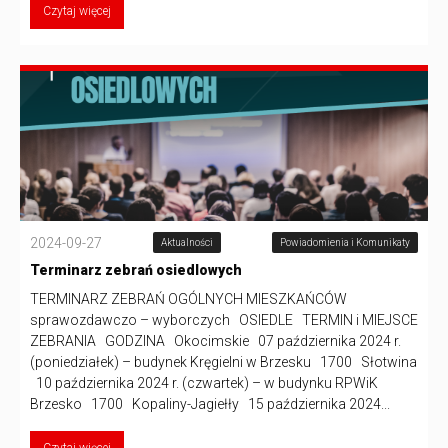
Czytaj więcej
2024-09-27
Aktualności
Powiadomienia i Komunikaty
Terminarz zebrań osiedlowych
TERMINARZ ZEBRAŃ OGÓLNYCH MIESZKAŃCÓW
sprawozdawczo – wyborczych OSIEDLE TERMIN i MIEJSCE
ZEBRANIA GODZINA Okocimskie 07 października 2024 r.
(poniedziałek) – budynek Kręgielni w Brzesku 1700 Słotwina
10 października 2024 r. (czwartek) – w budynku RPWiK
Brzesko 1700 Kopaliny-Jagiełły 15 października 2024...
Czytaj więcej