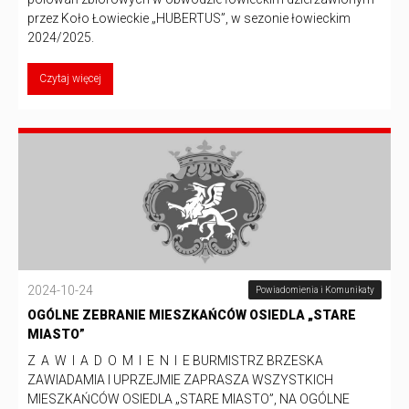
przez Koło Łowieckie „HUBERTUS”, w sezonie łowieckim
2024/2025.
Czytaj więcej
2024-10-24
Powiadomienia i Komunikaty
OGÓLNE ZEBRANIE MIESZKAŃCÓW OSIEDLA „STARE
MIASTO”
Z A W I A D O M I E N I E BURMISTRZ BRZESKA
ZAWIADAMIA I UPRZEJMIE ZAPRASZA WSZYSTKICH
MIESZKAŃCÓW OSIEDLA „STARE MIASTO”, NA OGÓLNE