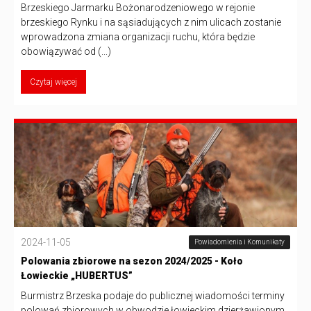
Brzeskiego Jarmarku Bożonarodzeniowego w rejonie
brzeskiego Rynku i na sąsiadujących z nim ulicach zostanie
wprowadzona zmiana organizacji ruchu, która będzie
obowiązywać od (...)
Czytaj więcej
2024-11-05
Powiadomienia i Komunikaty
Polowania zbiorowe na sezon 2024/2025 - Koło
Łowieckie „HUBERTUS”
Burmistrz Brzeska podaje do publicznej wiadomości terminy
polowań zbiorowych w obwodzie łowieckim dzierżawionym