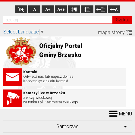
A
A+
A++
A
Szukaj
Select Language
▼
mapa strony
Oficjalny Portal
Gminy Brzesko
Kontakt
Odwiedź nas lub napisz do nas
Korzystając z działu Kontakt
Kamery live w Brzesku
z wieży widokowej
na rynku i pl. Kazimierza Wielkiego
MENU
Samorząd