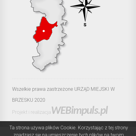
Wszelkie prawa zastrzeżone URZĄD MIEJSKI W
BRZESKU 2020
WEBimpuls.pl
Projekt i realizacja
Ta strona używa plików Cookie. Korzystając z tej strony
zgadzasz się na umieszczenie tych plików na twoim