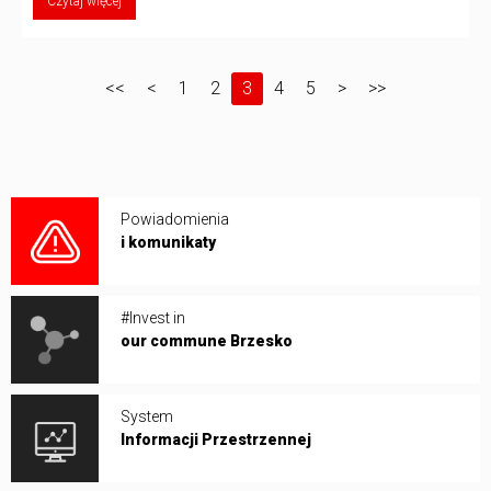
Czytaj więcej
<<
<
1
2
3
4
5
>
>>
Powiadomienia
i komunikaty
#Invest in
our commune Brzesko
System
Informacji Przestrzennej