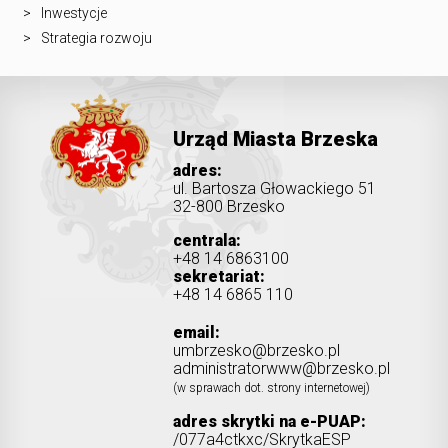
Inwestycje
Strategia rozwoju
Urząd Miasta Brzeska
adres:
ul. Bartosza Głowackiego 51
32-800 Brzesko
centrala:
+48 14 6863100
sekretariat:
+48 14 6865 110
email:
umbrzesko@brzesko.pl
administratorwww@brzesko.pl
(w sprawach dot. strony internetowej)
adres skrytki na e-PUAP:
/077a4ctkxc/SkrytkaESP