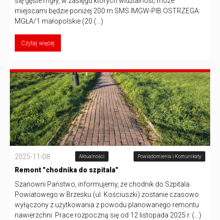
się gęste mgły, w zasięgu których widzialność może
miejscami będzie poniżej 200 m.SMS IMGW-PIB OSTRZEGA:
MGŁA/1 małopolskie (20 (...)
Czytaj więcej
2025-11-08
Aktualności
Powiadomienia i Komunikaty
Remont "chodnika do szpitala"
Szanowni Państwo, informujemy, że chodnik do Szpitala
Powiatowego w Brzesku (ul. Kościuszki) zostanie czasowo
wyłączony z użytkowania z powodu planowanego remontu
nawierzchni. Prace rozpoczną się od 12 listopada 2025 r. (...)