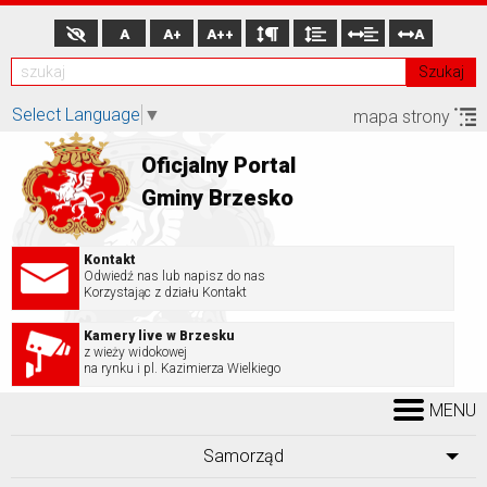
A
A+
A++
A
Szukaj
Select Language
▼
mapa strony
Oficjalny Portal
Gminy Brzesko
Kontakt
Odwiedź nas lub napisz do nas
Korzystając z działu Kontakt
Kamery live w Brzesku
z wieży widokowej
na rynku i pl. Kazimierza Wielkiego
MENU
Samorząd