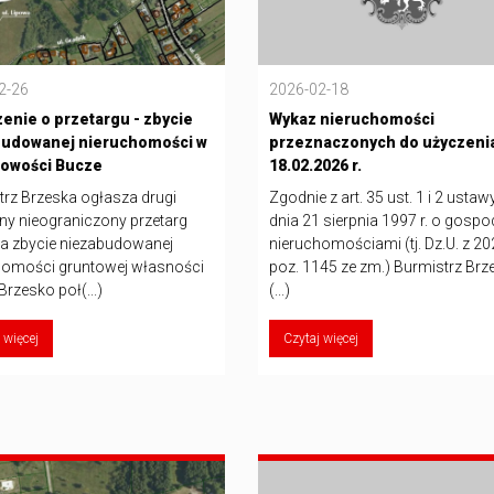
2-26
2026-02-18
enie o przetargu - zbycie
Wykaz nieruchomości
budowanej nieruchomości w
przeznaczonych do użyczeni
cowości Bucze
18.02.2026 r.
trz Brzeska ogłasza drugi
Zgodnie z art. 35 ust. 1 i 2 ustaw
ny nieograniczony przetarg
dnia 21 sierpnia 1997 r. o gosp
na zbycie niezabudowanej
nieruchomościami (tj. Dz.U. z 202
homości gruntowej własności
poz. 1145 ze zm.) Burmistrz Brz
rzesko poł(...)
(...)
 więcej
Czytaj więcej