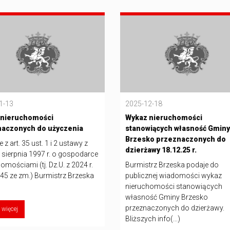
1-13
2025-12-18
 nieruchomości
Wykaz nieruchomości
naczonych do użyczenia
stanowiących własność Gminy
Brzesko przeznaczonych do
 z art. 35 ust. 1 i 2 ustawy z
dzierżawy 18.12.25 r.
 sierpnia 1997 r. o gospodarce
omościami (tj. Dz.U. z 2024 r.
Burmistrz Brzeska podaje do
45 ze zm.) Burmistrz Brzeska
publicznej wiadomości wykaz
nieruchomości stanowiących
własność Gminy Brzesko
przeznaczonych do dzierżawy.
 więcej
Bliższych info(...)