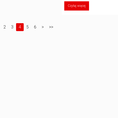
Czytaj więcej
2
3
4
5
6
>
>>