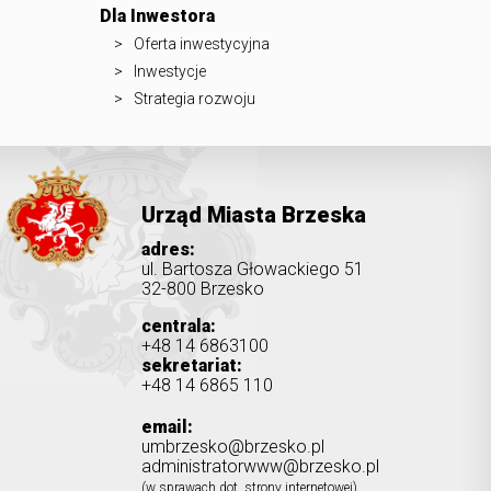
Dla Inwestora
Oferta inwestycyjna
Inwestycje
Strategia rozwoju
Urząd Miasta Brzeska
adres:
ul. Bartosza Głowackiego 51
32-800 Brzesko
centrala:
+48 14 6863100
sekretariat:
+48 14 6865 110
email:
umbrzesko@brzesko.pl
administratorwww@brzesko.pl
(w sprawach dot. strony internetowej)