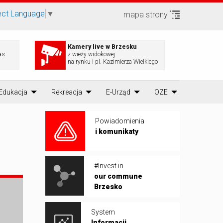
ect Language
▼
mapa strony
Kamery live w Brzesku
as
z wieży widokowej
na rynku i pl. Kazimierza Wielkiego
Edukacja
Rekreacja
E-Urząd
OZE
Powiadomienia
i komunikaty
#Invest in
our commune
Brzesko
System
Informacji