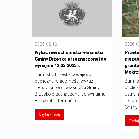
2026-02-12
2026-0
Wykaz nieruchomości własności
Przeta
Gminy Brzesko przeznaczonej do
nieza
wynajmu 12.02.2025 r.
grunto
Mokrz
Burmistrz Brzeska podaje do
publicznej wiadomości wykaz
Burmis
nieruchomości własności Gminy
publicz
Brzesko przeznaczonej do wynajmu
ustny 
Bliższych informa(...)
nieruc
Gminy B
Czytaj więcej
Czytaj