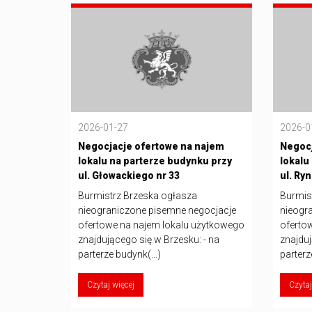
2026-01-27
2026-0
Negocjacje ofertowe na najem
Negocj
lokalu na parterze budynku przy
lokalu
ul. Głowackiego nr 33
ul. Ry
Burmistrz Brzeska ogłasza
Burmis
nieograniczone pisemne negocjacje
nieogr
ofertowe na najem lokalu użytkowego
oferto
znajdującego się w Brzesku: - na
znajduj
parterze budynk(...)
parterz
Czytaj więcej
Czytaj