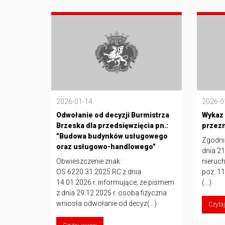
2026-01-14
2026-0
Odwołanie od decyzji Burmistrza
Wykaz
Brzeska dla przedsięwzięcia pn.:
przez
"Budowa budynków usługowego
Zgodnie
oraz usługowo-handlowego"
dnia 21
Obwieszczenie znak:
nieruch
OS.6220.31.2025.RC z dnia
poz. 11
14.01.2026 r. informujące, że pismem
(...)
z dnia 29.12.2025 r. osoba fizyczna
wniosła odwołanie od decyz(...)
Czytaj