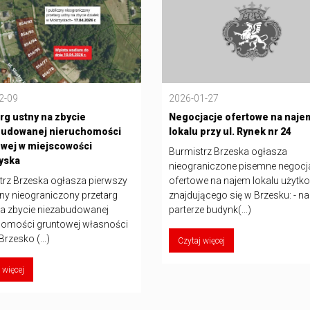
2-09
2026-01-27
rg ustny na zbycie
Negocjacje ofertowe na naje
budowanej nieruchomości
lokalu przy ul. Rynek nr 24
wej w miejscowości
Burmistrz Brzeska ogłasza
yska
nieograniczone pisemne negocj
trz Brzeska ogłasza pierwszy
ofertowe na najem lokalu użyt
ny nieograniczony przetarg
znajdującego się w Brzesku: - na
na zbycie niezabudowanej
parterze budynk(...)
homości gruntowej własności
rzesko (...)
Czytaj więcej
 więcej