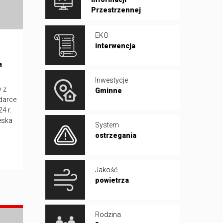
Przestrzennej
EKO
interwencja
a
Inwestycje
y z
Gminne
odarce
4 r.
eska
System
ostrzegania
Jakość
powietrza
Rodzina