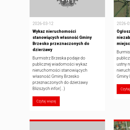
2026-03-12
2026-0
Wykaz nieruchomości
Ogłosz
stanowiących własność Gminy
nieza
Brzesko przeznaczonych do
miejs
dzierżawy
Burmis
Burmistrz Brzeska podaje do
publicz
publicznej wiadomości wykaz
ustny 
nieruchomości stanowiących
nieruc
własność Gminy Brzesko
Gminy B
przeznaczonych do dzierżawy
Bliższych infor(...)
Czytaj
Czytaj więcej