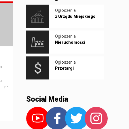
Ogłoszenia
z Urzędu Miejskiego
Ogłoszenia
Nieruchomości
Ogłoszenia
m
Przetargi
s
 - nr
Social Media