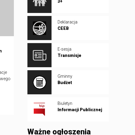
3+
Deklaracja
CEEB
E-sesja
m
Transmisje
acje
Gminny
kowego
Budżet
Biuletyn
Informacji Publicznej
Ważne ogłoszenia