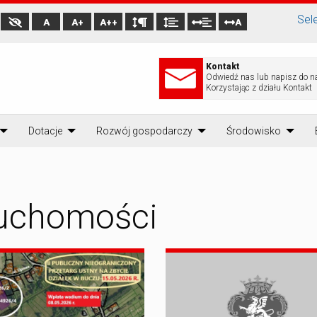
Sel
A
A+
A++
A
Kontakt
Odwiedź nas lub napisz do n
Korzystając z działu Kontakt
Dotacje
Rozwój gospodarczy
Środowisko
ruchomości