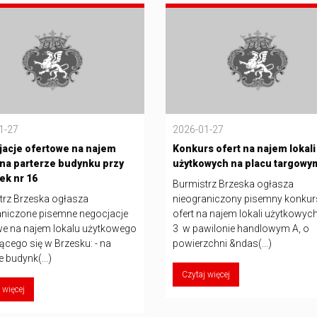
1-27
2026-01-27
acje ofertowe na najem
Konkurs ofert na najem lokali
 na parterze budynku przy
użytkowych na placu targowy
nek nr 16
Burmistrz Brzeska ogłasza
trz Brzeska ogłasza
nieograniczony pisemny konkur
aniczone pisemne negocjacje
ofert na najem lokali użytkowych:
we na najem lokalu użytkowego
3 w pawilonie handlowym A, o
ącego się w Brzesku: - na
powierzchni &ndas(...)
e budynk(...)
Czytaj więcej
 więcej