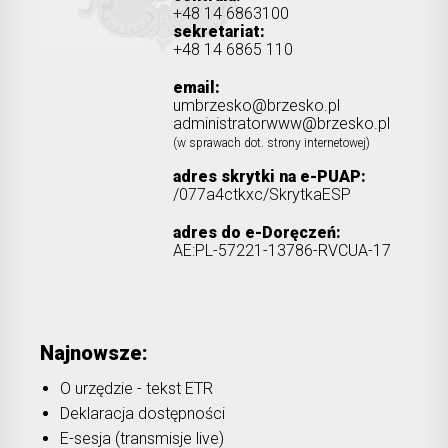
+48 14 6863100
sekretariat:
+48 14 6865 110
email:
umbrzesko@brzesko.pl
administratorwww@brzesko.pl
(w sprawach dot. strony internetowej)
adres skrytki na e-PUAP:
/077a4ctkxc/SkrytkaESP
adres do e-Doręczeń:
AE:PL-57221-13786-RVCUA-17
Najnowsze:
O urzędzie - tekst ETR
Deklaracja dostępności
E-sesja (transmisje live)