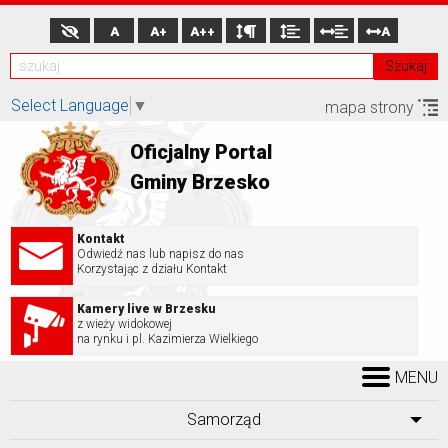
A
A+
A++
A
Szukaj
Select Language
▼
mapa strony
Oficjalny Portal
Gminy Brzesko
Kontakt
Odwiedź nas lub napisz do nas
Korzystając z działu Kontakt
Kamery live w Brzesku
z wieży widokowej
na rynku i pl. Kazimierza Wielkiego
MENU
Samorząd