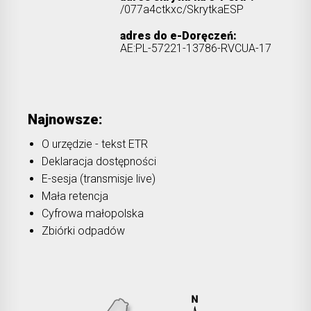
/077a4ctkxc/SkrytkaESP
adres do e-Doręczeń:
AE:PL-57221-13786-RVCUA-17
Najnowsze:
O urzędzie - tekst ETR
Deklaracja dostępności
E-sesja (transmisje live)
Mała retencja
Cyfrowa małopolska
Zbiórki odpadów