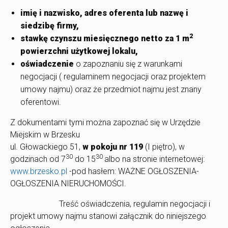
imię i nazwisko, adres oferenta lub nazwę i
siedzibę firmy,
2
stawkę czynszu miesięcznego netto za 1 m
powierzchni użytkowej lokalu,
oświadczenie
o zapoznaniu się z warunkami
negocjacji ( regulaminem negocjacji oraz projektem
umowy najmu) oraz że przedmiot najmu jest znany
oferentowi.
Z dokumentami tymi można zapoznać się w Urzędzie
Miejskim w Brzesku
ul. Głowackiego 51,
w pokoju nr 119
(I piętro), w
30
30
godzinach od 7
do 15
albo na stronie internetowej:
www.brzesko.pl
-pod hasłem: WAŻNE OGŁOSZENIA-
OGŁOSZENIA NIERUCHOMOŚCI.
Treść oświadczenia, regulamin negocjacji i
projekt umowy najmu stanowi załącznik do niniejszego