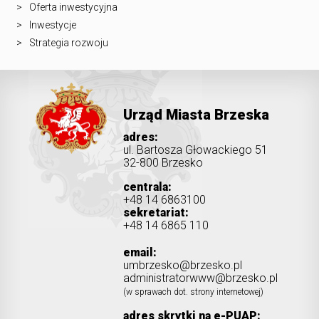
Oferta inwestycyjna
Inwestycje
Strategia rozwoju
Urząd Miasta Brzeska
adres:
ul. Bartosza Głowackiego 51
32-800 Brzesko
centrala:
+48 14 6863100
sekretariat:
+48 14 6865 110
email:
umbrzesko@brzesko.pl
administratorwww@brzesko.pl
(w sprawach dot. strony internetowej)
adres skrytki na e-PUAP: