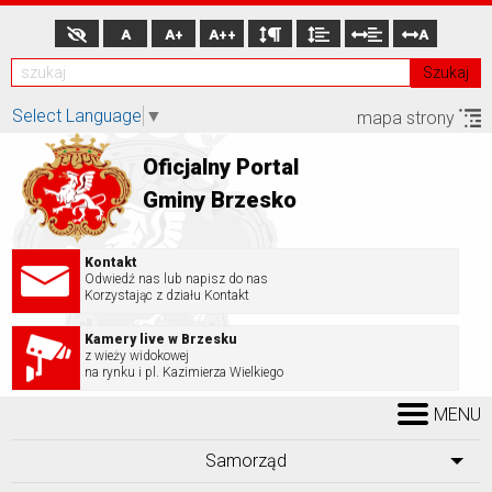
A
A+
A++
A
Szukaj
Select Language
▼
mapa strony
Oficjalny Portal
Gminy Brzesko
Kontakt
Odwiedź nas lub napisz do nas
Korzystając z działu Kontakt
Kamery live w Brzesku
z wieży widokowej
na rynku i pl. Kazimierza Wielkiego
MENU
Samorząd