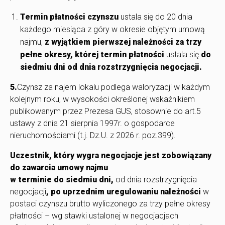
Termin płatności czynszu
ustala się do 20 dnia
każdego miesiąca z góry w okresie objętym umową
najmu,
z wyjątkiem pierwszej należności za trzy
pełne okresy, której termin płatności
ustala się
do
siedmiu dni od dnia rozstrzygnięcia negocjacji.
5.
Czynsz za najem lokalu podlega waloryzacji w każdym
kolejnym roku, w wysokości określonej wskaźnikiem
publikowanym przez Prezesa GUS, stosownie do art.5
ustawy z dnia 21 sierpnia 1997r. o gospodarce
nieruchomościami (t.j. Dz.U. z 2026 r. poz.399).
Uczestnik, który wygra negocjacje jest zobowiązany
do zawarcia umowy najmu
w terminie do siedmiu dni,
od dnia rozstrzygnięcia
negocjacji
, po uprzednim uregulowaniu należności
w
postaci czynszu brutto wyliczonego za trzy pełne okresy
płatności – wg stawki ustalonej w negocjacjach