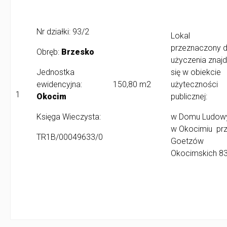
Nr działki: 93/2
Lokal
przeznaczony 
Obręb:
Brzesko
użyczenia znajd
Jednostka
się w obiekcie
ewidencyjna:
150,80 m2
użyteczności
1
Okocim
publicznej:
Księga Wieczysta:
w Domu Ludo
w Okocimiu przy
TR1B/00049633/0
Goetzów
Okocimskich 8