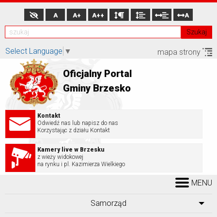
A
A+
A++
A
Szukaj
Select Language
▼
mapa strony
Oficjalny Portal
Gminy Brzesko
Kontakt
Odwiedź nas lub napisz do nas
Korzystając z działu Kontakt
Kamery live w Brzesku
z wieży widokowej
na rynku i pl. Kazimierza Wielkiego
MENU
Samorząd