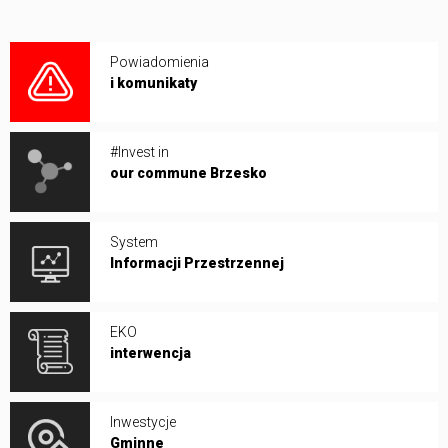
Powiadomienia
i komunikaty
#Invest in
our commune Brzesko
System
Informacji Przestrzennej
EKO
interwencja
Inwestycje
Gminne