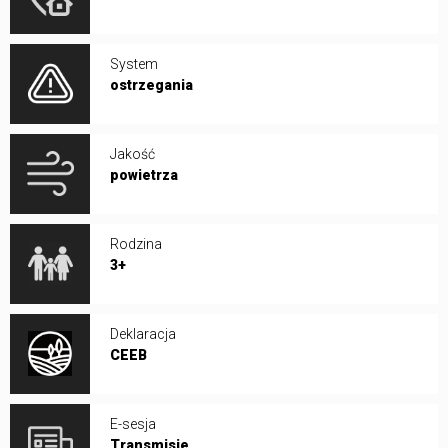
System
ostrzegania
Jakość
powietrza
Rodzina
3+
Deklaracja
CEEB
E-sesja
Transmisje