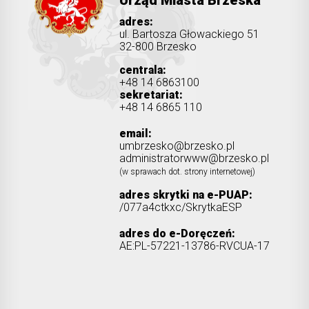
Urząd Miasta Brzeska
adres:
ul. Bartosza Głowackiego 51
32-800 Brzesko
centrala:
+48 14 6863100
sekretariat:
+48 14 6865 110
email:
umbrzesko@brzesko.pl
administratorwww@brzesko.pl
(w sprawach dot. strony internetowej)
adres skrytki na e-PUAP:
/077a4ctkxc/SkrytkaESP
adres do e-Doręczeń:
AE:PL-57221-13786-RVCUA-17