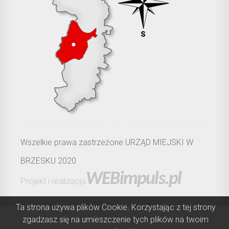
Wszelkie prawa zastrzeżone URZĄD MIEJSKI W
BRZESKU 2020
WEBimpuls.pl
Projekt i realizacja
Ta strona używa plików Cookie. Korzystając z tej strony
zgadzasz się na umieszczenie tych plików na twoim