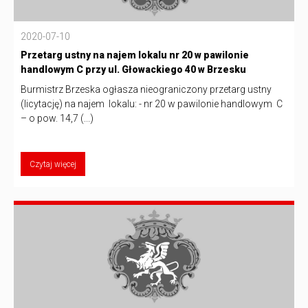
2020-07-10
Przetarg ustny na najem lokalu nr 20 w pawilonie
handlowym C przy ul. Głowackiego 40 w Brzesku
Burmistrz Brzeska ogłasza nieograniczony przetarg ustny
(licytację) na najem lokalu: - nr 20 w pawilonie handlowym C
– o pow. 14,7 (...)
Czytaj więcej