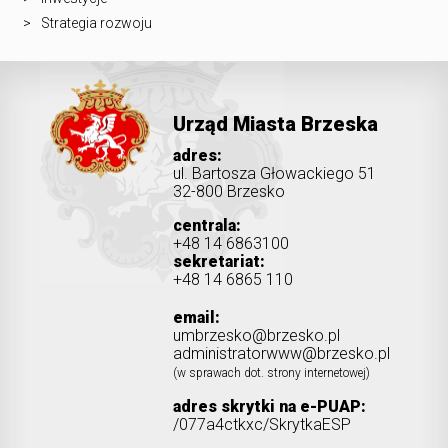
Strategia rozwoju
Urząd Miasta Brzeska
adres:
ul. Bartosza Głowackiego 51
32-800 Brzesko
centrala:
+48 14 6863100
sekretariat:
+48 14 6865 110
email:
umbrzesko@brzesko.pl
administratorwww@brzesko.pl
(w sprawach dot. strony internetowej)
adres skrytki na e-PUAP:
/077a4ctkxc/SkrytkaESP