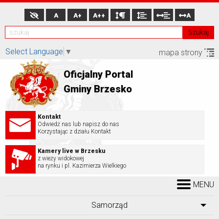
A
A+
A++
A
Szukaj
Select Language
▼
mapa strony
Oficjalny Portal
Gminy Brzesko
Kontakt
Odwiedź nas lub napisz do nas
Korzystając z działu Kontakt
Kamery live w Brzesku
z wieży widokowej
na rynku i pl. Kazimierza Wielkiego
MENU
Samorząd