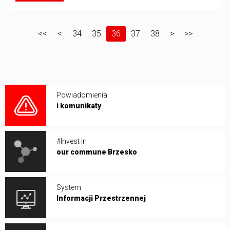
<<
<
34
35
36
37
38
>
>>
Powiadomienia
i komunikaty
#Invest in
our commune Brzesko
System
Informacji Przestrzennej