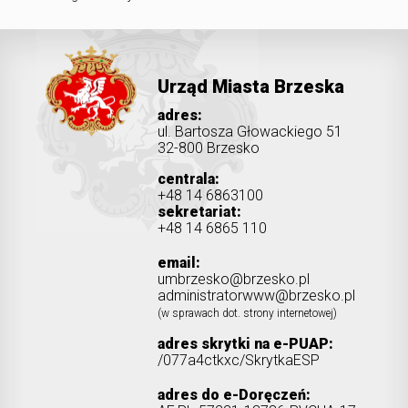
Urząd Miasta Brzeska
adres:
ul. Bartosza Głowackiego 51
32-800 Brzesko
centrala:
+48 14 6863100
sekretariat:
+48 14 6865 110
email:
umbrzesko@brzesko.pl
administratorwww@brzesko.pl
(w sprawach dot. strony internetowej)
adres skrytki na e-PUAP:
/077a4ctkxc/SkrytkaESP
adres do e-Doręczeń: