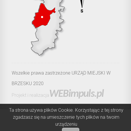
Wszelkie prawa zastrzeżone URZĄD MIEJSKI W
BRZESKU 2020
WEBimpuls.pl
Projekt i realizacja
Ta strona używa plików Cookie. Korzystając z tej strony
zgadzasz się na umieszczenie tych plików na twoim
urządzeniu