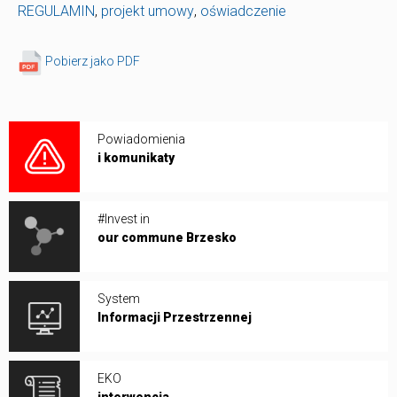
REGULAMIN
,
projekt umowy
,
oświadczenie
Pobierz jako PDF
Powiadomienia
i komunikaty
#Invest in
our commune Brzesko
System
Informacji Przestrzennej
EKO
interwencja