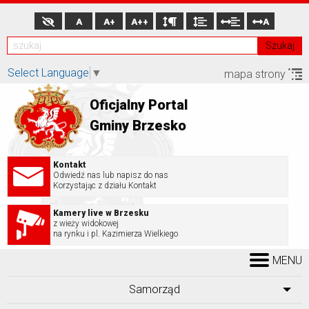
A
A+
A++
A
Szukaj
Select Language
▼
mapa strony
Oficjalny Portal
Gminy Brzesko
Kontakt
Odwiedź nas lub napisz do nas
Korzystając z działu Kontakt
Kamery live w Brzesku
z wieży widokowej
na rynku i pl. Kazimierza Wielkiego
MENU
Samorząd