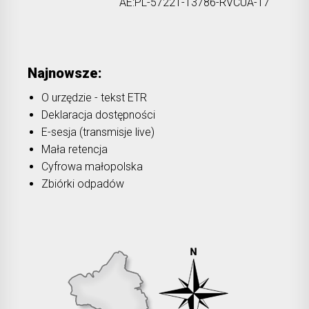
AE:PL-57221-13786-RVCUA-17
Najnowsze:
O urzędzie - tekst ETR
Deklaracja dostępności
E-sesja (transmisje live)
Mała retencja
Cyfrowa małopolska
Zbiórki odpadów