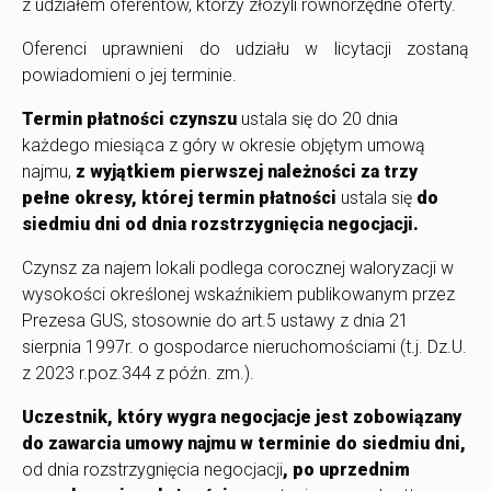
z udziałem oferentów, którzy złożyli równorzędne oferty.
Oferenci uprawnieni do udziału w licytacji zostaną
powiadomieni o jej terminie.
Termin płatności czynszu
ustala się do 20 dnia
każdego miesiąca z góry w okresie objętym umową
najmu,
z wyjątkiem pierwszej należności za trzy
pełne okresy, której termin płatności
ustala się
do
siedmiu dni od dnia rozstrzygnięcia negocjacji.
Czynsz za najem lokali podlega corocznej waloryzacji w
wysokości określonej wskaźnikiem publikowanym przez
Prezesa GUS, stosownie do art.5 ustawy z dnia 21
sierpnia 1997r. o gospodarce nieruchomościami (t.j. Dz.U.
z 2023 r.poz.344 z późn. zm.).
Uczestnik, który wygra negocjacje jest zobowiązany
do zawarcia umowy najmu w terminie do siedmiu dni,
od dnia rozstrzygnięcia negocjacji
, po uprzednim