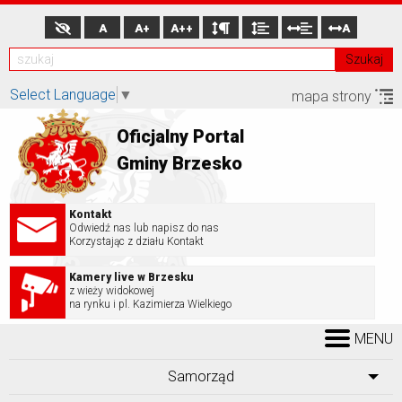
A
A+
A++
A
Szukaj
Select Language
▼
mapa strony
Oficjalny Portal
Gminy Brzesko
Kontakt
Odwiedź nas lub napisz do nas
Korzystając z działu Kontakt
Kamery live w Brzesku
z wieży widokowej
na rynku i pl. Kazimierza Wielkiego
MENU
Samorząd