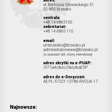
adres:
ul. Bartosza Głowackiego 51
32-800 Brzesko
centrala:
+48 14 6863100
sekretariat:
+48 14 6865 110
email:
umbrzesko@brzesko.pl
administratorwww@brzesko.pl
(w sprawach dot. strony internetowej)
adres skrytki na e-PUAP:
/077a4ctkxc/SkrytkaESP
adres do e-Doręczeń:
AE:PL-57221-13786-RVCUA-17
Najnowsze: