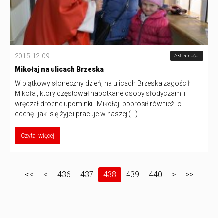
2015-12-09
Aktualności
Mikołaj na ulicach Brzeska
W piątkowy słoneczny dzień, na ulicach Brzeska zagościł
Mikołaj, który częstował napotkane osoby słodyczami i
wręczał drobne upominki. Mikołaj poprosił również o
ocenę jak się żyje i pracuje w naszej (...)
Czytaj więcej
<<
<
436
437
438
439
440
>
>>