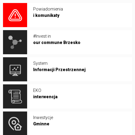
Powiadomienia
i komunikaty
#Invest in
our commune Brzesko
System
Informacji Przestrzennej
EKO
interwencja
Inwestycje
Gminne