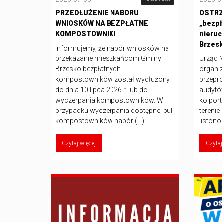
PRZEDŁUŻENIE NABORU
OSTRZE
WNIOSKÓW NA BEZPŁATNE
„bezpł
KOMPOSTOWNIKI
nieruc
Brzes
Informujemy, że nabór wniosków na
przekazanie mieszkańcom Gminy
Urząd M
Brzesko bezpłatnych
organi
kompostowników został wydłużony
przepr
do dnia 10 lipca 2026 r. lub do
audytó
wyczerpania kompostowników. W
kolpor
przypadku wyczerpania dostępnej puli
terenie
kompostowników nabór (...)
listonos
Czytaj więcej
Czytaj