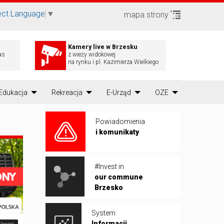
ect Language
▼
mapa strony
Kamery live w Brzesku
as
z wieży widokowej
na rynku i pl. Kazimierza Wielkiego
Edukacja
Rekreacja
E-Urząd
OZE
Powiadomienia
i komunikaty
#Invest in
our commune
Brzesko
System
Informacji