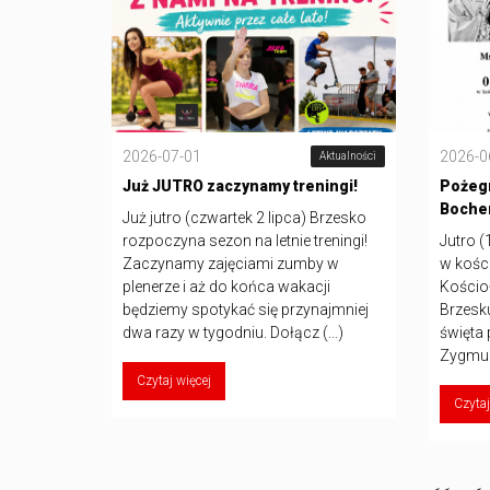
2026-07-01
2026-0
Aktualności
Już JUTRO zaczynamy treningi!
Pożeg
Boche
Już jutro (czwartek 2 lipca) Brzesko
rozpoczyna sezon na letnie treningi!
Jutro (
Zaczynamy zajęciami zumby w
w kośc
plenerze i aż do końca wakacji
Kościo
będziemy spotykać się przynajmniej
Brzesk
dwa razy w tygodniu. Dołącz (...)
święta 
Zygmunt
Czytaj więcej
Czytaj