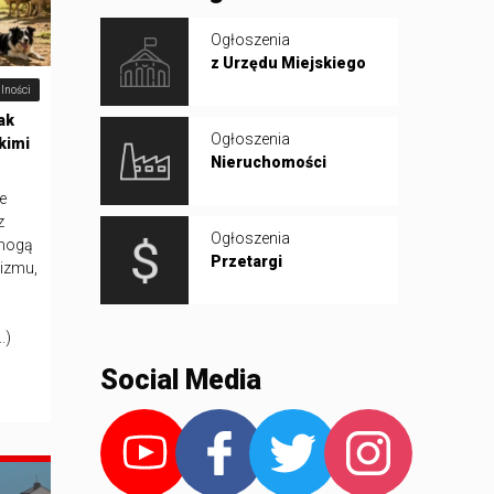
Ogłoszenia
z Urzędu Miejskiego
lności
ak
Ogłoszenia
kimi
Nieruchomości
e
z
Ogłoszenia
 mogą
Przetargi
izmu,
.)
Social Media