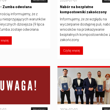
7-09
2026-07-07
Aktualności
Aktua
a - Zumba odwołana
Nabór na bezpłatne
kompostowniki zakończony
rością informujemy, że z
 niesprzyjających warunków
Informujemy, że ze względu na
rycznych dzisiejsza (9 lipca
wyczerpanie dostępnej puli, nab
Zumba zostaje odwołana.
wniosków na przekazywanie
bezpłatnych kompostowników z
zakończony.
 więcej
Czytaj więcej
7-02
2026-07-02
Aktualności
Aktua