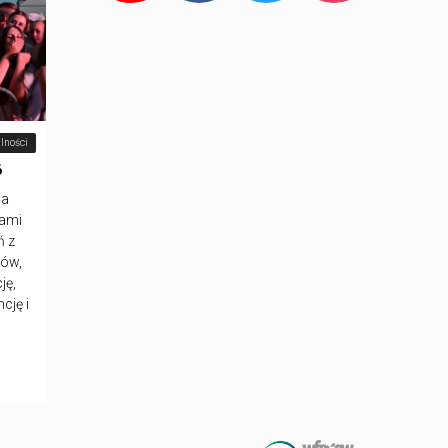
lności
6
ja
nami
ń z
łów,
ję,
cję i