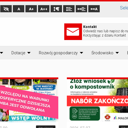
Sel
A
A+
A++
A
Kontakt
Odwiedź nas lub napisz do n
Korzystając z działu Kontakt
Dotacje
Rozwój gospodarczy
Środowisko