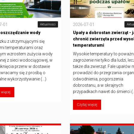
7-01
2026-07-01
Aktualności
Aktua
 oszczędzanie wody
Upały a dobrostan zwierząt - j
chronić zwierzęta przed wyso
zku z utrzymującymi się
temperaturami
mi temperaturami oraz
ym wzrostem zużycia wody
Wysokie temperatury to poważn
nej z sieci wodociągowej, w
zagrożenie nie tylko dla ludzi, lec
iknięcia przerw w dostawie
także dla zwierząt. Fale upałów
zwracamy się z prośbą o
prowadzić do przegrzania organ
lne wykorzystywanie (...)
odwodnienia, pogorszenia
dobrostanu, a w skrajnych
przypadkach nawet do śmierci (..
 więcej
Czytaj więcej