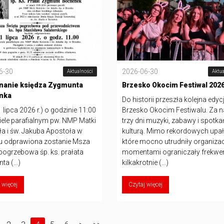
6-30
2026-06-30
Aktualności
Aktua
nanie księdza Zygmunta
Brzesko Okocim Festiwal 202
nka
Do historii przeszła kolejna edyc
1 lipca 2026 r.) o godzinie 11:00
Brzesko Okocim Festiwalu. Za 
iele parafialnym pw. NMP Matki
trzy dni muzyki, zabawy i spotka
ła i św. Jakuba Apostoła w
kulturą. Mimo rekordowych upa
u odprawiona zostanie Msza
które mocno utrudniły organizac
pogrzebowa śp. ks. prałata
momentami ograniczały frekwen
a (...)
kilkakrotnie (...)
 więcej
Czytaj więcej