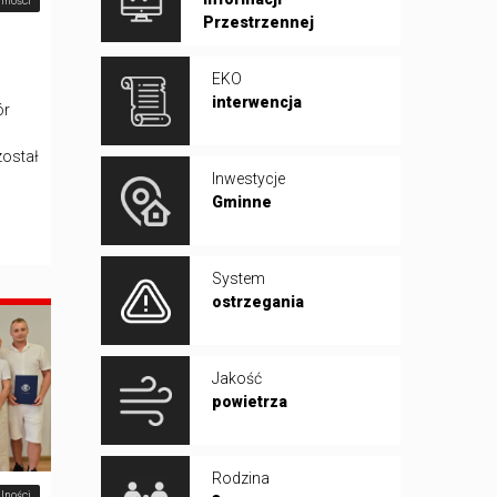
lności
Przestrzennej
EKO
interwencja
ór
ostał
Inwestycje
Gminne
System
ostrzegania
Jakość
powietrza
Rodzina
lności