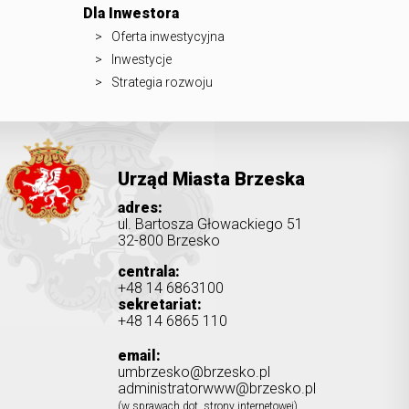
Dla Inwestora
Oferta inwestycyjna
Inwestycje
Strategia rozwoju
Urząd Miasta Brzeska
adres:
ul. Bartosza Głowackiego 51
32-800 Brzesko
centrala:
+48 14 6863100
sekretariat:
+48 14 6865 110
email:
umbrzesko@brzesko.pl
administratorwww@brzesko.pl
(w sprawach dot. strony internetowej)