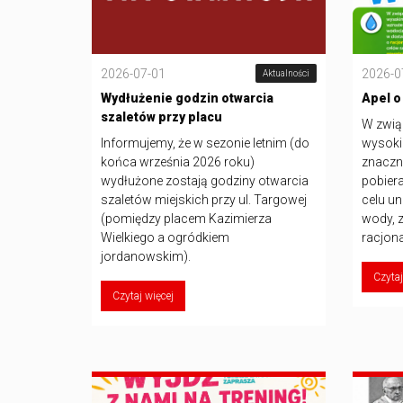
2026-07-01
2026-0
Aktualności
Wydłużenie godzin otwarcia
Apel o
szaletów przy placu
W zwią
Informujemy, że w sezonie letnim (do
wysoki
końca września 2026 roku)
znaczn
wydłużone zostają godziny otwarcia
pobiera
szaletów miejskich przy ul. Targowej
celu un
(pomiędzy placem Kazimierza
wody, 
Wielkiego a ogródkiem
racjona
jordanowskim).
Czytaj
Czytaj więcej