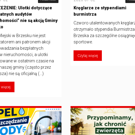
ŻENIE: Ulotki dotyczące
Kręglarze ze stypendiami
atnych audytów
burmistrza
homości” nie są akcją Gminy
Czworo utalentowanych kręglar
ko
otrzymało stypendia Burmistrza
iejski w Brzesku nie jest
Brzeska za szczególne osiągnię
zatorem ani patronem akcji
sportowe.
owadzania bezpłatnych
w nieruchomości, a ulotki
Czytaj więcej
towane w ostatnim czasie na
 naszej gminy (często przez
za) nie są oficjalną (...)
 więcej