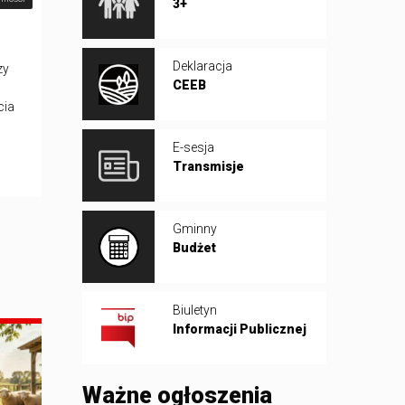
3+
Deklaracja
zy
CEEB
cia
E-sesja
Transmisje
Gminny
Budżet
Biuletyn
Informacji Publicznej
Ważne ogłoszenia