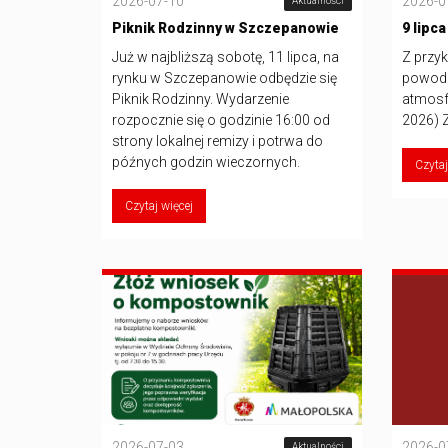
2026-07-10
2026-0
Aktualności
Piknik Rodzinny w Szczepanowie
9 lipc
Już w najbliższą sobotę, 11 lipca, na
Z przyk
rynku w Szczepanowie odbędzie się
powodu
Piknik Rodzinny. Wydarzenie
atmosfe
rozpocznie się o godzinie 16:00 od
2026) 
strony lokalnej remizy i potrwa do
późnych godzin wieczornych.
Czytaj
Czytaj więcej
2026-07-03
2026-0
Aktualności