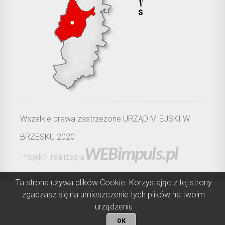
Wszelkie prawa zastrzeżone URZĄD MIEJSKI W
BRZESKU 2020
WEBimpuls.pl
Projekt i realizacja
Ta strona używa plików Cookie. Korzystając z tej strony
zgadzasz się na umieszczenie tych plików na twoim
urządzeniu
OK