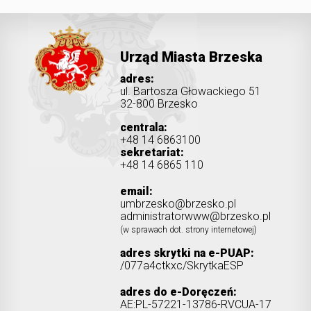
Urząd Miasta Brzeska
adres:
ul. Bartosza Głowackiego 51
32-800 Brzesko
centrala:
+48 14 6863100
sekretariat:
+48 14 6865 110
email:
umbrzesko@brzesko.pl
administratorwww@brzesko.pl
(w sprawach dot. strony internetowej)
adres skrytki na e-PUAP:
/077a4ctkxc/SkrytkaESP
adres do e-Doręczeń:
AE:PL-57221-13786-RVCUA-17