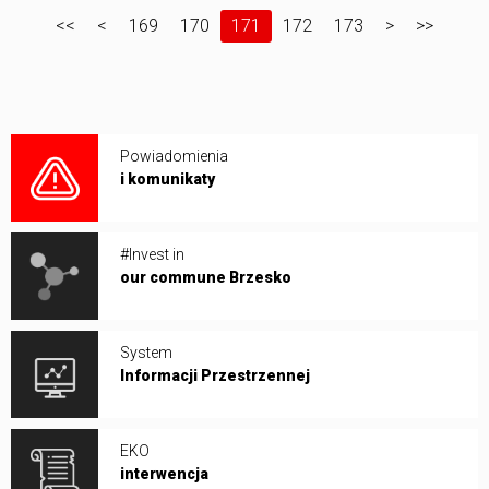
<<
<
169
170
171
172
173
>
>>
Powiadomienia
i komunikaty
#Invest in
our commune Brzesko
System
Informacji Przestrzennej
EKO
interwencja