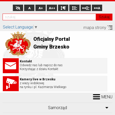
A
A+
A++
A
Szukaj
Select Language
▼
mapa strony
Oficjalny Portal
Gminy Brzesko
Kontakt
Odwiedź nas lub napisz do nas
Korzystając z działu Kontakt
Kamery live w Brzesku
z wieży widokowej
na rynku i pl. Kazimierza Wielkiego
MENU
Samorząd