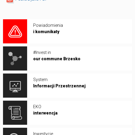
Powiadomienia
i komunikaty
#Invest in
our commune Brzesko
System
Informacji Przestrzennej
EKO
interwencja
Inwestycje