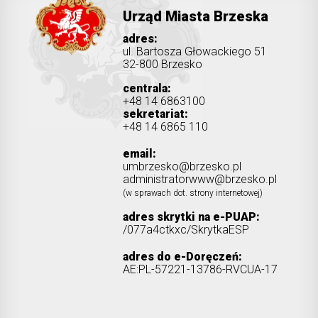
Urząd Miasta Brzeska
adres:
ul. Bartosza Głowackiego 51
32-800 Brzesko
centrala:
+48 14 6863100
sekretariat:
+48 14 6865 110
email:
umbrzesko@brzesko.pl
administratorwww@brzesko.pl
(w sprawach dot. strony internetowej)
adres skrytki na e-PUAP:
/077a4ctkxc/SkrytkaESP
adres do e-Doręczeń:
AE:PL-57221-13786-RVCUA-17