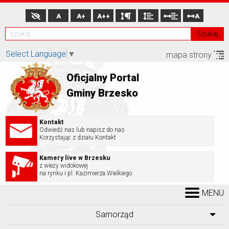
A
A+
A++
A
Szukaj
Select Language
▼
mapa strony
Oficjalny Portal
Gminy Brzesko
Kontakt
Odwiedź nas lub napisz do nas
Korzystając z działu Kontakt
Kamery live w Brzesku
z wieży widokowej
na rynku i pl. Kazimierza Wielkiego
MENU
Samorząd