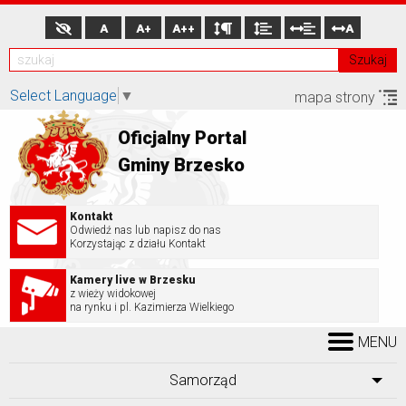
A
A+
A++
A
Szukaj
Select Language
▼
mapa strony
Oficjalny Portal
Gminy Brzesko
Kontakt
Odwiedź nas lub napisz do nas
Korzystając z działu Kontakt
Kamery live w Brzesku
z wieży widokowej
na rynku i pl. Kazimierza Wielkiego
MENU
Samorząd