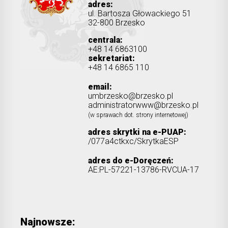
adres:
ul. Bartosza Głowackiego 51
32-800 Brzesko
centrala:
+48 14 6863100
sekretariat:
+48 14 6865 110
email:
umbrzesko@brzesko.pl
administratorwww@brzesko.pl
(w sprawach dot. strony internetowej)
adres skrytki na e-PUAP:
/077a4ctkxc/SkrytkaESP
adres do e-Doręczeń:
AE:PL-57221-13786-RVCUA-17
Najnowsze: