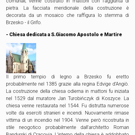
comunali, venne costruito in mattoni con l’aggiunta di
pietra. La facciata meridionale della costruzione è
decorata da un mosaico che raffigura lo stemma di
Brzesko - il Grifo.
- Chiesa dedicata a S.Giacomo Apostolo e Martire
Il primo tempio di legno a Brzesko fu eretto
probabilmente nel 1385 grazie alla regina Edvige d’Angiò.
La costruzione della chiesa odierna in mattoni fu iniziata
nel 1529 dal muratore Jan Turobińczyk di Koszyce. La
chiesa venne restaurata nel 1544. Fu distrutta numerose
volte da eserciti stranieri e incendi. Nuovamente rimase
vittima di un incendio nel 1904. Venne però ricostruita in
stile neogotico probabilmente dall’architetto Roman
Bandurski di Cracovia. L’interno della chiesa è addobbato