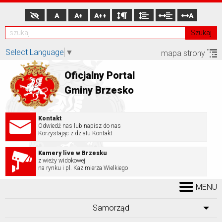
A
A+
A++
A
Szukaj
Select Language
▼
mapa strony
Oficjalny Portal
Gminy Brzesko
Kontakt
Odwiedź nas lub napisz do nas
Korzystając z działu Kontakt
Kamery live w Brzesku
z wieży widokowej
na rynku i pl. Kazimierza Wielkiego
MENU
Samorząd