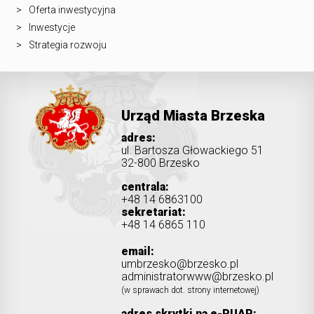
Oferta inwestycyjna
Inwestycje
Strategia rozwoju
Urząd Miasta Brzeska
adres:
ul. Bartosza Głowackiego 51
32-800 Brzesko
centrala:
+48 14 6863100
sekretariat:
+48 14 6865 110
email:
umbrzesko@brzesko.pl
administratorwww@brzesko.pl
(w sprawach dot. strony internetowej)
adres skrytki na e-PUAP: