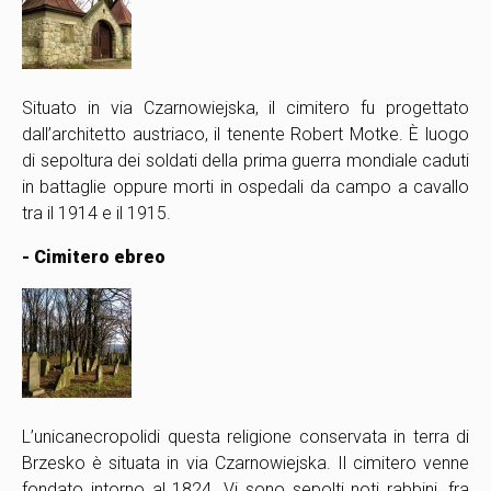
Situato in via Czarnowiejska, il cimitero fu progettato
dall’architetto austriaco, il tenente Robert Motke. È luogo
di sepoltura dei soldati della prima guerra mondiale caduti
in battaglie oppure morti in ospedali da campo a cavallo
tra il 1914 e il 1915.
- Cimitero ebreo
L’unica
necropoli
di questa religione conservata in terra di
Brzesko è situata in via Czarnowiejska. Il cimitero venne
fondato intorno al 1824. Vi sono sepolti noti rabbini, fra