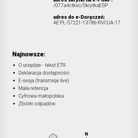
/077a4ctkxc/SkrytkaESP
adres do e-Doręczeń:
AE:PL-57221-13786-RVCUA-17
Najnowsze:
O urzędzie - tekst ETR
Deklaracja dostępności
E-sesja (transmisje live)
Mała retencja
Cyfrowa małopolska
Zbiórki odpadów