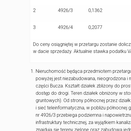
2
4926/3
0,1362
3
4926/4
0,2077
Do ceny osiągniętej w przetargu zostanie doli
w dacie sprzedaży. Aktualnie stawka podatku 
Nieruchomość będąca przedmiotem przetargu
powyżej jest niezabudowana, nieogrodzona i 
części Bucza. Kształt działek zbliżony do pro
dostęp do drogi. Teren działek obniżony w 
gruntowych). Od strony północnej przez działk
i sieć teleinformatyczna, w pobliżu północnej 
nr 4926/3 przebiega podziemna i napowietrzna
infrastruktury technicznej, za wyjątkiem kanali
znajdują się tereny zielone oraz zabudowa je