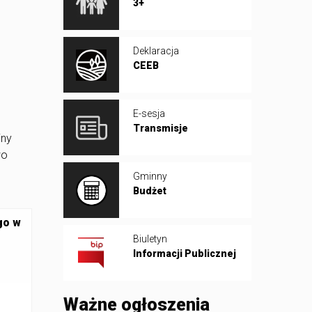
3+
Deklaracja
CEEB
E-sesja
Transmisje
iny
wo
Gminny
Budżet
go w
Biuletyn
Informacji Publicznej
Ważne ogłoszenia