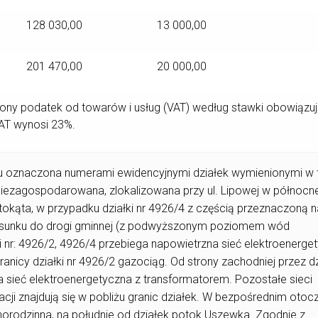
128 030,00
13 000,00
201 470,00
20 000,00
czony podatek od towarów i usług (VAT) według stawki obowiązuj
VAT wynosi 23%.
 oznaczona numerami ewidencyjnymi działek wymienionymi w t
niezagospodarowana, zlokalizowana przy ul. Lipowej w północne
stokąta, w przypadku działki nr 4926/4 z częścią przeznaczoną n
stosunku do drogi gminnej (z podwyższonym poziomem wód
i nr: 4926/2, 4926/4 przebiega napowietrzna sieć elektroenerge
granicy działki nr 4926/2 gazociąg. Od strony zachodniej przez d
 sieć elektroenergetyczna z transformatorem. Pozostałe sieci
zacji znajdują się w pobliżu granic działek. W bezpośrednim otoc
dnorodzinna, na południe od działek potok Uszewka. Zgodnie z