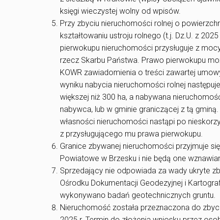
księgi wieczystej wolny od wpisów.
Przy zbyciu nieruchomości rolnej o powierzchni
kształtowaniu ustroju rolnego (t.j. Dz.U. z 202
pierwokupu nieruchomości przysługuje z moc
rzecz Skarbu Państwa. Prawo pierwokupu moż
KOWR zawiadomienia o treści zawartej umowy 
wyniku nabycia nieruchomości rolnej następuj
większej niż 300 ha, a nabywana nieruchomość
nabywca, lub w gminie graniczącej z tą gminą
własności nieruchomości nastąpi po nieskorz
z przysługującego mu prawa pierwokupu.
Granice zbywanej nieruchomości przyjmuje si
Powiatowe w Brzesku i nie będą one wznawian
Sprzedający nie odpowiada za wady ukryte z
Ośrodku Dokumentacji Geodezyjnej i Kartogra
wykonywano badań geotechnicznych gruntu.
Nieruchomość została przeznaczona do zbycia
2025 r. Termin do złożenia wniosku przez oso