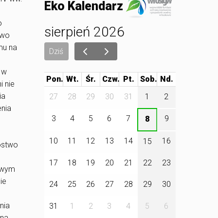
Eko Kalendarz
o
sierpień 2026
awo
mu na
Dziś
 w
Pon.
Wt.
Śr.
Czw.
Pt.
Sob.
i nie
ia
27
28
29
30
31
1
2
enia
3
4
5
6
7
9
8
10
11
12
13
14
16
15
ostwo
17
18
19
20
21
22
23
towym
ie
24
25
26
27
28
29
30
nia
31
1
2
3
4
5
6
 na