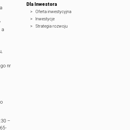
Dla Inwestora
wa
Oferta inwestycyjna
Inwestycje
w
Strategia rozwoju
 a
u,
ego nr
go
:30 –
-65-