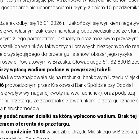
wy o gospodarce nieruchomościami upłynął z dniem 15 październi
ziałek odbył się 16.01.2026 r. i zakończył się wynikiem negat
 się we własnym zakresie i na własną odpowiedzialność ze sta
w tym z jego parametrami, aktualnym oraz możliwym przyszłym
elkich warunków faktycznych i prawnych niezbędnych do real
ie przystępującego do przetargu i stanowi obszar jego ryzyka.
tarostwie Powiatowym w Brzesku, Głowackiego 51, 32-800 Brze
órzy wpłacą wadium podane w powyższej tabeli
cała kwota znajdowała się na rachunku bankowym Urzędu Miejsk
06
prowadzonym przez Krakowski Bank Spółdzielczy Oddział
 się wpływ wymaganej kwoty na ww. rachunek), oraz podpiszą
nu przetargu, że zapoznali się z warunkami przetargu i znane 
tą nieruchomością.
y podać numer działki na którą wpłacono wadium. Brak tej
eniem oferenta do przetargu.
r. o godzinie 10:00
w siedzibie Urzędu Miejskiego w Brzesku p