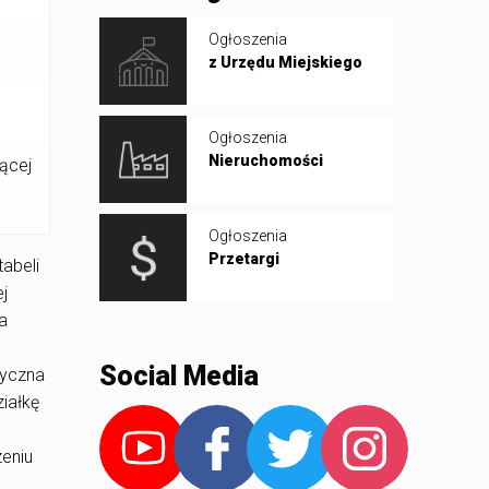
Ogłoszenia
z Urzędu Miejskiego
Ogłoszenia
Nieruchomości
ącej
Ogłoszenia
Przetargi
abeli
j
a
Social Media
tyczna
ziałkę
zeniu