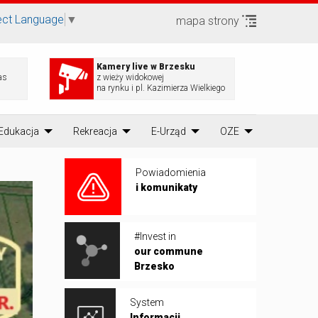
ect Language
▼
mapa strony
Kamery live w Brzesku
as
z wieży widokowej
na rynku i pl. Kazimierza Wielkiego
Edukacja
Rekreacja
E-Urząd
OZE
Powiadomienia
i komunikaty
#Invest in
our commune
Brzesko
System
Informacji