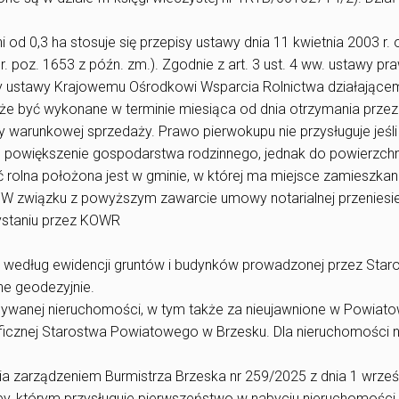
 od 0,3 ha stosuje się przepisy ustawy dnia 11 kwietnia 2003 r. 
5 r. poz. 1653 z późn. zm.). Zgodnie z art. 3 ust. 4 ww. ustawy pr
y ustawy Krajowemu Ośrodkowi Wsparcia Rolnictwa działające
e być wykonane w terminie miesiąca od dnia otrzymania przez
warunkowej sprzedaży. Prawo pierwokupu nie przysługuje jeśli
e powiększenie gospodarstwa rodzinnego, jednak do powierzchn
 rolna położona jest w gminie, w której ma miejsce zamieszkan
. W związku z powyższym zawarcie umowy notarialnej przeniesi
ystaniu przez KOWR
ę według ewidencji gruntów i budynków prowadzonej przez Star
e geodezyjnie.
bywanej nieruchomości, w tym także za nieujawnione w Powia
ficznej Starostwa Powiatowego w Brzesku. Dla nieruchomości n
 zarządzeniem Burmistrza Brzeska nr 259/2025 z dnia 1 wrześ
by, którym przysługuje pierwszeństwo w nabyciu nieruchomości