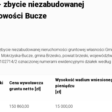
- zbycie niezabudowanej
owości Bucze
na zbycie niezabudowanej nieruchomości gruntowej własności Gm
 Mokrzyska-Bucze, gmina Brzesko, powiat brzeski, województ
00102714/2 oznaczonej numerami ewidencyjnymi działek według
Wysokość wadium wniesione
ki
Cena wywoławcza
pieniądzu
gruntu netto [zł]
[zł]
150 860,00
15 000,00