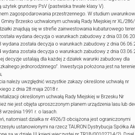
 użytek gruntowy PsV (pastwiska trwałe klasy V).
anem zagospodarowania przestrzennego. W studium uwarunkow
Gminy Brzesko uchwalonym uchwałą Rady Miejskiej nr XL/286
działki znajdują się w strefie zainwestowania kubaturowego ter
/2 została wydana decyzja o warunkach zabudowy z dnia 03.06.20
6/3 wydana została decyzja o warunkach zabudowy z dnia 06.06.2
6/4 wydana została decyzja o warunkach zabudowy z dnia 03.06.2
 decyzje ustalają dla każdej z działek warunki zabudowy dla
zkalnego jednorodzinnego”. Inwestycja położona jest na tereni
,
ęcia należy uwzględnić wszystkie zakazy określone uchwałą nr
ego z dnia 28 maja 2018 r.
talizacji określonym uchwałą Rady Miejskiej w Brzesku Nr
nież nie jest objęta uproszczonym planem urządzenia lasu lub de
8 września 1991 r. o lasach.
eń, natomiast działka nr 4926/3 obciążona jest ograniczonymi
rzesyłu ustanowionymi na rzecz TAURON Dystrybucja Spółka Ak
ne są w dziale III księgi wieczystej nr TR1B/00102714/2). Dział