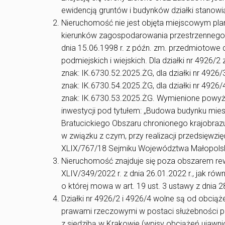
ewidencją gruntów i budynków działki stanowią
Nieruchomość nie jest objęta miejscowym pl
kierunków zagospodarowania przestrzennego 
dnia 15.06.1998 r. z późn. zm. przedmiotowe 
podmiejskich i wiejskich. Dla działki nr 4926
znak: IK.6730.52.2025.ŻG, dla działki nr 492
znak: IK.6730.54.2025.ŻG, dla działki nr 492
znak: IK.6730.53.2025.ŻG. Wymienione powyżej
inwestycji pod tytułem: „Budowa budynku mies
Bratucickiego Obszaru chronionego krajobrazu
w związku z czym, przy realizacji przedsięwzi
XLIX/767/18 Sejmiku Województwa Małopolski
Nieruchomość znajduje się poza obszarem rewi
XLIV/349/2022 r. z dnia 26.01.2022 r., jak rów
o której mowa w art. 19 ust. 3 ustawy z dnia 2
Działki nr 4926/2 i 4926/4 wolne są od obciąż
prawami rzeczowymi w postaci służebności p
z siedzibą w Krakowie (wpisy obciążeń ujawnio