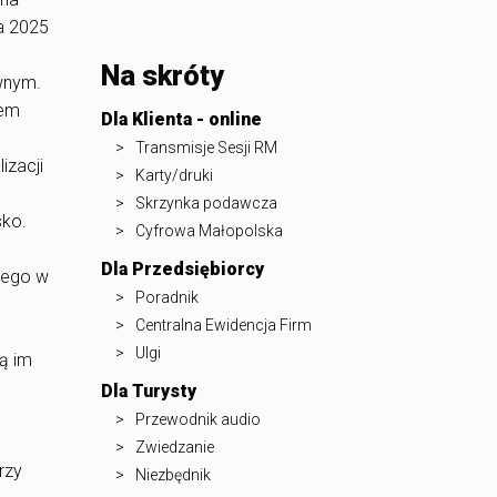
ka 2025
Na skróty
ywnym.
nem
Dla Klienta - online
Transmisje Sesji RM
izacji
Karty/druki
Skrzynka podawcza
sko.
Cyfrowa Małopolska
Dla Przedsiębiorcy
iego w
Poradnik
Centralna Ewidencja Firm
Ulgi
są im
Dla Turysty
Przewodnik audio
Zwiedzanie
rzy
Niezbędnik