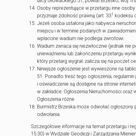
ulicy Głowackiego 51, powiat Brzesko, woj. ma
Osoby reprezentujące w przetargu inne osoby 
1
przyznaje zdolność prawną (art. 33
kodeksu c
Jeżeli osoba ustalona jako nabywca nierucho
miejscu i w terminie podanych w zawiadomieni
wpłacone wadium nie podlega zwrotowi.
Wadium zwraca się niezwłocznie (jednak nie pó
unieważnieniu lub zakończeniu przetargu wyn
który przetarg wygrał, zalicza się na poczet 
Niniejsze ogłoszenie jest wywieszone na tabli
51. Ponadto treść tego ogłoszenia, regulamin 
i oświadczenie są dostępne na stronie inter
w zakładce: Ogłoszenia Nieruchomości oraz w 
Ogłoszenia różne.
Burmistrz Brzeska może odwołać ogłoszony 
odwołania.
Szczegółowe informacje na temat przetargu i re
15:30) w Wydziale Geodezji i Zarządzania Mieniem