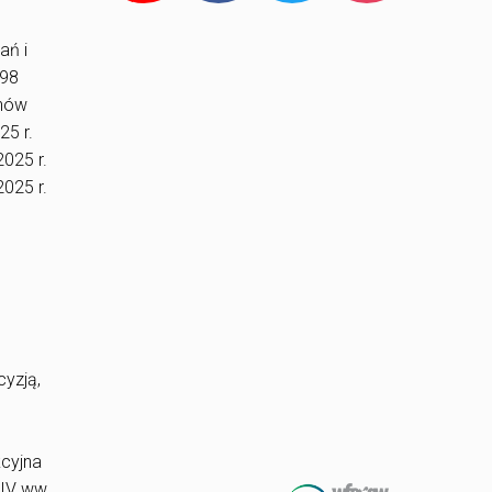
ań i
/98
enów
25 r.
025 r.
025 r.
e
cyzją,
cyjna
 IV ww.