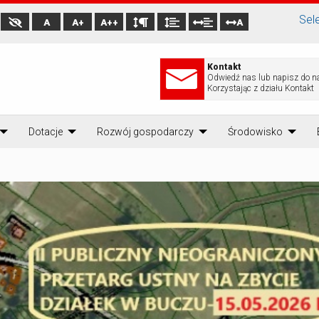
Sel
A
A+
A++
A
Kontakt
Odwiedź nas lub napisz do n
Korzystając z działu Kontakt
Dotacje
Rozwój gospodarczy
Środowisko