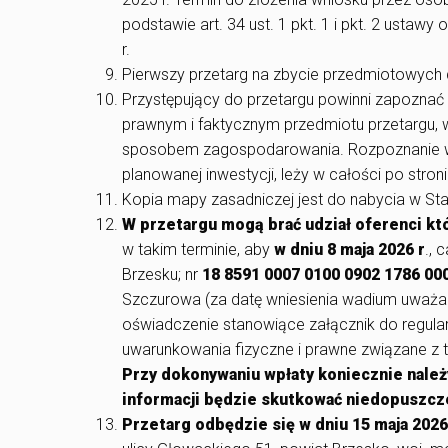
podstawie art. 34 ust. 1 pkt. 1 i pkt. 2 usta
r.
Pierwszy przetarg na zbycie przedmiotowych d
Przystępujący do przetargu powinni zapoznać
prawnym i faktycznym przedmiotu przetargu, 
sposobem zagospodarowania. Rozpoznanie wsz
planowanej inwestycji, leży w całości po stron
Kopia mapy zasadniczej jest do nabycia w S
W przetargu mogą brać udział oferenci kt
w takim terminie, aby
w dniu 8 maja 2026 r
., 
Brzesku; nr
18 8591 0007 0100 0902 1786 00
Szczurowa (za datę wniesienia wadium uważa
oświadczenie stanowiące załącznik do regulami
uwarunkowania fizyczne i prawne związane z 
Przy dokonywaniu wpłaty koniecznie należ
informacji będzie skutkować niedopuszcz
Przetarg odbędzie się w dniu 15 maja 2026 