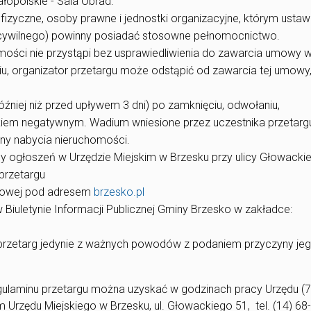
łopolskie - Sala Obrad.
fizyczne, osoby prawne i jednostki organizacyjne, którym usta
ywilnego) powinny posiadać stosowne pełnomocnictwo.
mości nie przystąpi bez usprawiedliwienia do zawarcia umowy 
u, organizator przetargu może odstąpić od zawarcia tej umowy,
źniej niż przed upływem 3 dni) po zamknięciu, odwołaniu,
ikiem negatywnym. Wadium wniesione przez uczestnika przetarg
ceny nabycia nieruchomości.
cy ogłoszeń w Urzędzie Miejskim w Brzesku przy ulicy Głowacki
przetargu
netowej pod adresem
brzesko.pl
Biuletynie Informacji Publicznej Gminy Brzesko w zakładce:
przetarg jedynie z ważnych powodów z podaniem przyczyny je
gulaminu przetargu można uzyskać w godzinach pracy Urzędu (7
 Urzędu Miejskiego w Brzesku, ul. Głowackiego 51, tel. (14) 68