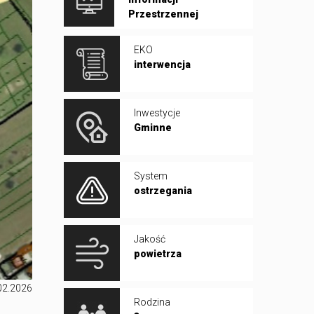
Przestrzennej
EKO
interwencja
Inwestycje
Gminne
System
ostrzegania
Jakość
powietrza
02.2026
Rodzina