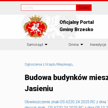
Szukaj
Oficjalny Portal
Gminy Brzesko
Samorząd
Gmina
Inwestycje
Ogłoszenia z Urzędu Miejskiego
,
Budowa budynków miesz
Jasieniu
Obwieszczenie znak:OS.6220.24.2025.RC z dnia 1
decyzji znak: OS.6220.24.2025.RC z dnia 09.10.