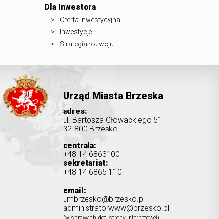
Dla Inwestora
Oferta inwestycyjna
Inwestycje
Strategia rozwoju
Urząd Miasta Brzeska
adres:
ul. Bartosza Głowackiego 51
32-800 Brzesko
centrala:
+48 14 6863100
sekretariat:
+48 14 6865 110
email:
umbrzesko@brzesko.pl
administratorwww@brzesko.pl
(w sprawach dot. strony internetowej)