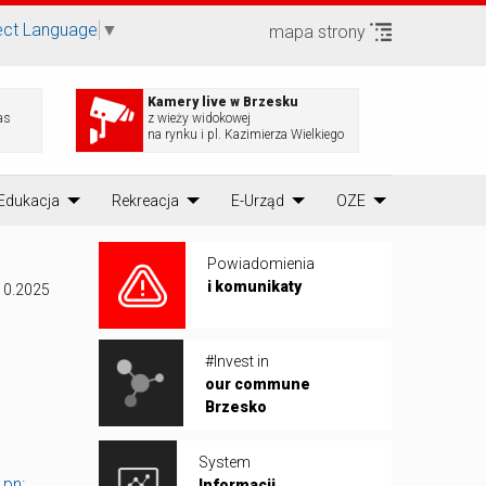
ect Language
▼
mapa strony
Kamery live w Brzesku
as
z wieży widokowej
na rynku i pl. Kazimierza Wielkiego
Edukacja
Rekreacja
E-Urząd
OZE
Powiadomienia
i komunikaty
10.2025
#Invest in
our commune
Brzesko
System
 pn:
Informacji