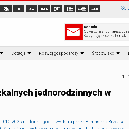
Sel
A
A+
A++
A
Kontakt
Odwiedź nas lub napisz do n
Korzystając z działu Kontakt
Dotacje
Rozwój gospodarczy
Środowisko
10.
kalnych jednorodzinnych w
0.10.2025 r. informujące o wydaniu przez Burmistrza Brzeska
2025 r. o środowiskowych uwarunkowaniach dla przedsięwzięcia