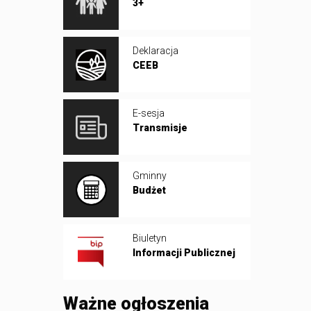
3+
Deklaracja
CEEB
E-sesja
Transmisje
Gminny
Budżet
Biuletyn
Informacji Publicznej
Ważne ogłoszenia