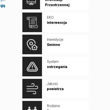
Przestrzennej
ogą
EKO
interwencja
Inwestycje
Gminne
System
ostrzegania
Jakość
powietrza
Rodzina