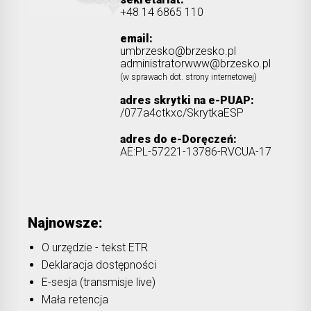
+48 14 6865 110
email:
umbrzesko@brzesko.pl
administratorwww@brzesko.pl
(w sprawach dot. strony internetowej)
adres skrytki na e-PUAP:
/077a4ctkxc/SkrytkaESP
adres do e-Doręczeń:
AE:PL-57221-13786-RVCUA-17
Najnowsze:
O urzędzie - tekst ETR
Deklaracja dostępności
E-sesja (transmisje live)
Mała retencja