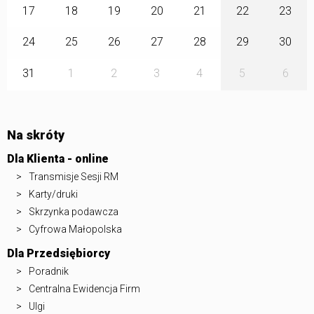
17
18
19
20
21
22
23
24
25
26
27
28
29
30
31
1
2
3
4
5
6
Na skróty
Dla Klienta - online
Transmisje Sesji RM
Karty/druki
Skrzynka podawcza
Cyfrowa Małopolska
Dla Przedsiębiorcy
Poradnik
Centralna Ewidencja Firm
Ulgi