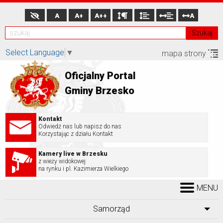
A
A+
A++
A
Szukaj
Select Language
▼
mapa strony
Oficjalny Portal
Gminy Brzesko
Kontakt
Odwiedź nas lub napisz do nas
Korzystając z działu Kontakt
Kamery live w Brzesku
z wieży widokowej
na rynku i pl. Kazimierza Wielkiego
MENU
Samorząd