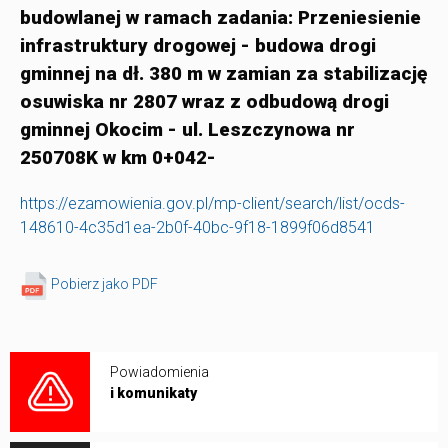
budowlanej w ramach zadania: Przeniesienie
infrastruktury drogowej - budowa drogi
gminnej na dł. 380 m w zamian za stabilizację
osuwiska nr 2807 wraz z odbudową drogi
gminnej Okocim - ul. Leszczynowa nr
250708K w km 0+042-
https://ezamowienia.gov.pl/mp-client/search/list/ocds-
148610-4c35d1ea-2b0f-40bc-9f18-1899f06d8541
Pobierz jako PDF
Powiadomienia
i komunikaty