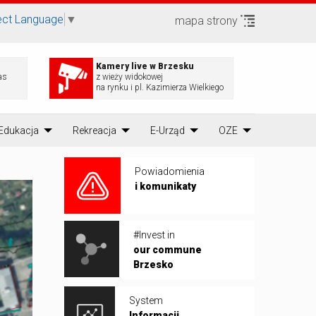
ect Language
▼
mapa strony
Kamery live w Brzesku
as
z wieży widokowej
na rynku i pl. Kazimierza Wielkiego
Edukacja
Rekreacja
E-Urząd
OZE
Powiadomienia
i komunikaty
#Invest in
our commune
Brzesko
System
Informacji