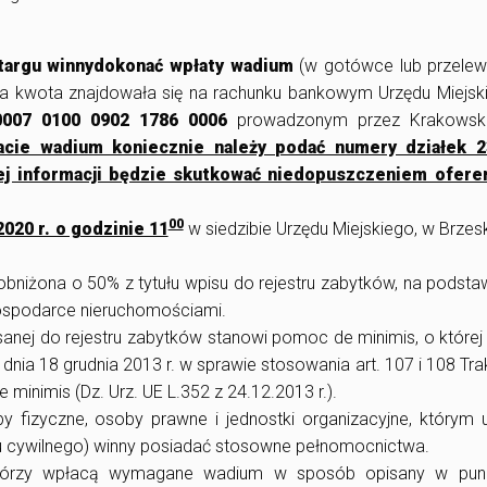
targu winny
dokonać wpłaty wadium
(w gotówce lub przele
ała kwota znajdowała się na rachunku bankowym Urzędu Miejsk
0007 0100 0902 1786 0006
prowadzonym przez Krakowsk
acie wadium koniecznie należy podać numery działek 2
tej informacji będzie skutkować niedopuszczeniem ofere
00
2020 r. o godzinie 11
w siedzibie Urzędu Miejskiego, w Brzes
obniżona o 50% z tytułu wpisu do rejestru zabytków, na podstaw
 gospodarce nieruchomościami.
sanej do rejestru zabytków stanowi pomoc de minimis, o któr
dnia 18 grudnia 2013 r. w sprawie stosowania art. 107 i 108 Tra
minimis (Dz. Urz. UE L.352 z 24.12.2013 r.).
y fizyczne, osoby prawne i jednostki organizacyjne, którym
 cywilnego) winny posiadać stosowne pełnomocnictwa.
 którzy wpłacą wymagane wadium w sposób opisany w pun