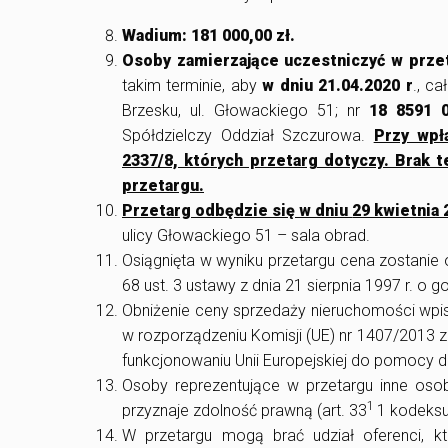
Wadium: 181 000,00 zł.
Osoby zamierzające uczestniczyć w prze
takim terminie, aby
w dniu 21.04.2020 r
., c
Brzesku, ul. Głowackiego 51; nr
18 8591 
Spółdzielczy Oddział Szczurowa.
Przy wpł
2337/8, których przetarg dotyczy. Brak 
przetargu.
Przetarg odbędzie się w dniu
29 kwietnia 
ulicy Głowackiego 51 – sala obrad.
Osiągnięta w wyniku przetargu cena zostanie 
68 ust. 3 ustawy z dnia 21 sierpnia 1997 r. o
Obniżenie ceny sprzedaży nieruchomości wpi
w rozporządzeniu Komisji (UE) nr 1407/2013 z 
funkcjonowaniu Unii Europejskiej do pomocy de 
Osoby reprezentujące w przetargu inne osob
1
przyznaje zdolność prawną (art. 33
1 kodeksu
W przetargu mogą brać udział oferenci,