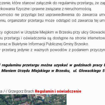
zenie, które stanowi załącznik do regulaminu przetargu, że za
unkowania fizyczne i prawne związane z nieruchomością.
homości nie przystąpi bez usprawiedliwienia do zawarcia u
niu, organizator przetargu może odstąpić od zawarcia tej u
icy ogłoszeń w Urzędzie Miejskim w Brzesku przy ulicy Głowack
nu przetargu i oświadczenia są dostępne na stronie interneto
raz w Biuletynie Informacji Publicznej Gminy Brzesko.
 przetarg jedynie z ważnych powodów z podaniem przyczyn
i regulaminu przetargu można uzyskać w godzinach pracy 
a Mieniem Urzędu Miejskiego w Brzesku, ul. Głowackiego 51
a /-/ Grzegorz Brach
R
egulamin i oświadczenie