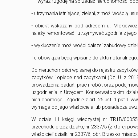
wyraził zgodę na sprzedaż nieruchomości pod 
- utrzymania istniejącej zieleni, z możliwością u
- obiekt wskazany pod adresem ul. Mickiewic
należy remontować i utrzymywać zgodnie z jego c
- wykluczenie możliwości dalszej zabudowy dzia
Te obowiązki będą wpisane do aktu notarialnego
Do nieruchomości wpisanej do rejestru zabytków 
zabytków i opiece nad zabytkami (Dz. U. z 201
prowadzenia badań, prac i robót oraz podejmow
uzgodnienia z Urzędem Konserwatorskim dzia
nieruchomości. Zgodnie z art. 25 ust. 1 pkt 1
wymaga od jego właściciela lub posiadacza uwzglę
W dziale III księgi wieczystej nr TR1B/0005
przechodu przez działkę nr 2337/5 (z której pow
właścicieli działki nr 2337/6, obr. Brzesko-miasto