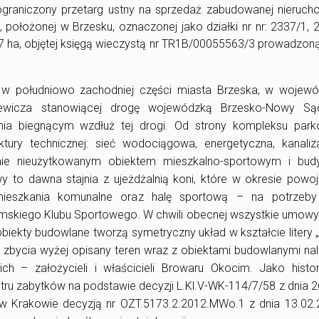
eograniczony przetarg ustny na sprzedaż zabudowanej nieruc
położonej w Brzesku, oznaczonej jako działki nr nr: 2337/1, 
27 ha, objętej księgą wieczystą nr TR1B/00055563/3 prowadzon
w południowo zachodniej części miasta Brzeska, w wojewó
kiewicza stanowiącej drogę wojewódzką Brzesko-Nowy Są
 biegnącym wzdłuż tej drogi. Od strony kompleksu par
uktury technicznej: sieć wodociągowa, energetyczna, kanaliz
nie nieużytkowanym obiektem mieszkalno-sportowym i bud
 to dawna stajnia z ujeżdżalnią koni, które w okresie powo
ieszkania komunalne oraz halę sportową – na potrzeby
mskiego Klubu Sportowego. W chwili obecnej wszystkie umowy
biekty budowlane tworzą symetryczny układ w kształcie litery „
m zbycia wyżej opisany teren wraz z obiektami budowlanymi na
h – założycieli i właścicieli Browaru Okocim. Jako histor
estru zabytków na podstawie decyzji L.Kl.V-WK-114/7/58 z dnia 
 Krakowie decyzją nr OZT.5173.2.2012.MWo.1 z dnia 13.02.2