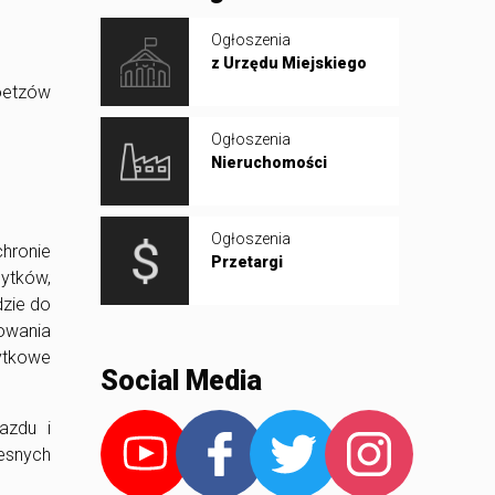
Ogłoszenia
z Urzędu Miejskiego
oetzów
Ogłoszenia
Nieruchomości
Ogłoszenia
chronie
Przetargi
bytków,
dzie do
owania
żytkowe
Social Media
azdu i
zesnych