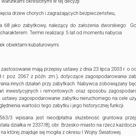
warunkami określonymi w tej decyzji:
sunięcia drzew chorych i zagrażających bezpieczeństwu,
za 68 jako zabytkowy, należący do założenia dworskiego G
harakterem. Termin realizacji: 5 lat od momentu nabycia
łek obiektami kubaturowymi.
.
zastosowanie mają przepisy ustawy z dnia 23 lipca 2003 r. o o
8 r. poz. 2067 z późn. zm.), dotyczące zagospodarowania za
ania innych działań przy zabytkach. Nabywca zobowiązany bę
łań inwestycyjnych i remontowych oraz sposobu zagospodar
 ww. ustawy zagospodarowanie zabytku nieruchomego na cele u
dnienia wartości tego zabytku i jego historycznej funkcji.
5563/3 wpisana jest nieodpłatna służebność gruntowa przej
stała działka nr 2337/8), obr. Brzesko-miasto na rzecz każdoc
, na której znajduje się mogiła z okresu I Wojny Światowej.