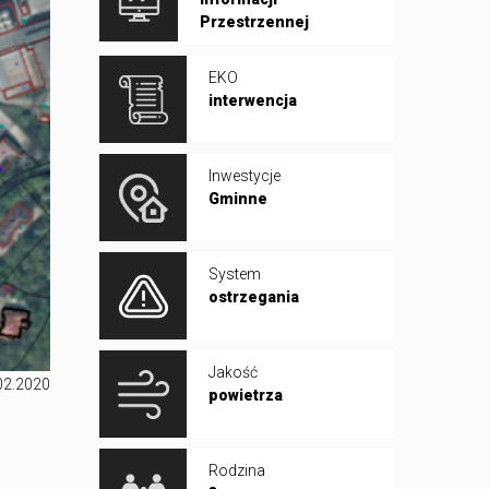
Przestrzennej
EKO
interwencja
Inwestycje
Gminne
System
ostrzegania
Jakość
02.2020
powietrza
Rodzina