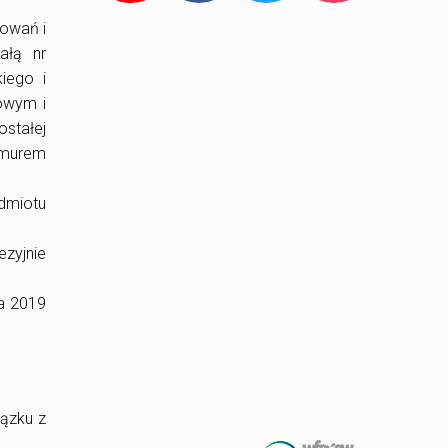
kowań i
ałą nr
kiego i
owym i
stałej
 murem
dmiotu
zyjnie
ca 2019
iązku z