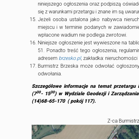
niniejszego ogłoszenia oraz podpiszą oświadc
się z warunkami przetargu i znane im są uwar
Jeżeli osoba ustalona jako nabywca nieruc
miejscu i w terminie podanych w zawiadomie
wpłacone wadium nie podlega zwrotowi.
Niniejsze ogłoszenie jest wywieszone na tabl
51. Ponadto treść tego ogłoszenia, regulami
adresem
brzesko.pl
,
zakładka: nieruchomości o
Burmistrz Brzeska może odwołać ogłoszony
odwołania.
Szczegółowe informacje na temat przetargu 
30
30
(7
- 15
) w Wydziale Geodezji i Zarządzani
(14)68-65-170 ( pokój 117).
Z-ca Burmistrz