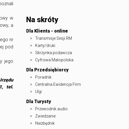
poznali
mowy w
Na skróty
mowy, a
Dla Klienta - online
Transmisje Sesji RM
iego nr
Karty/druki
wej pod
Skrzynka podawcza
Cyfrowa Małopolska
y jego
Dla Przedsiębiorcy
Poradnik
Urzędu
Centralna Ewidencja Firm
, tel.
Ulgi
Dla Turysty
Przewodnik audio
Zwiedzanie
Niezbędnik