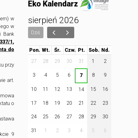
Eko Kalendarz
sierpień 2026
wem) w
iego w
Dziś
i Bank
337/1,
nta do
Pon.
Wt.
Śr.
Czw.
Pt.
Sob.
27
28
29
30
31
1
2
ku przy
3
4
5
6
8
9
7
ie art.
10
11
12
13
15
16
14
ej mowa
17
18
19
20
21
22
23
ktatu o
24
25
26
27
28
29
30
 ustawa
31
1
2
3
4
5
6
kcie 9