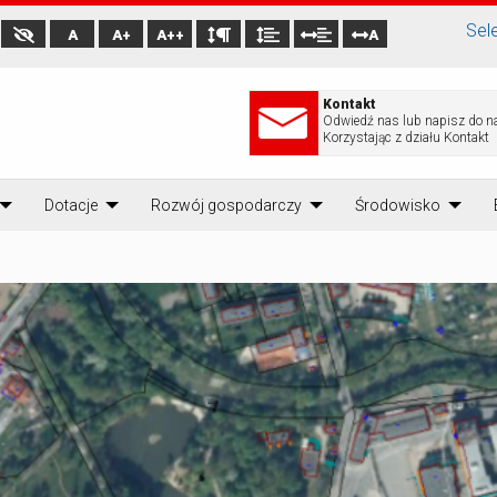
Sel
A
A+
A++
A
Kontakt
Odwiedź nas lub napisz do n
Korzystając z działu Kontakt
Dotacje
Rozwój gospodarczy
Środowisko