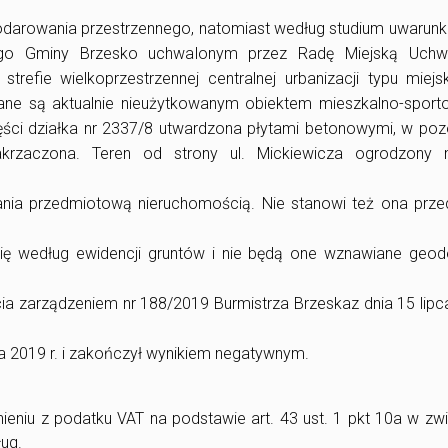
odarowania przestrzennego, natomiast według studium uwarun
ego Gminy Brzesko uchwalonym przez Radę Miejską Uchw
trefie wielkoprzestrzennej centralnej urbanizacji typu miejs
ane są aktualnie nieużytkowanym obiektem mieszkalno-sport
ci działka nr 2337/8 utwardzona płytami betonowymi, w pozo
zakrzaczona. Teren od strony ul. Mickiewicza ogrodzony
nia przedmiotową nieruchomością. Nie stanowi też ona prze
ię według ewidencji gruntów i nie będą one wznawiane geode
a zarządzeniem nr 188/2019 Burmistrza Brzeskaz dnia 15 lip
da 2019 r. i zakończył wynikiem negatywnym.
eniu z podatku VAT na podstawie art. 43 ust. 1 pkt 10a w zw
ług.