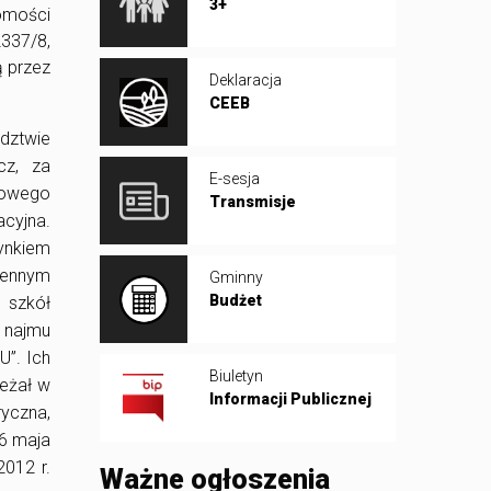
3+
homości
2337/8,
ą przez
Deklaracja
CEEB
dztwie
cz, za
E-sesja
kowego
Transmisje
acyjna.
ynkiem
jennym
Gminny
Budżet
 szkół
 najmu
U”. Ich
Biuletyn
leżał w
Informacji Publicznej
yczna,
26 maja
012 r.
Ważne ogłoszenia