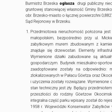
Burmistrz Brzeska
ogłasza
drugi publiczny ni
gruntowej stanowiącej własność Gminy Brzesko, 
obr. Brzesko-miasto o łącznej powierzchni 0,88
Sąd Rejonowy w Brzesku.
Przedmiotowa nieruchomość położona jest 
małopolskim, bezpośrednio przy ul. Mic
zabytkowym murem zbudowanym z kamienia
znajduje się drzewostan. Elementy infrastr
Wymienione działki zabudowane są aktual
gospodarczym. Budynek mieszkalno-sportowy
zaadoptowane zostały na odpowiednio: m
zlokalizowanych w Pałacu Göetza oraz Okoci
i użyczenia zostały rozwiązane. Wymienione o
stan techniczny jest zły. Będący przedmiote
przeszłości do rodziny Göetzow Okocimskic
integralna część parku wpisany został do rej
1958 r. Wojewódzki Konserwator Zabytków w