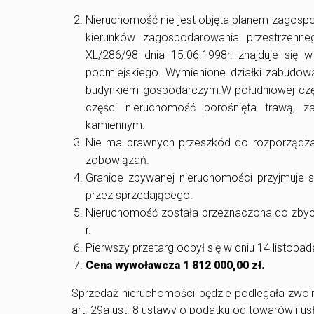
Nieruchomość nie jest objęta planem zagosp
kierunków zagospodarowania przestrzenn
XL/286/98 dnia 15.06.1998r. znajduje się w s
podmiejskiego. Wymienione działki zabudow
budynkiem gospodarczym.W południowej częś
części nieruchomość porośnięta trawą, 
kamiennym.
Nie ma prawnych przeszkód do rozporządza
zobowiązań.
Granice zbywanej nieruchomości przyjmuje s
przez sprzedającego.
Nieruchomość została przeznaczona do zbyci
r.
Pierwszy przetarg odbył się w dniu 14 listopa
Cena wywoławcza 1 812 000,00 zł.
Sprzedaż nieruchomości będzie podlegała zwolni
art. 29a ust. 8 ustawy o podatku od towarów i us