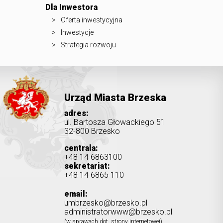
Dla Inwestora
Oferta inwestycyjna
Inwestycje
Strategia rozwoju
Urząd Miasta Brzeska
adres:
ul. Bartosza Głowackiego 51
32-800 Brzesko
centrala:
+48 14 6863100
sekretariat:
+48 14 6865 110
email:
umbrzesko@brzesko.pl
administratorwww@brzesko.pl
(w sprawach dot. strony internetowej)