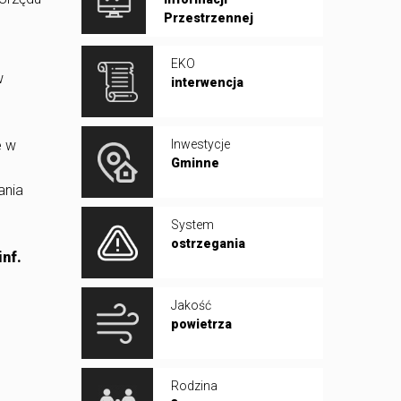
Przestrzennej
EKO
w
interwencja
e w
Inwestycje
Gminne
ania
System
ostrzegania
 inf.
Jakość
powietrza
Rodzina