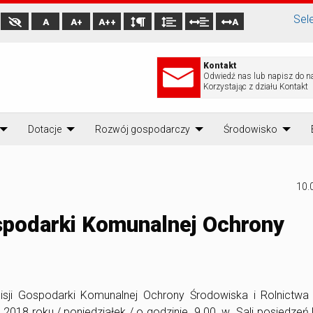
Sel
A
A+
A++
A
Kontakt
Odwiedź nas lub napisz do n
Korzystając z działu Kontakt
Dotacje
Rozwój gospodarczy
Środowisko
10.
spodarki Komunalnej Ochrony
sji Gospodarki Komunalnej Ochrony Środowiska i Rolnictw
a 2018 roku / poniedziałek / o godzinie 9.00 w Sali posiedzeń