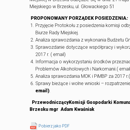
Miejskiego w Brzesku, ul. Głowackiego 51
PROPONOWANY PORZĄDEK POSIEDZENIA
:
Przyjęcie Protokołu z posiedzenia komisji odby
Biurze Rady Miejskiej.
Analiza sprawozdania z wykonania Budżetu Gm
Sprawozdanie dotyczące współpracy i wykor
2017 r. ( email)
Informacja o wykorzystaniu środków przeznac
Problemów Alkoholowych i Narkomanii.( email
Analiza sprawozdania MOK i PiMBP za 2017 r.(
Sprawy bieżące i wolne wnioski – rozpatrzeni
email)
.
Przewodniczący
Komisji Gospodarki Komuna
Brzesku
mgr Adam Kwaśniak
Pobierz jako PDF