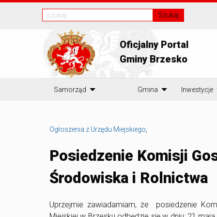
Szukaj
Oficjalny Portal
Gminy Brzesko
Samorząd
Gmina
Inwestycje
Ogłoszenia z Urzędu Miejskiego
,
Posiedzenie Komisji Go
Środowiska i Rolnictwa
Uprzejmie zawiadamiam, że posiedzenie Komi
Miejskiej w Brzesku odbędzie się w dniu: 21 maj