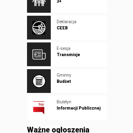
3+
Deklaracja
CEEB
E-sesja
Transmisje
Gminny
Budżet
Biuletyn
Informacji Publicznej
Ważne ogłoszenia