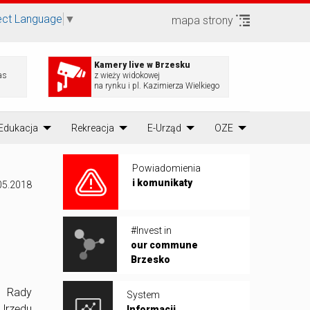
ect Language
▼
mapa strony
Kamery live w Brzesku
as
z wieży widokowej
na rynku i pl. Kazimierza Wielkiego
Edukacja
Rekreacja
E-Urząd
OZE
Powiadomienia
i komunikaty
05.2018
#Invest in
our commune
Brzesko
a Rady
System
 Urzędu
Informacji