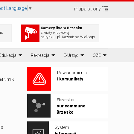
ect Language
▼
mapa strony
Kamery live w Brzesku
as
z wieży widokowej
na rynku i pl. Kazimierza Wielkiego
Edukacja
Rekreacja
E-Urząd
OZE
Powiadomienia
i komunikaty
04.2018
#Invest in
our commune
Brzesko
ie
System
Informacji