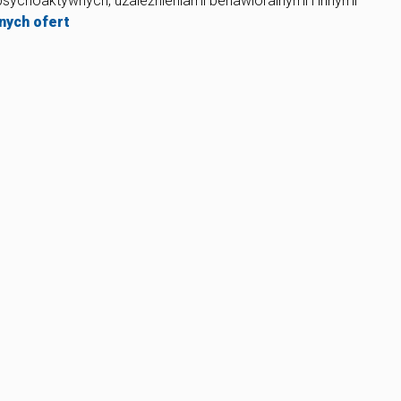
sychoaktywnych, uzależnieniami behawioralnymi i innymi
nych ofert