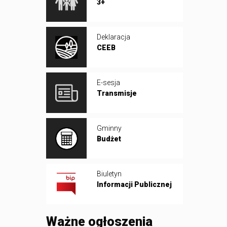
3+
Deklaracja
CEEB
E-sesja
Transmisje
Gminny
Budżet
Biuletyn
Informacji Publicznej
Ważne ogłoszenia