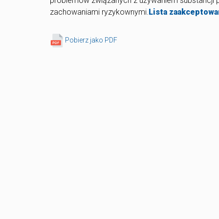
problemów związanych z używaniem substancji p
zachowaniami ryzykownymi.
Lista zaakceptowa
Pobierz jako PDF