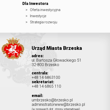
Dla Inwestora
Oferta inwestycyjna
Inwestycje
Strategia rozwoju
Urząd Miasta Brzeska
adres:
ul. Bartosza Głowackiego 51
32-800 Brzesko
centrala:
+48 14 6863100
sekretariat:
+48 14 6865 110
email:
umbrzesko@brzesko.pl
administratorwww@brzesko.pl
(w sprawach dot. strony internetowej)