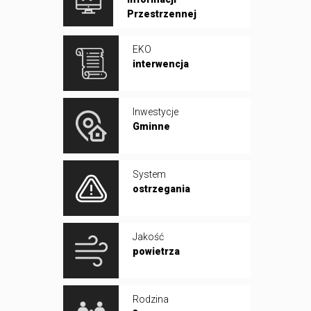
Przestrzennej
EKO
interwencja
Inwestycje
Gminne
System
ostrzegania
Jakość
powietrza
Rodzina