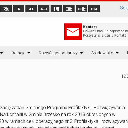
Sel
A
A+
A++
A
Kontakt
Odwiedź nas lub napisz do n
Korzystając z działu Kontakt
Dotacje
Rozwój gospodarczy
Środowisko
12.
lizację zadań Gminnego Programu Profilaktyki
i Rozwiązywania
Narkomanii w Gminie Brzesko na rok 2018 określonych w
 w ramach celu operacyjnego nr 2: Profilaktyka i rozwiązywan