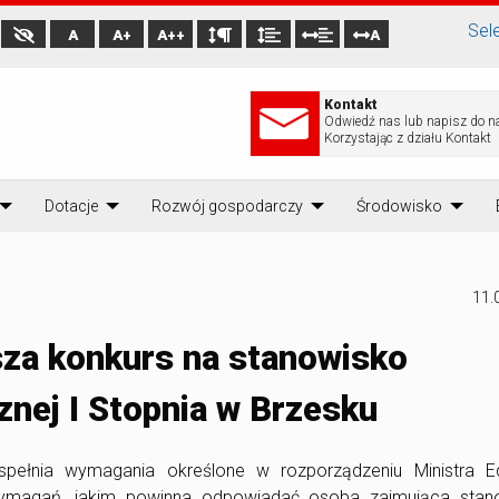
Sel
A
A+
A++
A
Kontakt
Odwiedź nas lub napisz do n
Korzystając z działu Kontakt
Dotacje
Rozwój gospodarczy
Środowisko
11.
sza konkurs na stanowisko
nej I Stopnia w Brzesku
pełnia wymagania określone w rozporządzeniu Ministra Ed
wymagań, jakim powinna odpowiadać osoba zajmująca stan