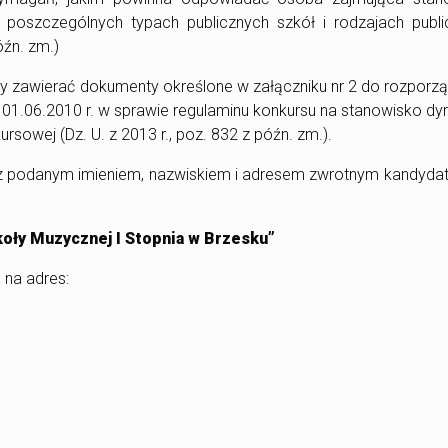
 poszczególnych typach publicznych szkół i rodzajach publi
óźn. zm.)
y zawierać dokumenty określone w załączniku nr 2 do rozporz
a 01.06.2010 r. w sprawie regulaminu konkursu na stanowisko dy
rsowej (Dz. U. z 2013 r., poz. 832 z późn. zm.).
 z podanym imieniem, nazwiskiem i adresem zwrotnym kandyda
 Muzycznej I Stopnia w Brzesku”
 na adres: