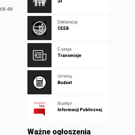
3+
/68-48-
Deklaracja
CEEB
E-sesja
Transmisje
Gminny
Budżet
Biuletyn
Informacji Publicznej
Ważne ogłoszenia