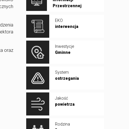
Przestrzennej
cznych
EKO
ądzenia
interwencja
rektora
Inwestycje
ta oraz
Gminne
System
ostrzegania
Jakość
powietrza
Rodzina