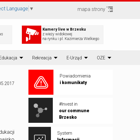
ect Language
▼
mapa strony
Kamery live w Brzesku
as
z wieży widokowej
na rynku i pl. Kazimierza Wielkiego
Edukacja
Rekreacja
E-Urząd
OZE
Powiadomienia
i komunikaty
05.2017
#Invest in
our commune
Brzesko
ukacji
System
owisko
Informacji