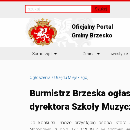
Szukaj
Oficjalny Portal
Gminy Brzesko
Samorząd
Gmina
Inwestycje
Ogłoszenia z Urzędu Miejskiego
,
Burmistrz Brzeska ogła
dyrektora Szkoły Muzycz
Do konkursu może przystąpić osoba, która s
Narodowej z dnia 27.10.2009 r. w sprawie 