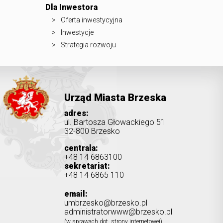
Dla Inwestora
Oferta inwestycyjna
Inwestycje
Strategia rozwoju
Urząd Miasta Brzeska
adres:
ul. Bartosza Głowackiego 51
32-800 Brzesko
centrala:
+48 14 6863100
sekretariat:
+48 14 6865 110
email:
umbrzesko@brzesko.pl
administratorwww@brzesko.pl
(w sprawach dot. strony internetowej)