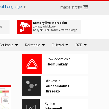
ect Language
▼
mapa strony
Kamery live w Brzesku
as
z wieży widokowej
na rynku i pl. Kazimierza Wielkiego
Edukacja
Rekreacja
E-Urząd
OZE
Powiadomienia
i komunikaty
#Invest in
our commune
Brzesko
System
Informacji