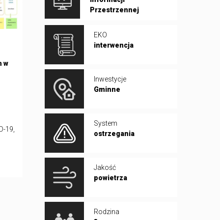
Przestrzennej
EKO
interwencja
h w
Inwestycje
Gminne
System
D-19,
ostrzegania
Jakość
powietrza
Rodzina