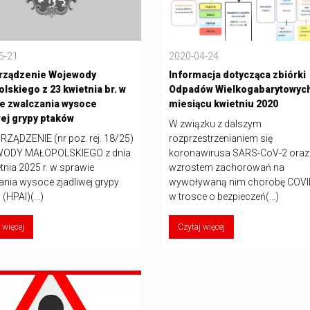
5-21
2020-04-24
rządzenie Wojewody
Informacja dotycząca zbiórki
lskiego z 23 kwietnia br. w
Odpadów Wielkogabarytowyc
e zwalczania wysoce
miesiącu kwietniu 2020
wej grypy ptaków
W związku z dalszym
ZĄDZENIE (nr poz. rej. 18/25)
rozprzestrzenianiem się
ODY MAŁOPOLSKIEGO z dnia
koronawirusa SARS-CoV-2 oraz
tnia 2025 r. w sprawie
wzrostem zachorowań na
ania wysoce zjadliwej grypy
wywoływaną nim chorobę COVI
(HPAI)(...)
w trosce o bezpieczeń(...)
 więcej
Czytaj więcej