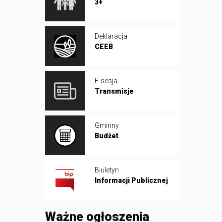
3+
Deklaracja
CEEB
E-sesja
Transmisje
Gminny
Budżet
Biuletyn
Informacji Publicznej
Ważne ogłoszenia