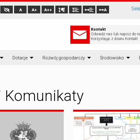
Sel
A
A+
A++
A
Kontakt
Odwiedź nas lub napisz do n
Korzystając z działu Kontakt
Dotacje
Rozwój gospodarczy
Środowisko
i Komunikaty