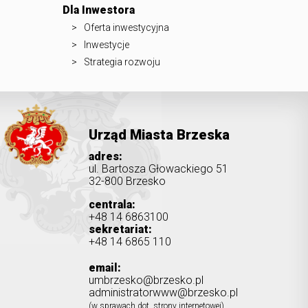
Dla Inwestora
Oferta inwestycyjna
Inwestycje
Strategia rozwoju
Urząd Miasta Brzeska
adres:
ul. Bartosza Głowackiego 51
32-800 Brzesko
centrala:
+48 14 6863100
sekretariat:
+48 14 6865 110
email:
umbrzesko@brzesko.pl
administratorwww@brzesko.pl
(w sprawach dot. strony internetowej)