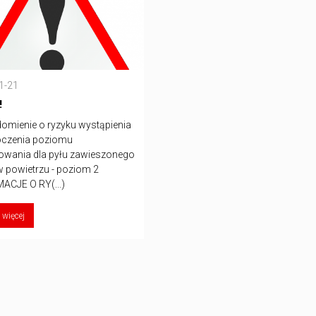
1-21
!
omienie o ryzyku wystąpienia
oczenia poziomu
owania dla pyłu zawieszonego
 powietrzu - poziom 2
ACJE O RY(...)
 więcej