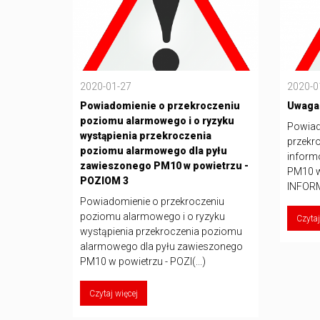
2020-01-27
2020-0
Powiadomienie o przekroczeniu
Uwaga
poziomu alarmowego i o ryzyku
Powiad
wystąpienia przekroczenia
przekr
poziomu alarmowego dla pyłu
inform
zawieszonego PM10 w powietrzu -
PM10 w
POZIOM 3
INFORM
Powiadomienie o przekroczeniu
poziomu alarmowego i o ryzyku
Czytaj
wystąpienia przekroczenia poziomu
alarmowego dla pyłu zawieszonego
PM10 w powietrzu - POZI(...)
Czytaj więcej