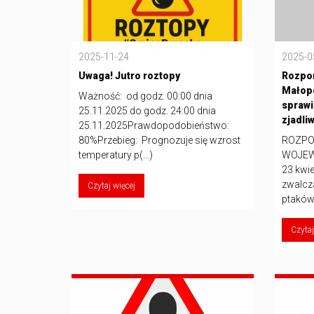
2025-11-24
2025-0
Uwaga! Jutro roztopy
Rozpo
Małopo
Ważność: od godz. 00:00 dnia
sprawi
25.11.2025 do godz. 24:00 dnia
zjadli
25.11.2025Prawdopodobieństwo:
80%Przebieg: Prognozuje się wzrost
ROZPOR
temperatury p(...)
WOJEW
23 kwie
zwalcz
Czytaj więcej
ptaków 
Czytaj