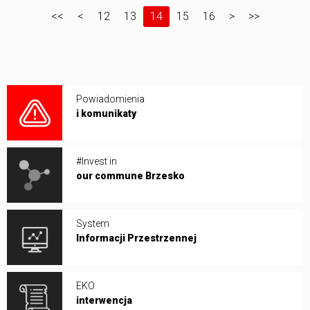
<<
<
12
13
14
15
16
>
>>
Powiadomienia
i komunikaty
#Invest in
our commune Brzesko
System
Informacji Przestrzennej
EKO
interwencja