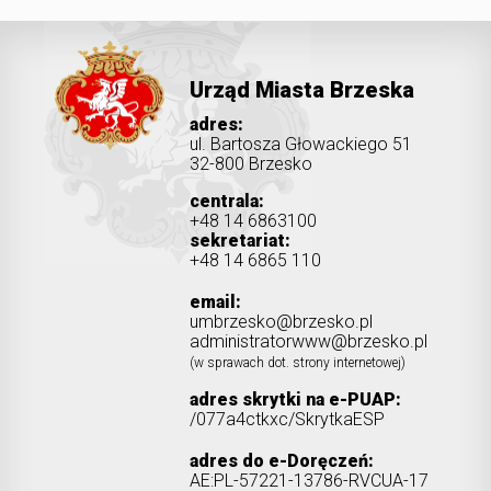
Urząd Miasta Brzeska
adres:
ul. Bartosza Głowackiego 51
32-800 Brzesko
centrala:
+48 14 6863100
sekretariat:
+48 14 6865 110
email:
umbrzesko@brzesko.pl
administratorwww@brzesko.pl
(w sprawach dot. strony internetowej)
adres skrytki na e-PUAP:
/077a4ctkxc/SkrytkaESP
adres do e-Doręczeń:
AE:PL-57221-13786-RVCUA-17