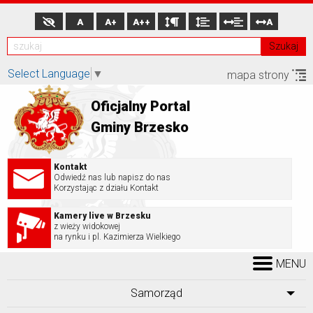
A
A+
A++
A
Szukaj
Select Language
▼
mapa strony
Oficjalny Portal
Gminy Brzesko
Kontakt
Odwiedź nas lub napisz do nas
Korzystając z działu Kontakt
Kamery live w Brzesku
z wieży widokowej
na rynku i pl. Kazimierza Wielkiego
MENU
Samorząd