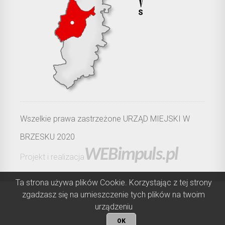
Wszelkie prawa zastrzeżone URZĄD MIEJSKI W
BRZESKU 2020
WEBimpuls.pl
Projekt i realizacja
Ta strona używa plików Cookie. Korzystając z tej strony
zgadzasz się na umieszczenie tych plików na twoim
urządzeniu
OK