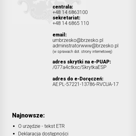
centrala:
+48 14 6863100
sekretariat:
+48 14 6865 110
email:
umbrzesko@brzesko.pl
administratorwww@brzesko.pl
(w sprawach dot. strony internetowej)
adres skrytki na e-PUAP:
/077a4ctkxc/SkrytkaESP
adres do e-Doręczeń:
AE:PL-57221-13786-RVCUA-17
Najnowsze:
O urzędzie - tekst ETR
Deklaracja dostępności