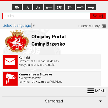
A
A+
A++
A
Szukaj
Select Language
▼
mapa strony
Oficjalny Portal
Gminy Brzesko
Kontakt
Odwiedź nas lub napisz do nas
Korzystając z działu Kontakt
Kamery live w Brzesku
z wieży widokowej
na rynku i pl. Kazimierza Wielkiego
MENU
Samorząd