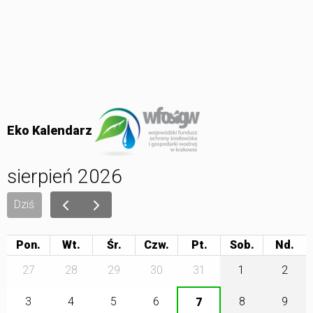
Eko Kalendarz
sierpień 2026
Dziś
Pon.
Wt.
Śr.
Czw.
Pt.
Sob.
27
28
29
30
31
1
2
3
4
5
6
8
9
7