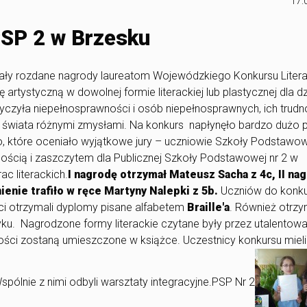
17.
PSP 2 w Brzesku
ły rozdane nagrody laureatom Wojewódzkiego Konkursu Liter
 artystyczną w dowolnej formie literackiej lub plastycznej dla dz
zyła niepełnosprawności i osób niepełnosprawnych, ich trudno
 świata różnymi zmysłami. Na konkurs napłynęło bardzo dużo 
, które oceniało wyjątkowe jury – uczniowie Szkoły Podstawow
ością i zaszczytem dla Publicznej Szkoły Podstawowej nr 2 w
ac literackich.
I nagrodę otrzymał Mateusz Sacha z 4c, II na
enie trafiło w ręce Martyny Nalepki z 5b.
Uczniów do konk
ci otrzymali dyplomy pisane alfabetem
Braille'a
. Również otrzy
ku. Nagrodzone formy literackie czytane były przez utalentow
ości zostaną umieszczone w książce. Uczestnicy konkursu mieli
ólnie z nimi odbyli warsztaty integracyjne.PSP Nr 2