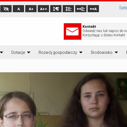
Sel
A
A+
A++
A
Kontakt
Odwiedź nas lub napisz do n
Korzystając z działu Kontakt
Dotacje
Rozwój gospodarczy
Środowisko