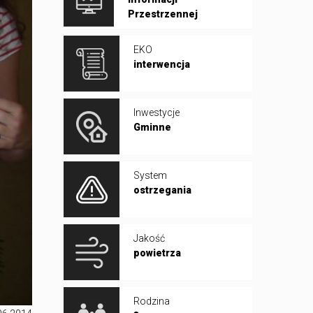
Przestrzennej
EKO
interwencja
Inwestycje
Gminne
System
ostrzegania
Jakość
powietrza
Rodzina