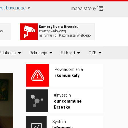
ect Language
▼
mapa strony
Kamery live w Brzesku
as
z wieży widokowej
na rynku i pl. Kazimierza Wielkiego
Edukacja
Rekreacja
E-Urząd
OZE
Powiadomienia
i komunikaty
#Invest in
our commune
Brzesko
System
Informacji