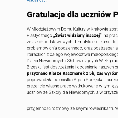
Aktualności
,
Gratulacje dla uczniów 
W Młodzieżowym Domu Kultury w Krakowie zosta
Plastycznego
„Świat widziany inaczej”
na pracę
ze szkół podstawowych. Tematyka konkursu dotyc
problemów dnia codziennego, oraz postrzegania
literackich z całego województwa małopolskiego
Dzieci Niewidomych i Słabowidzących.Wielką rad
Brzesku jest dostrzeżenie i docenienie naszych pr
przyznano Klarze Kaczmarek z 5b, zaś wyróżni
poprowadziła polonistka Agata Podłęcka.Laurea
prezencie własne prace wydrukowane w tym języ
uczniów ze Szkoły dla Niewidomych, a w przyszł
przyjemność rozmowy ze swymi rówieśnikami. Wsp