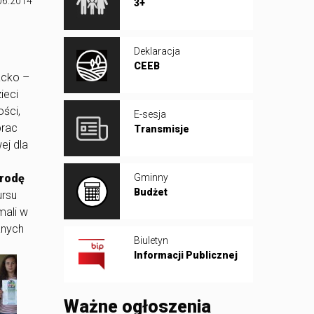
06.2014
3+
Deklaracja
CEEB
acko –
ieci
ści,
E-sesja
prac
Transmisje
ej dla
grodę
Gminny
Budżet
ursu
mali w
anych
Biuletyn
Informacji Publicznej
Ważne ogłoszenia