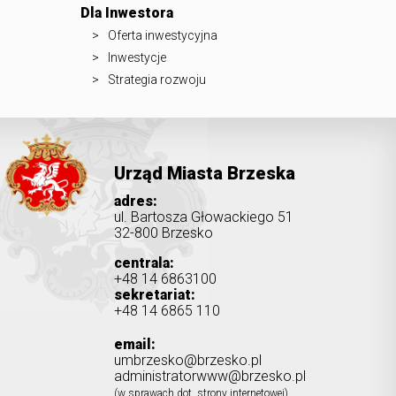
Dla Inwestora
Oferta inwestycyjna
Inwestycje
Strategia rozwoju
Urząd Miasta Brzeska
adres:
ul. Bartosza Głowackiego 51
32-800 Brzesko
centrala:
+48 14 6863100
sekretariat:
+48 14 6865 110
email:
umbrzesko@brzesko.pl
administratorwww@brzesko.pl
(w sprawach dot. strony internetowej)