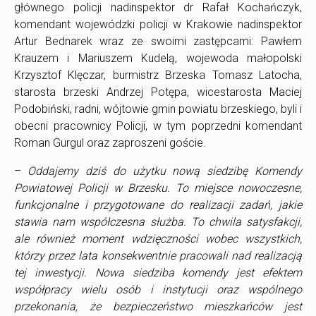
głównego policji nadinspektor dr Rafał Kochańczyk,
komendant wojewódzki policji w Krakowie nadinspektor
Artur Bednarek wraz ze swoimi zastępcami: Pawłem
Krauzem i Mariuszem Kudelą, wojewoda małopolski
Krzysztof Klęczar, burmistrz Brzeska Tomasz Latocha,
starosta brzeski Andrzej Potępa, wicestarosta Maciej
Podobiński, radni, wójtowie gmin powiatu brzeskiego, byli i
obecni pracownicy Policji, w tym poprzedni komendant
Roman Gurgul oraz zaproszeni goście.
–
Oddajemy dziś do użytku nową siedzibę Komendy
Powiatowej Policji w Brzesku. To miejsce nowoczesne,
funkcjonalne i przygotowane do realizacji zadań, jakie
stawia nam współczesna służba. To chwila satysfakcji,
ale również moment wdzięczności wobec wszystkich,
którzy przez lata konsekwentnie pracowali nad realizacją
tej inwestycji. Nowa siedziba komendy jest efektem
współpracy wielu osób i instytucji oraz wspólnego
przekonania, że bezpieczeństwo mieszkańców jest