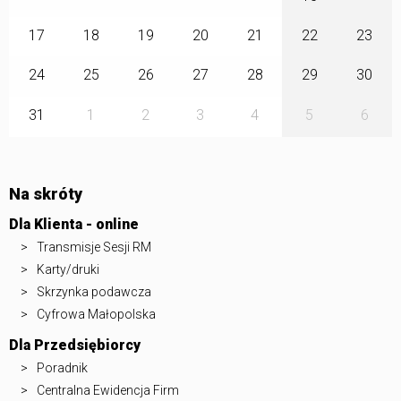
17
18
19
20
21
22
23
24
25
26
27
28
29
30
31
1
2
3
4
5
6
Na skróty
Dla Klienta - online
Transmisje Sesji RM
Karty/druki
Skrzynka podawcza
Cyfrowa Małopolska
Dla Przedsiębiorcy
Poradnik
Centralna Ewidencja Firm