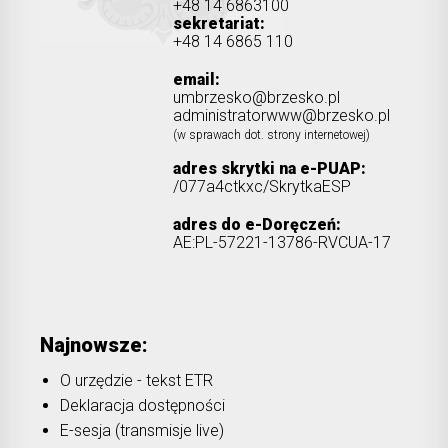
+48 14 6863100
sekretariat:
+48 14 6865 110
email:
umbrzesko@brzesko.pl
administratorwww@brzesko.pl
(w sprawach dot. strony internetowej)
adres skrytki na e-PUAP:
/077a4ctkxc/SkrytkaESP
adres do e-Doręczeń:
AE:PL-57221-13786-RVCUA-17
Najnowsze:
O urzędzie - tekst ETR
Deklaracja dostępności
E-sesja (transmisje live)