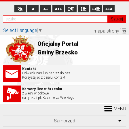
A
A+
A++
A
Szukaj
Select Language
▼
mapa strony
Oficjalny Portal
Gminy Brzesko
Kontakt
Odwiedź nas lub napisz do nas
Korzystając z działu Kontakt
Kamery live w Brzesku
z wieży widokowej
na rynku i pl. Kazimierza Wielkiego
MENU
Samorząd