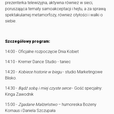
prezenterka telewizyjna, aktywna również w sieci,
poruszająca tematy samoakceptacji i hejtu, a za sprawą
spektakularnej metamorfozy, również otyłości i walki o
siebie.
Szczegółowy program:
14:00 - Oficjalne rozpoczęcie Dnia Kobiet
14:10 - Kremer Dance Studio - taniec
14:20 -
Kobiece historie w biegu
- studio Marketingowe
Blisko.
14:30 -
Bądź sobą i miej czyste serce
- Gość specjalny:
Kinga Zawodnik
15:00 -
Zgadane Małżeństwo
– humoreska Bożeny
Kornaus i Daniela Szczupała