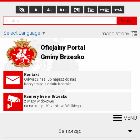
A
A+
A++
A
Szukaj
Select Language
▼
mapa strony
Oficjalny Portal
Gminy Brzesko
Kontakt
Odwiedź nas lub napisz do nas
Korzystając z działu Kontakt
Kamery live w Brzesku
z wieży widokowej
na rynku i pl. Kazimierza Wielkiego
MENU
Samorząd