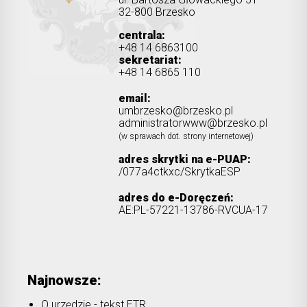
32-800 Brzesko
centrala:
+48 14 6863100
sekretariat:
+48 14 6865 110
email:
umbrzesko@brzesko.pl
administratorwww@brzesko.pl
(w sprawach dot. strony internetowej)
adres skrytki na e-PUAP:
/077a4ctkxc/SkrytkaESP
adres do e-Doręczeń:
AE:PL-57221-13786-RVCUA-17
Najnowsze:
O urzędzie - tekst ETR