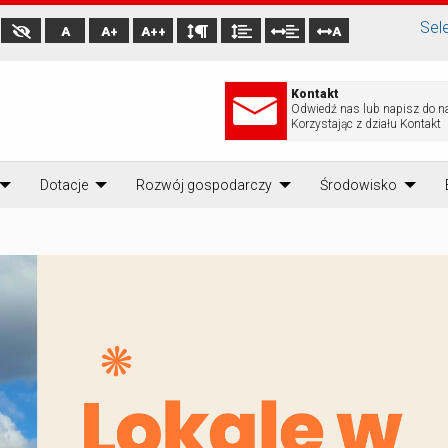
Sel
A
A+
A++
A
Kontakt
Odwiedź nas lub napisz do n
Korzystając z działu Kontakt
Dotacje
Rozwój gospodarczy
Środowisko