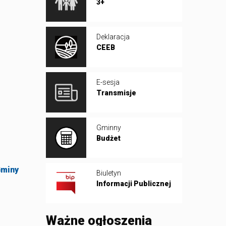
3+
Deklaracja
CEEB
E-sesja
Transmisje
Gminny
Budżet
Gminy
Biuletyn
Informacji Publicznej
Ważne ogłoszenia