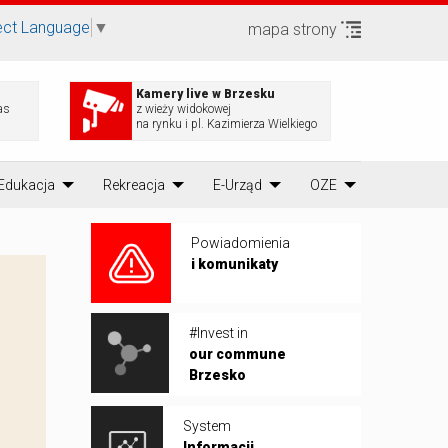
ect Language
▼
mapa strony
Kamery live w Brzesku
as
z wieży widokowej
na rynku i pl. Kazimierza Wielkiego
Edukacja
Rekreacja
E-Urząd
OZE
Powiadomienia
i komunikaty
#Invest in
our commune
Brzesko
System
Informacji