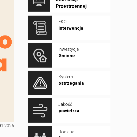
Przestrzennej
EKO
interwencja
Inwestycje
Gminne
System
ostrzegania
Jakość
powietrza
01.2026
Rodzina