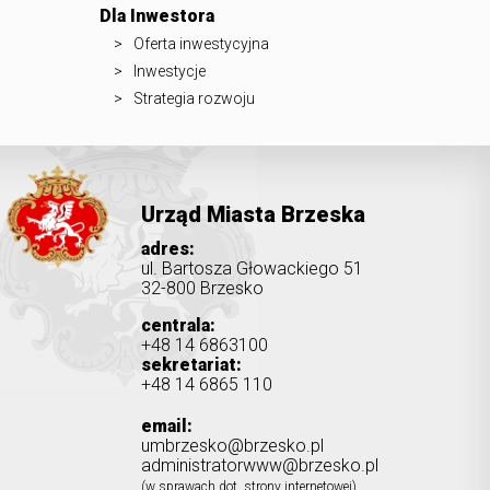
Dla Inwestora
Oferta inwestycyjna
Inwestycje
Strategia rozwoju
Urząd Miasta Brzeska
adres:
ul. Bartosza Głowackiego 51
32-800 Brzesko
centrala:
+48 14 6863100
sekretariat:
+48 14 6865 110
email:
umbrzesko@brzesko.pl
administratorwww@brzesko.pl
(w sprawach dot. strony internetowej)