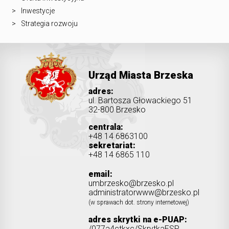
Inwestycje
Strategia rozwoju
Urząd Miasta Brzeska
adres:
ul. Bartosza Głowackiego 51
32-800 Brzesko
centrala:
+48 14 6863100
sekretariat:
+48 14 6865 110
email:
umbrzesko@brzesko.pl
administratorwww@brzesko.pl
(w sprawach dot. strony internetowej)
adres skrytki na e-PUAP:
/077a4ctkxc/SkrytkaESP