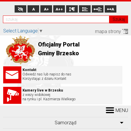
A
A+
A++
A
Szukaj
Select Language
▼
mapa strony
Oficjalny Portal
Gminy Brzesko
Kontakt
Odwiedź nas lub napisz do nas
Korzystając z działu Kontakt
Kamery live w Brzesku
z wieży widokowej
na rynku i pl. Kazimierza Wielkiego
MENU
Samorząd