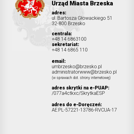
Urząd Miasta Brzeska
adres:
ul. Bartosza Głowackiego 51
32-800 Brzesko
centrala:
+48 14 6863100
sekretariat:
+48 14 6865 110
email:
umbrzesko@brzesko.pl
administratorwww@brzesko.pl
(w sprawach dot. strony internetowej)
adres skrytki na e-PUAP:
/077a4ctkxc/SkrytkaESP
adres do e-Doręczeń:
AE:PL-57221-13786-RVCUA-17