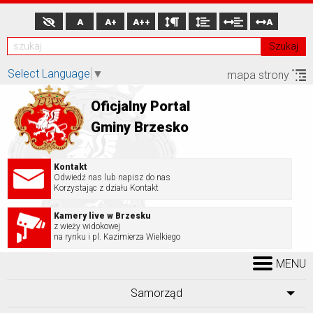
A
A+
A++
A
Szukaj
Select Language
▼
mapa strony
Oficjalny Portal
Gminy Brzesko
Kontakt
Odwiedź nas lub napisz do nas
Korzystając z działu Kontakt
Kamery live w Brzesku
z wieży widokowej
na rynku i pl. Kazimierza Wielkiego
MENU
Samorząd