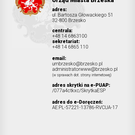
adres:
ul. Bartosza Głowackiego 51
32-800 Brzesko
centrala:
+48 14 6863100
sekretariat:
+48 14 6865 110
email:
umbrzesko@brzesko.pl
administratorwww@brzesko.pl
(w sprawach dot. strony internetowej)
adres skrytki na e-PUAP:
/077a4ctkxc/SkrytkaESP
adres do e-Doręczeń:
AE:PL-57221-13786-RVCUA-17