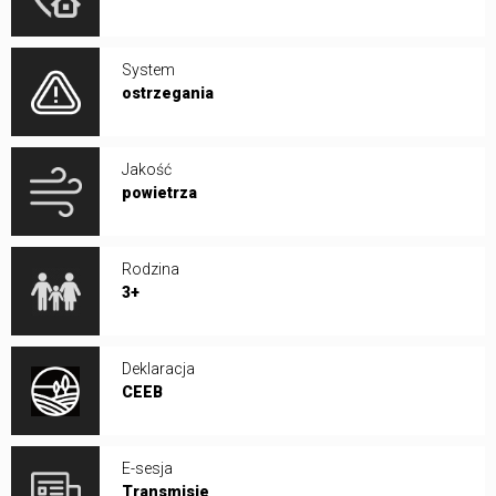
System
ostrzegania
Jakość
powietrza
Rodzina
3+
Deklaracja
CEEB
E-sesja
Transmisje