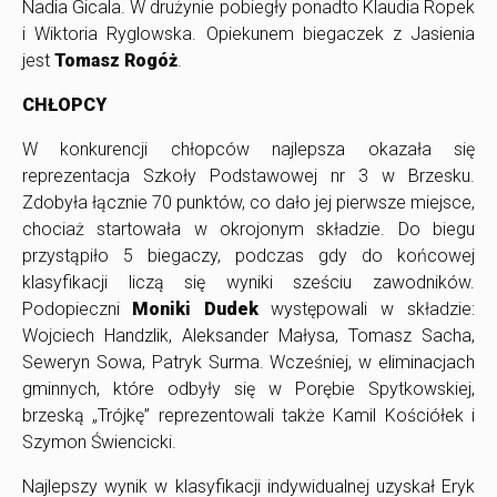
Nadia Gicala. W drużynie pobiegły ponadto Klaudia Ropek
i Wiktoria Ryglowska. Opiekunem biegaczek z Jasienia
jest
Tomasz Rogóż
.
CHŁOPCY
W konkurencji chłopców najlepsza okazała się
reprezentacja Szkoły Podstawowej nr 3 w Brzesku.
Zdobyła łącznie 70 punktów, co dało jej pierwsze miejsce,
chociaż startowała w okrojonym składzie. Do biegu
przystąpiło 5 biegaczy, podczas gdy do końcowej
klasyfikacji liczą się wyniki sześciu zawodników.
Podopieczni
Moniki Dudek
występowali w składzie:
Wojciech Handzlik, Aleksander Małysa, Tomasz Sacha,
Seweryn Sowa, Patryk Surma. Wcześniej, w eliminacjach
gminnych, które odbyły się w Porębie Spytkowskiej,
brzeską „Trójkę” reprezentowali także Kamil Kościółek i
Szymon Świencicki.
Najlepszy wynik w klasyfikacji indywidualnej uzyskał Eryk