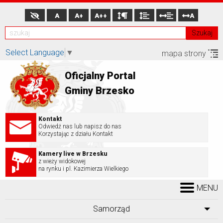
A
A+
A++
A
Szukaj
Select Language
▼
mapa strony
Oficjalny Portal
Gminy Brzesko
Kontakt
Odwiedź nas lub napisz do nas
Korzystając z działu Kontakt
Kamery live w Brzesku
z wieży widokowej
na rynku i pl. Kazimierza Wielkiego
MENU
Samorząd