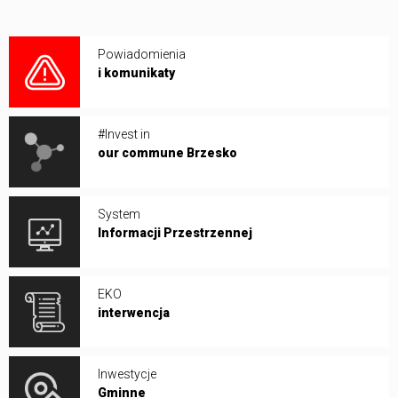
Powiadomienia
i komunikaty
#Invest in
our commune Brzesko
System
Informacji Przestrzennej
EKO
interwencja
Inwestycje
Gminne