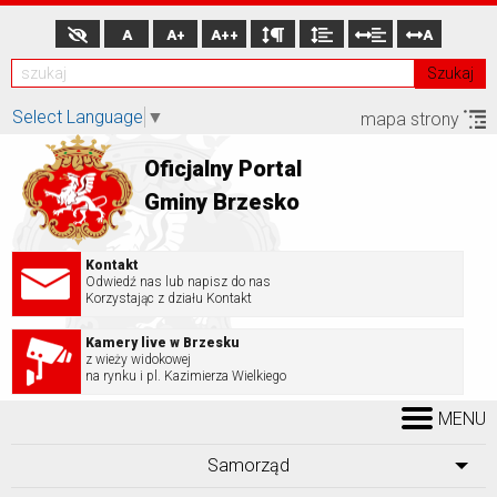
A
A+
A++
A
Szukaj
Select Language
▼
mapa strony
Oficjalny Portal
Gminy Brzesko
Kontakt
Odwiedź nas lub napisz do nas
Korzystając z działu Kontakt
Kamery live w Brzesku
z wieży widokowej
na rynku i pl. Kazimierza Wielkiego
MENU
Samorząd