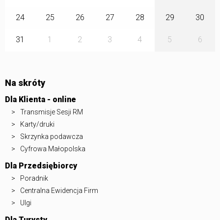
24
25
26
27
28
29
30
31
1
2
3
4
5
6
Na skróty
Dla Klienta - online
Transmisje Sesji RM
Karty/druki
Skrzynka podawcza
Cyfrowa Małopolska
Dla Przedsiębiorcy
Poradnik
Centralna Ewidencja Firm
Ulgi
Dla Turysty