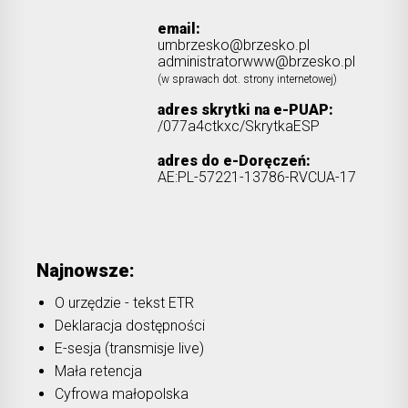
email:
umbrzesko@brzesko.pl
administratorwww@brzesko.pl
(w sprawach dot. strony internetowej)
adres skrytki na e-PUAP:
/077a4ctkxc/SkrytkaESP
adres do e-Doręczeń:
AE:PL-57221-13786-RVCUA-17
Najnowsze:
O urzędzie - tekst ETR
Deklaracja dostępności
E-sesja (transmisje live)
Mała retencja
Cyfrowa małopolska