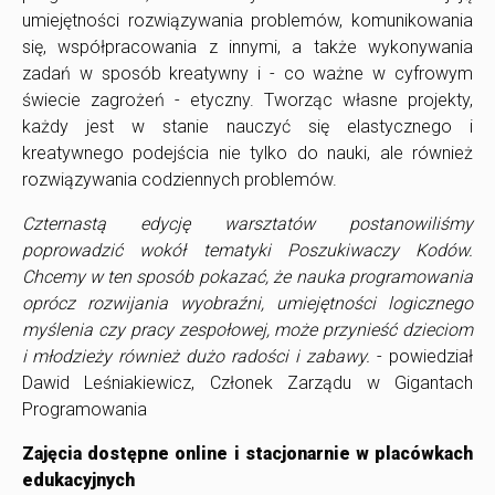
umiejętności rozwiązywania problemów, komunikowania
się, współpracowania z innymi, a także wykonywania
zadań w sposób kreatywny i - co ważne w cyfrowym
świecie zagrożeń - etyczny. Tworząc własne projekty,
każdy jest w stanie nauczyć się elastycznego i
kreatywnego podejścia nie tylko do nauki, ale również
rozwiązywania codziennych problemów.
Czternastą edycję warsztat
ó
w postanowiliśmy
poprowadzić wokół tematyki Poszukiwaczy Kod
ó
w.
Chcemy w ten spos
ó
b pokazać, że nauka programowania
opr
ó
cz rozwijania wyobraźni, umiejętności logicznego
myślenia czy pracy zespołowej, może przynieść dzieciom
i młodzież
y r
ó
wnież dużo radości i zabawy.
- powiedział
Dawid Leśniakiewicz, Członek Zarządu w Gigantach
Programowania
Zajęcia dostępne online i stacjonarnie w plac
ó
wkach
edukacyjnych