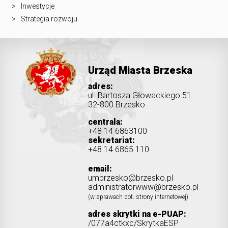
Inwestycje
Strategia rozwoju
Urząd Miasta Brzeska
adres:
ul. Bartosza Głowackiego 51
32-800 Brzesko
centrala:
+48 14 6863100
sekretariat:
+48 14 6865 110
email:
umbrzesko@brzesko.pl
administratorwww@brzesko.pl
(w sprawach dot. strony internetowej)
adres skrytki na e-PUAP:
/077a4ctkxc/SkrytkaESP