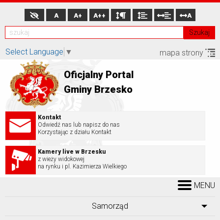
A
A+
A++
A
Szukaj
Select Language
▼
mapa strony
Oficjalny Portal
Gminy Brzesko
Kontakt
Odwiedź nas lub napisz do nas
Korzystając z działu Kontakt
Kamery live w Brzesku
z wieży widokowej
na rynku i pl. Kazimierza Wielkiego
MENU
Samorząd