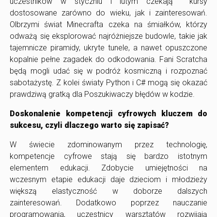
uczestników w styczniu i lutym czekają kursy
dostosowane zarówno do wieku, jak i zainteresowań.
Olbrzymi świat Minecrafta czeka na śmiałków, którzy
odważą się eksplorować najróżniejsze budowle, takie jak
tajemnicze piramidy, ukryte tunele, a nawet opuszczone
kopalnie pełne zagadek do odkodowania. Fani Scratcha
będą mogli udać się w podróż kosmiczną i rozpoznać
sabotażystę. Z kolei światy Python i C# mogą się okazać
prawdziwą gratką dla Poszukiwaczy błędów w kodzie.
Doskonalenie kompetencji cyfrowych kluczem do
sukcesu, czyli dlaczego warto się zapisać
?
W świecie zdominowanym przez technologię,
kompetencje cyfrowe stają się bardzo istotnym
elementem edukacji. Zdobycie umiejętności na
wczesnym etapie edukacji daje dzieciom i młodzieży
większą elastyczność w doborze dalszych
zainteresowań. Dodatkowo poprzez nauczanie
programowania, uczestnicy warsztatów rozwijają