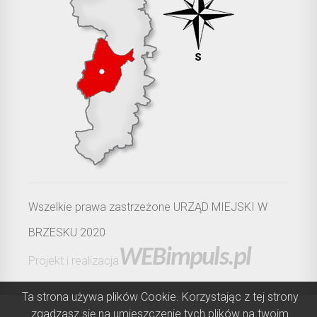
Wszelkie prawa zastrzeżone URZĄD MIEJSKI W
BRZESKU 2020
WEBimpuls.pl
Projekt i realizacja
Ta strona używa plików Cookie. Korzystając z tej strony
zgadzasz się na umieszczenie tych plików na twoim