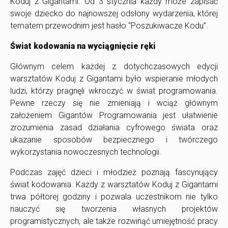
Koduj z Gigantami. Od 3 stycznia każdy może zapisać
swoje dziecko do najnowszej odsłony wydarzenia, której
tematem przewodnim jest hasło “Poszukiwacze Kodu”.
Świat kodowania na wycią
gni
ęcie ręki
Głównym celem każdej z dotychczasowych edycji
warsztatów Koduj z Gigantami było wspieranie młodych
ludzi, którzy pragnęli wkroczyć w świat programowania.
Pewne rzeczy się nie zmieniają i wciąż głównym
założeniem Gigantów Programowania jest ułatwienie
zrozumienia zasad działania cyfrowego świata oraz
ukazanie sposobów bezpiecznego i twórczego
wykorzystania nowoczesnych technologii.
Podczas zajęć dzieci i młodzież poznają fascynujący
świat kodowania. Każdy z warsztatów Koduj z Gigantami
trwa półtorej godziny i pozwala uczestnikom nie tylko
nauczyć się tworzenia własnych projektów
programistycznych, ale także rozwinąć umiejętność pracy