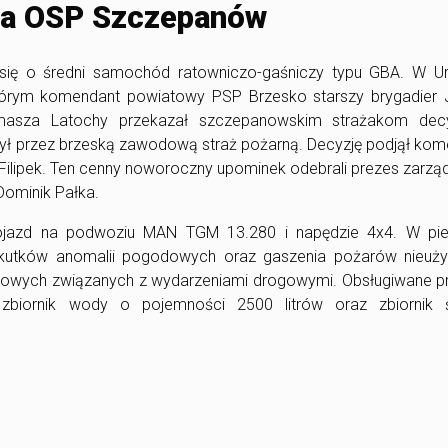
la OSP Szczepanów
ę o średni samochód ratowniczo-gaśniczy typu GBA. W Ur
którym komendant powiatowy PSP Brzesko starszy brygadier 
masza Latochy przekazał szczepanowskim strażakom dec
 był przez brzeską zawodową straż pożarną. Decyzję podjął ko
Filipek. Ten cenny noworoczny upominek odebrali prezes zarz
ominik Pałka.
jazd na podwoziu MAN TGM 13.280 i napędzie 4x4. W pie
skutków anomalii pogodowych oraz gaszenia pożarów nieuży
nkowych związanych z wydarzeniami drogowymi. Obsługiwane pr
biornik wody o pojemności 2500 litrów oraz zbiornik 