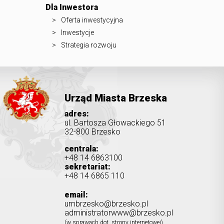
Dla Inwestora
Oferta inwestycyjna
Inwestycje
Strategia rozwoju
Urząd Miasta Brzeska
adres:
ul. Bartosza Głowackiego 51
32-800 Brzesko
centrala:
+48 14 6863100
sekretariat:
+48 14 6865 110
email:
umbrzesko@brzesko.pl
administratorwww@brzesko.pl
(w sprawach dot. strony internetowej)