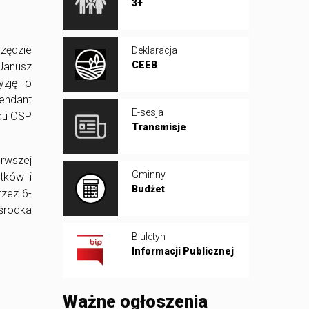
3+
zędzie
Deklaracja
CEEB
Janusz
yzję o
mendant
E-sesja
ądu OSP
Transmisje
rwszej
Gminny
tków i
Budżet
zez 6-
środka
Biuletyn
Informacji Publicznej
Ważne ogłoszenia