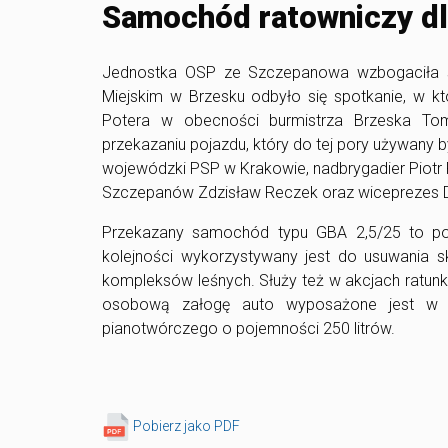
Samochód ratowniczy d
Jednostka OSP ze Szczepanowa wzbogaciła si
Miejskim w Brzesku odbyło się spotkanie, w 
Potera w obecności burmistrza Brzeska To
przekazaniu pojazdu, który do tej pory używany
wojewódzki PSP w Krakowie, nadbrygadier Piotr 
Szczepanów Zdzisław Reczek oraz wiceprezes D
Przekazany samochód typu GBA 2,5/25 to po
kolejności wykorzystywany jest do usuwania 
kompleksów leśnych. Służy też w akcjach ratu
osobową załogę auto wyposażone jest w z
pianotwórczego o pojemności 250 litrów.
Pobierz jako PDF