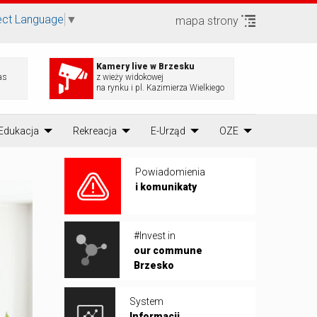
ect Language
▼
mapa strony
Kamery live w Brzesku
as
z wieży widokowej
na rynku i pl. Kazimierza Wielkiego
Edukacja
Rekreacja
E-Urząd
OZE
Powiadomienia
i komunikaty
#Invest in
our commune
Brzesko
System
Informacji