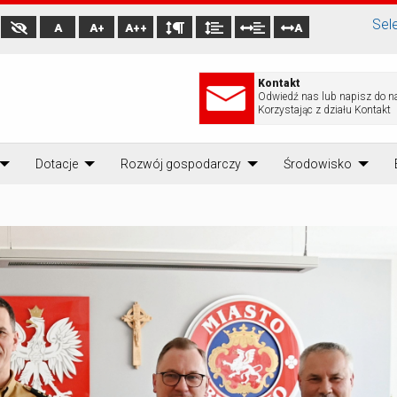
Sel
A
A+
A++
A
Kontakt
Odwiedź nas lub napisz do n
Korzystając z działu Kontakt
Dotacje
Rozwój gospodarczy
Środowisko