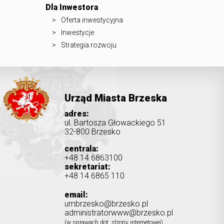
Dla Inwestora
Oferta inwestycyjna
Inwestycje
Strategia rozwoju
Urząd Miasta Brzeska
adres:
ul. Bartosza Głowackiego 51
32-800 Brzesko
centrala:
+48 14 6863100
sekretariat:
+48 14 6865 110
email:
umbrzesko@brzesko.pl
administratorwww@brzesko.pl
(w sprawach dot. strony internetowej)