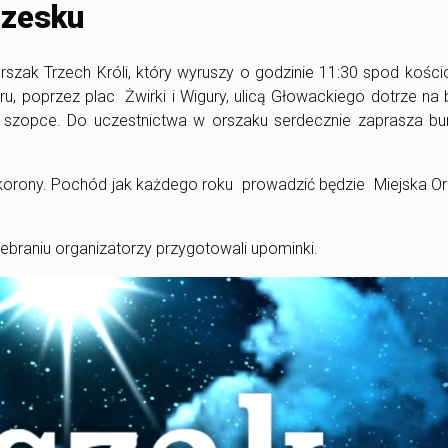
rzesku
rszak Trzech Króli, który wyruszy o godzinie 11:30 spod kości
u, poprzez plac Żwirki i Wigury, ulicą Głowackiego dotrze na 
zopce. Do uczestnictwa w orszaku serdecznie zaprasza bur
korony. Pochód jak każdego roku prowadzić będzie Miejska Or
zebraniu organizatorzy przygotowali upominki.