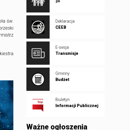
3+
oła św.
Deklaracja
CEEB
brzeski
mistrz
E-sesja
kiestra
Transmisje
Gminny
Budżet
Biuletyn
Informacji Publicznej
Ważne ogłoszenia