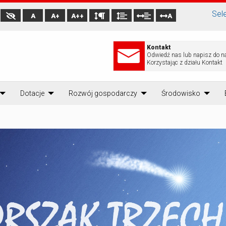
Sel
A
A+
A++
A
Kontakt
Odwiedź nas lub napisz do n
Korzystając z działu Kontakt
Dotacje
Rozwój gospodarczy
Środowisko