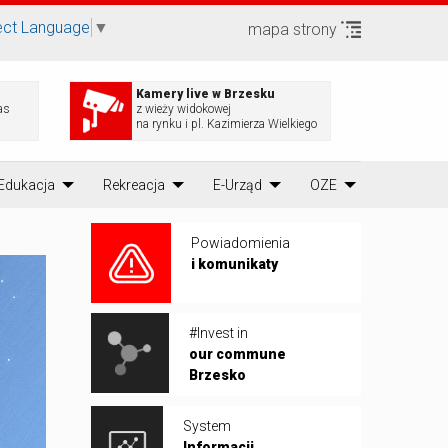
ect Language
▼
mapa strony
Kamery live w Brzesku
as
z wieży widokowej
na rynku i pl. Kazimierza Wielkiego
Edukacja
Rekreacja
E-Urząd
OZE
Powiadomienia
i komunikaty
#Invest in
our commune
Brzesko
System
Informacji