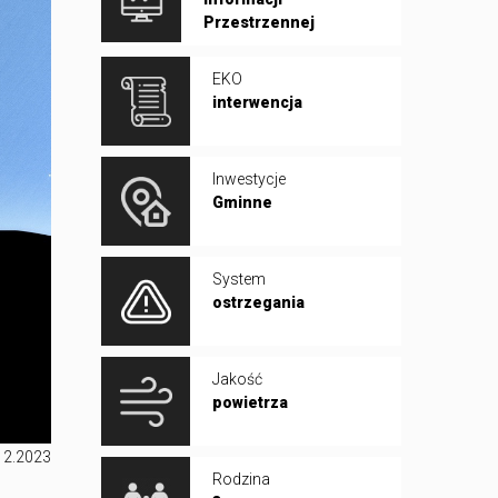
Przestrzennej
EKO
interwencja
Inwestycje
Gminne
System
ostrzegania
Jakość
powietrza
12.2023
Rodzina