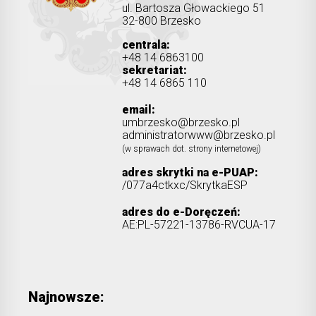
ul. Bartosza Głowackiego 51
32-800 Brzesko
centrala:
+48 14 6863100
sekretariat:
+48 14 6865 110
email:
umbrzesko@brzesko.pl
administratorwww@brzesko.pl
(w sprawach dot. strony internetowej)
adres skrytki na e-PUAP:
/077a4ctkxc/SkrytkaESP
adres do e-Doręczeń:
AE:PL-57221-13786-RVCUA-17
Najnowsze: