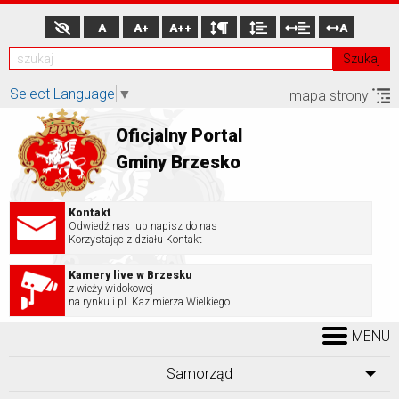
A
A+
A++
A
Szukaj
Select Language
▼
mapa strony
Oficjalny Portal
Gminy Brzesko
Kontakt
Odwiedź nas lub napisz do nas
Korzystając z działu Kontakt
Kamery live w Brzesku
z wieży widokowej
na rynku i pl. Kazimierza Wielkiego
MENU
Samorząd