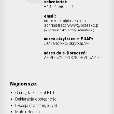
sekretariat:
+48 14 6865 110
email:
umbrzesko@brzesko.pl
administratorwww@brzesko.pl
(w sprawach dot. strony internetowej)
adres skrytki na e-PUAP:
/077a4ctkxc/SkrytkaESP
adres do e-Doręczeń:
AE:PL-57221-13786-RVCUA-17
Najnowsze:
O urzędzie - tekst ETR
Deklaracja dostępności
E-sesja (transmisje live)
Mała retencja