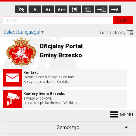
A
A+
A++
A
Szukaj
Select Language
▼
mapa strony
Oficjalny Portal
Gminy Brzesko
Kontakt
Odwiedź nas lub napisz do nas
Korzystając z działu Kontakt
Kamery live w Brzesku
z wieży widokowej
na rynku i pl. Kazimierza Wielkiego
MENU
Samorząd