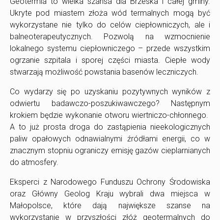
Geotermia to wielka szansa dla Brzeska i całej gminy.
Ukryte pod miastem złoża wód termalnych mogą być
wykorzystane nie tylko do celów ciepłowniczych, ale i
balneoterapeutycznych. Pozwolą na wzmocnienie
lokalnego systemu ciepłowniczego – przede wszystkim
ogrzanie szpitala i sporej części miasta. Ciepłe wody
stwarzają możliwość powstania basenów leczniczych.
Co wydarzy się po uzyskaniu pozytywnych wyników z
odwiertu badawczo-poszukiwawczego? Następnym
krokiem będzie wykonanie otworu wiertniczo-chłonnego.
A to już prosta droga do zastąpienia nieekologicznych
paliw opałowych odnawialnymi źródłami energii, co w
znacznym stopniu ograniczy emisję gazów cieplarnianych
do atmosfery.
Eksperci z Narodowego Funduszu Ochrony Środowiska
oraz Główny Geolog Kraju wybrali dwa miejsca w
Małopolsce, które dają największe szanse na
wykorzystanie w przyszłości złóż geotermalnych do