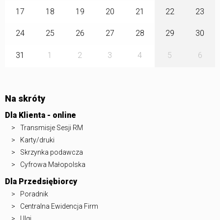
17
18
19
20
21
22
23
24
25
26
27
28
29
30
31
1
2
3
4
5
6
Na skróty
Dla Klienta - online
Transmisje Sesji RM
Karty/druki
Skrzynka podawcza
Cyfrowa Małopolska
Dla Przedsiębiorcy
Poradnik
Centralna Ewidencja Firm
Ulgi