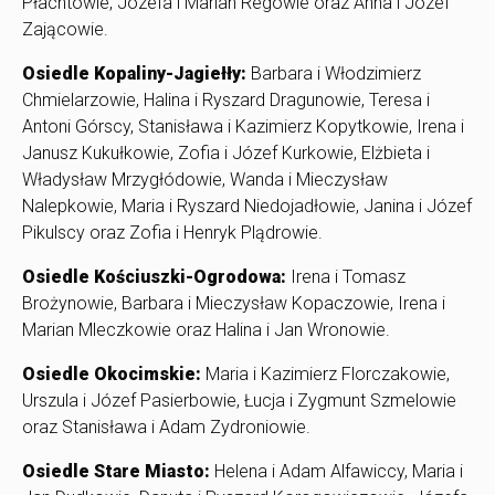
Płachtowie, Józefa i Marian Regowie oraz Anna i Józef
Zającowie.
Osiedle Kopaliny-Jagiełły:
Barbara i Włodzimierz
Chmielarzowie, Halina i Ryszard Dragunowie, Teresa i
Antoni Górscy, Stanisława i Kazimierz Kopytkowie, Irena i
Janusz Kukułkowie, Zofia i Józef Kurkowie, Elżbieta i
Władysław Mrzygłódowie, Wanda i Mieczysław
Nalepkowie, Maria i Ryszard Niedojadłowie, Janina i Józef
Pikulscy oraz Zofia i Henryk Plądrowie.
Osiedle Kościuszki-Ogrodowa:
Irena i Tomasz
Brożynowie, Barbara i Mieczysław Kopaczowie, Irena i
Marian Mleczkowie oraz Halina i Jan Wronowie.
Osiedle Okocimskie:
Maria i Kazimierz Florczakowie,
Urszula i Józef Pasierbowie, Łucja i Zygmunt Szmelowie
oraz Stanisława i Adam Zydroniowie.
Osiedle Stare Miasto:
Helena i Adam Alfawiccy, Maria i