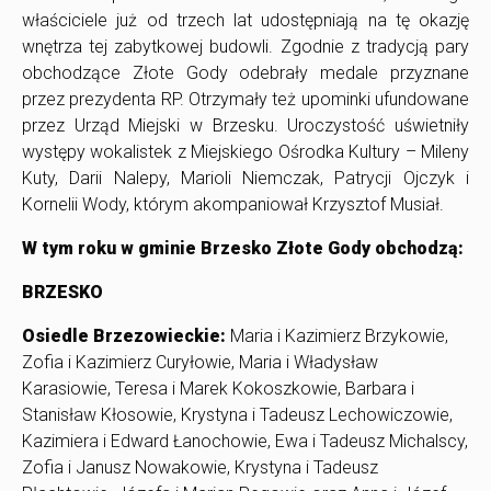
właściciele już od trzech lat udostępniają na tę okazję
wnętrza tej zabytkowej budowli. Zgodnie z tradycją pary
obchodzące Złote Gody odebrały medale przyznane
przez prezydenta RP. Otrzymały też upominki ufundowane
przez Urząd Miejski w Brzesku. Uroczystość uświetniły
występy wokalistek z Miejskiego Ośrodka Kultury – Mileny
Kuty, Darii Nalepy, Marioli Niemczak, Patrycji Ojczyk i
Kornelii Wody, którym akompaniował Krzysztof Musiał.
W tym roku w gminie Brzesko Złote Gody obchodzą:
BRZESKO
Osiedle Brzezowieckie:
Maria i Kazimierz Brzykowie,
Zofia i Kazimierz Curyłowie, Maria i Władysław
Karasiowie, Teresa i Marek Kokoszkowie, Barbara i
Stanisław Kłosowie, Krystyna i Tadeusz Lechowiczowie,
Kazimiera i Edward Łanochowie, Ewa i Tadeusz Michalscy,
Zofia i Janusz Nowakowie, Krystyna i Tadeusz