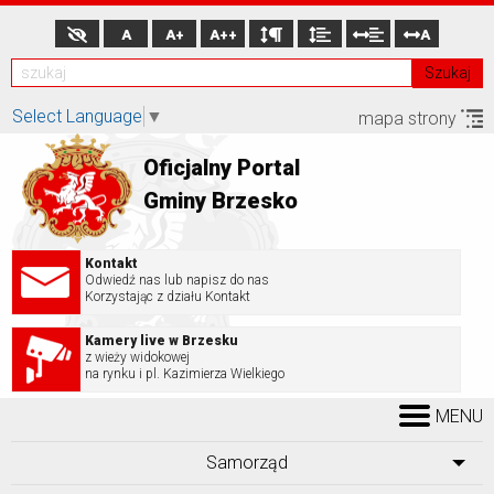
A
A+
A++
A
Szukaj
Select Language
▼
mapa strony
Oficjalny Portal
Gminy Brzesko
Kontakt
Odwiedź nas lub napisz do nas
Korzystając z działu Kontakt
Kamery live w Brzesku
z wieży widokowej
na rynku i pl. Kazimierza Wielkiego
MENU
Samorząd