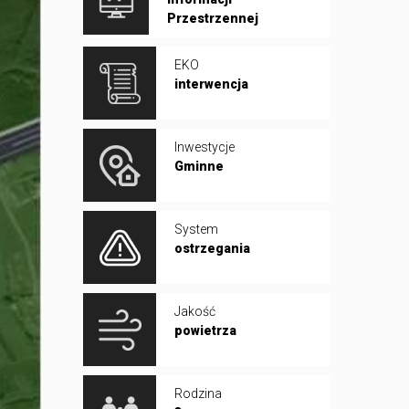
Przestrzennej
EKO
interwencja
Inwestycje
Gminne
System
ostrzegania
Jakość
powietrza
Rodzina