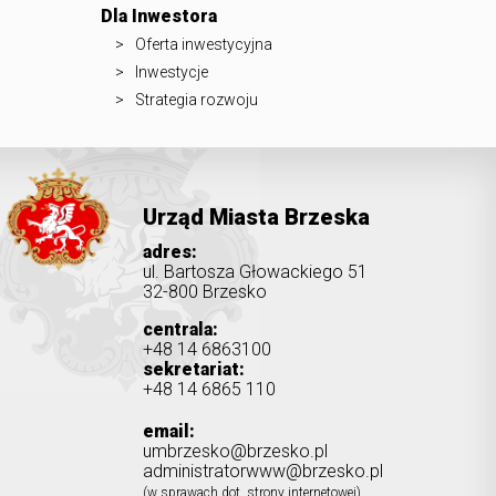
Dla Inwestora
Oferta inwestycyjna
Inwestycje
Strategia rozwoju
Urząd Miasta Brzeska
adres:
ul. Bartosza Głowackiego 51
32-800 Brzesko
centrala:
+48 14 6863100
sekretariat:
+48 14 6865 110
email:
umbrzesko@brzesko.pl
administratorwww@brzesko.pl
(w sprawach dot. strony internetowej)