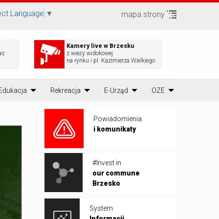
ect Language
▼
mapa strony
Kamery live w Brzesku
as
z wieży widokowej
na rynku i pl. Kazimierza Wielkiego
Edukacja
Rekreacja
E-Urząd
OZE
Powiadomienia
i komunikaty
#Invest in
our commune
Brzesko
System
Informacji