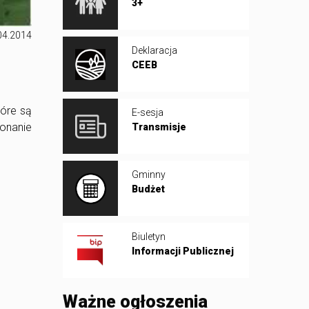
3+
04.2014
Deklaracja
CEEB
tóre są
E-sesja
onanie
Transmisje
Gminny
Budżet
Biuletyn
Informacji Publicznej
Ważne ogłoszenia