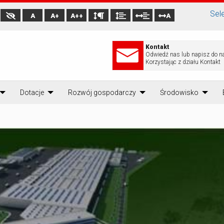
Sel
A
A+
A++
A
Kontakt
Odwiedź nas lub napisz do n
Korzystając z działu Kontakt
Dotacje
Rozwój gospodarczy
Środowisko