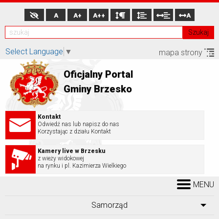
A
A+
A++
A
Szukaj
Select Language
▼
mapa strony
Oficjalny Portal
Gminy Brzesko
Kontakt
Odwiedź nas lub napisz do nas
Korzystając z działu Kontakt
Kamery live w Brzesku
z wieży widokowej
na rynku i pl. Kazimierza Wielkiego
MENU
Samorząd