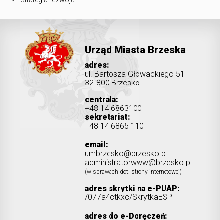
Strategia rozwoju
Urząd Miasta Brzeska
adres:
ul. Bartosza Głowackiego 51
32-800 Brzesko
centrala:
+48 14 6863100
sekretariat:
+48 14 6865 110
email:
umbrzesko@brzesko.pl
administratorwww@brzesko.pl
(w sprawach dot. strony internetowej)
adres skrytki na e-PUAP:
/077a4ctkxc/SkrytkaESP
adres do e-Doręczeń: