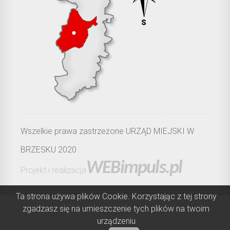
Wszelkie prawa zastrzeżone URZĄD MIEJSKI W
BRZESKU 2020
WEBimpuls.pl
Projekt i realizacja
Ta strona używa plików Cookie. Korzystając z tej strony
zgadzasz się na umieszczenie tych plików na twoim
urządzeniu