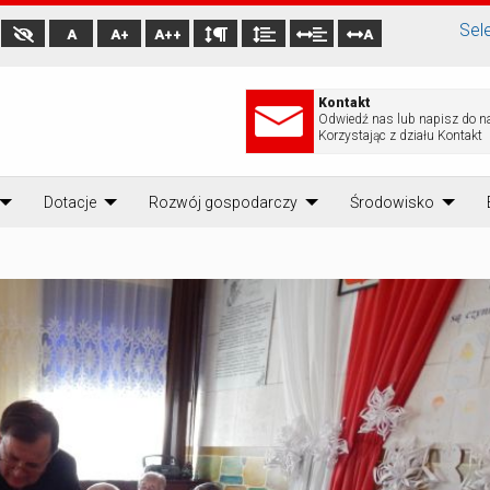
Sel
A
A+
A++
A
Kontakt
Odwiedź nas lub napisz do n
Korzystając z działu Kontakt
Dotacje
Rozwój gospodarczy
Środowisko