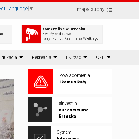
ect Language
▼
mapa strony
Kamery live w Brzesku
as
z wieży widokowej
na rynku i pl. Kazimierza Wielkiego
Edukacja
Rekreacja
E-Urząd
OZE
Powiadomienia
i komunikaty
#Invest in
our commune
Brzesko
System
Informacji