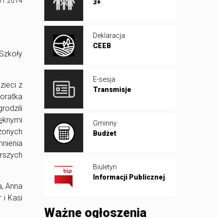
01.2014
3+
Deklaracja
CEEB
Szkoły
E-sesja
zieci z
Transmisje
noratka
odzili
ęknymi
Gminny
zonych
Budżet
mnienia
rszych
Biuletyn
Informacji Publicznej
, Anna
 i Kasi
Ważne ogłoszenia