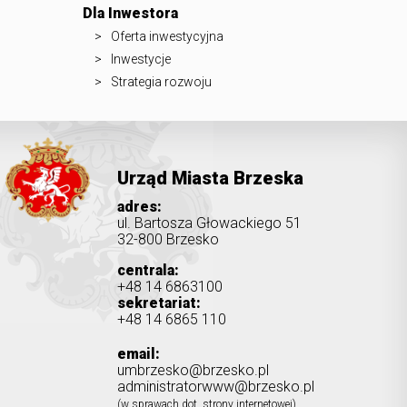
Dla Inwestora
Oferta inwestycyjna
Inwestycje
Strategia rozwoju
Urząd Miasta Brzeska
adres:
ul. Bartosza Głowackiego 51
32-800 Brzesko
centrala:
+48 14 6863100
sekretariat:
+48 14 6865 110
email:
umbrzesko@brzesko.pl
administratorwww@brzesko.pl
(w sprawach dot. strony internetowej)