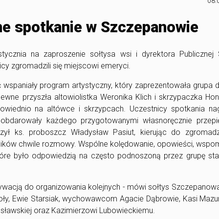
08.
e spotkanie w Szczepanowie
ycznia na zaproszenie sołtysa wsi i dyrektora Publicznej 
cy zgromadzili się miejscowi emeryci.
ć wspaniały program artystyczny, który zaprezentowała grupa d
ewne przyszła altowiolistka Weronika Klich i skrzypaczka Ho
wiednio na altówce i skrzypcach. Uczestnicy spotkania nagr
 obdarowały każdego przygotowanymi własnoręcznie przepi
czył ks. proboszcz Władysław Pasiut, kierując do zgromad
ników chwile rozmowy. Wspólne kolędowanie, opowieści, wspo
tóre było odpowiedzią na często podnoszoną przez grupę sta
ywacją do organizowania kolejnych - mówi sołtys Szczepanowa
koły, Ewie Starsiak, wychowawcom Agacie Dąbrowie, Kasi Mazur
zesławskiej oraz Kazimierzowi Lubowieckiemu.