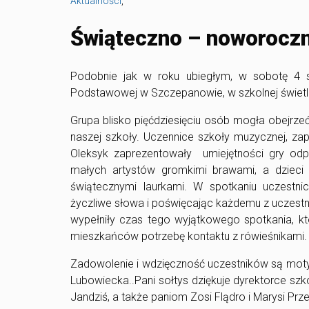
Aktualności
,
Świąteczno – noworoczn
Podobnie jak w roku ubiegłym, w sobotę 4 st
Podstawowej w Szczepanowie, w szkolnej świetli
Grupa blisko pięćdziesięciu osób mogła obejrze
naszej szkoły. Uczennice szkoły muzycznej, zap
Oleksyk zaprezentowały umiejętności gry odpo
małych artystów gromkimi brawami, a dzieci
świątecznymi laurkami. W spotkaniu uczestni
życzliwe słowa i poświęcając każdemu z uczest
wypełniły czas tego wyjątkowego spotkania, k
mieszkańców potrzebę kontaktu z rówieśnikami.
Zadowolenie i wdzięczność uczestników są mot
Lubowiecka..Pani sołtys dziękuje dyrektorce sz
Jandziś, a także paniom Zosi Flądro i Marysi Pr