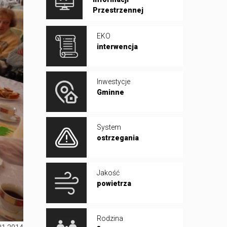
Przestrzennej
EKO
interwencja
Inwestycje
Gminne
System
ostrzegania
Jakość
powietrza
Rodzina