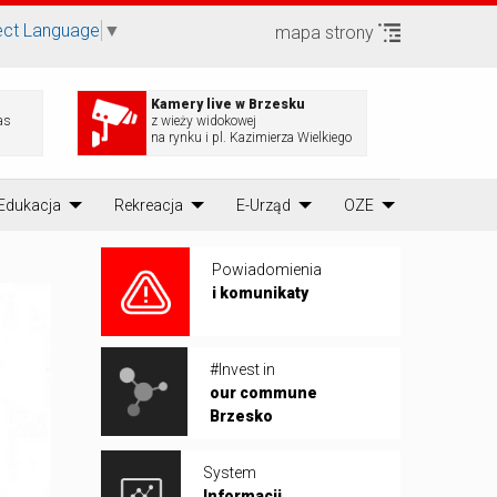
ect Language
▼
mapa strony
Kamery live w Brzesku
as
z wieży widokowej
na rynku i pl. Kazimierza Wielkiego
Edukacja
Rekreacja
E-Urząd
OZE
Powiadomienia
i komunikaty
#Invest in
our commune
Brzesko
System
Informacji