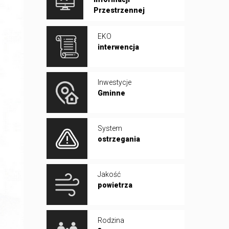
Przestrzennej
EKO
interwencja
Inwestycje
Gminne
System
ostrzegania
Jakość
powietrza
Rodzina