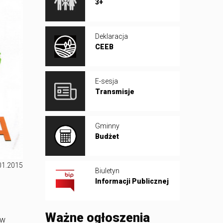
3+
Deklaracja
CEEB
E-sesja
Transmisje
Gminny
Budżet
01.2015
Biuletyn
Informacji Publicznej
Ważne ogłoszenia
 w