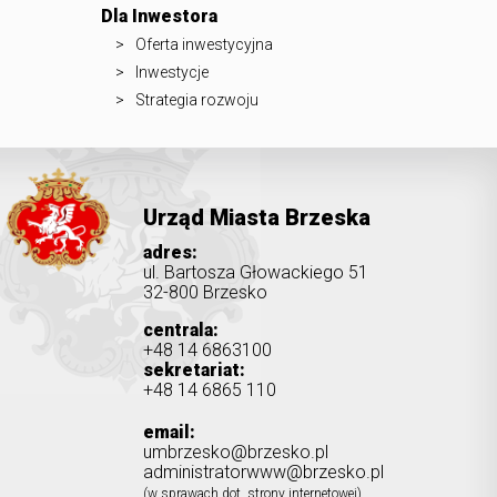
Dla Inwestora
Oferta inwestycyjna
Inwestycje
Strategia rozwoju
Urząd Miasta Brzeska
adres:
ul. Bartosza Głowackiego 51
32-800 Brzesko
centrala:
+48 14 6863100
sekretariat:
+48 14 6865 110
email:
umbrzesko@brzesko.pl
administratorwww@brzesko.pl
(w sprawach dot. strony internetowej)