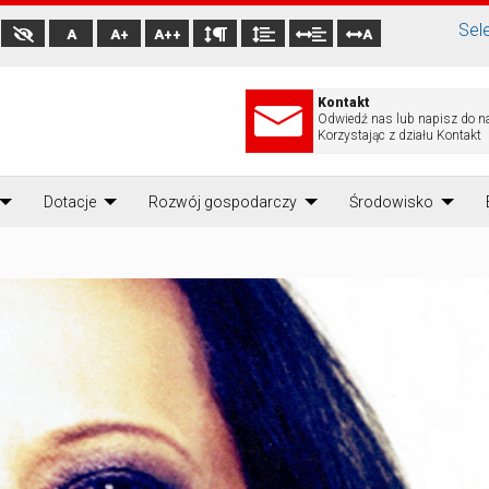
Sel
A
A+
A++
A
Kontakt
Odwiedź nas lub napisz do n
Korzystając z działu Kontakt
Dotacje
Rozwój gospodarczy
Środowisko