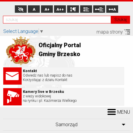
A
A+
A++
A
Szukaj
Select Language
▼
mapa strony
Oficjalny Portal
Gminy Brzesko
Kontakt
Odwiedź nas lub napisz do nas
Korzystając z działu Kontakt
Kamery live w Brzesku
z wieży widokowej
na rynku i pl. Kazimierza Wielkiego
MENU
Samorząd