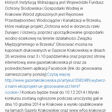
których Instytucją Wdrażającą jest Wojewódzki Fundusz
Ochrony Środowiska i Gospodarki Wodnej w
Krakowie.Wśród zgłoszonych jest Rejonowe
Przedsiębiorstwo Wodociągów i Kanalizacji w Brzesku,
które realizuje projekt „Ochrona wód w dorzeczu rzeki
Dunajec i Uszwicy, poprzez uporządkowanie gospodarki
wodno-ściekowej na terenie działalności Związku
Międzygminnego w Brzesku”.Głosować można na
kuponach drukowanych w Gazecie Krakowskiej w dniach:
26 września oraz 3 i 10 października oraz poprzez stronę
internetową www.gazetakrakowska.pl oraz za
pośrednictwem aplikacji Facebook (link do głosowania
zamieszczamy poniżej):
Czytaj więcej:
http://www.gazetakrakowska.pl/artykul/3582489,wybierz-
z-nami-ekoprojekt-ue-glosowanie,id,t.html?
cookie=1
Konkurs będzie trwał do 10.12.2014 r.Wyniki
konkursu zostaną ogłoszone podczas uroczystej gali w
dniu 10 grudnia 2014 w Krakowie a wyniki opublikowane
na łamach Gazety Krakowskiej oraz www.wfos.krakow.pl