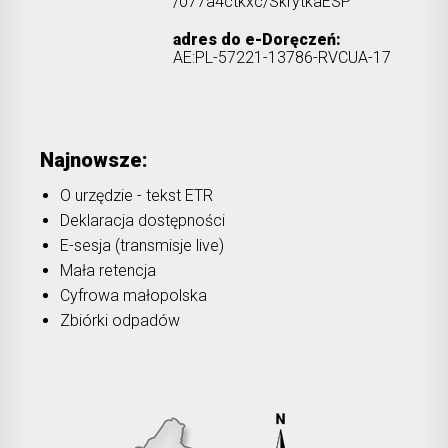
/077a4ctkxc/SkrytkaESP
adres do e-Doręczeń:
AE:PL-57221-13786-RVCUA-17
Najnowsze:
O urzędzie - tekst ETR
Deklaracja dostępności
E-sesja (transmisje live)
Mała retencja
Cyfrowa małopolska
Zbiórki odpadów