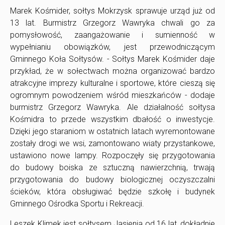
Marek Kośmider, sołtys Mokrzysk sprawuje urząd już od
13 lat. Burmistrz Grzegorz Wawryka chwali go za
pomysłowość, zaangażowanie i sumienność w
wypełnianiu obowiązków, jest przewodniczącym
Gminnego Koła Sołtysów. - Sołtys Marek Kośmider daje
przykład, że w sołectwach można organizować bardzo
atrakcyjne imprezy kulturalne i sportowe, które cieszą się
ogromnym powodzeniem wśród mieszkańców - dodaje
burmistrz Grzegorz Wawryka. Ale działalność sołtysa
Kośmidra to przede wszystkim dbałość o inwestycje.
Dzięki jego staraniom w ostatnich latach wyremontowane
zostały drogi we wsi, zamontowano wiaty przystankowe,
ustawiono nowe lampy. Rozpoczęły się przygotowania
do budowy boiska ze sztuczną nawierzchnią, trwają
przygotowania do budowy biologicznej oczyszczalni
ścieków, która obsługiwać będzie szkołę i budynek
Gminnego Ośrodka Sportu i Rekreacji.
Leszek Klimek jest sołtysem Jasienia od 16 lat, dokładnie