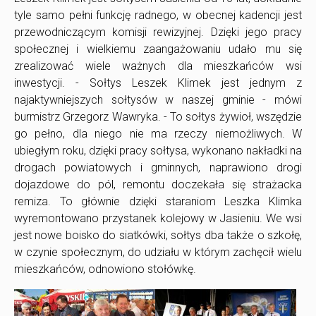
tyle samo pełni funkcję radnego, w obecnej kadencji jest
przewodniczącym komisji rewizyjnej. Dzięki jego pracy
społecznej i wielkiemu zaangażowaniu udało mu się
zrealizować wiele ważnych dla mieszkańców wsi
inwestycji. - Sołtys Leszek Klimek jest jednym z
najaktywniejszych sołtysów w naszej gminie - mówi
burmistrz Grzegorz Wawryka. - To sołtys żywioł, wszędzie
go pełno, dla niego nie ma rzeczy niemożliwych. W
ubiegłym roku, dzięki pracy sołtysa, wykonano nakładki na
drogach powiatowych i gminnych, naprawiono drogi
dojazdowe do pól, remontu doczekała się strażacka
remiza. To głównie dzięki staraniom Leszka Klimka
wyremontowano przystanek kolejowy w Jasieniu. We wsi
jest nowe boisko do siatkówki, sołtys dba także o szkołę,
w czynie społecznym, do udziału w którym zachęcił wielu
mieszkańców, odnowiono stołówkę.