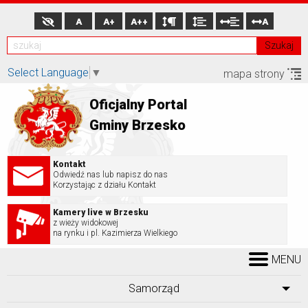
A
A+
A++
A
Szukaj
Select Language
▼
mapa strony
Oficjalny Portal
Gminy Brzesko
Kontakt
Odwiedź nas lub napisz do nas
Korzystając z działu Kontakt
Kamery live w Brzesku
z wieży widokowej
na rynku i pl. Kazimierza Wielkiego
MENU
Samorząd