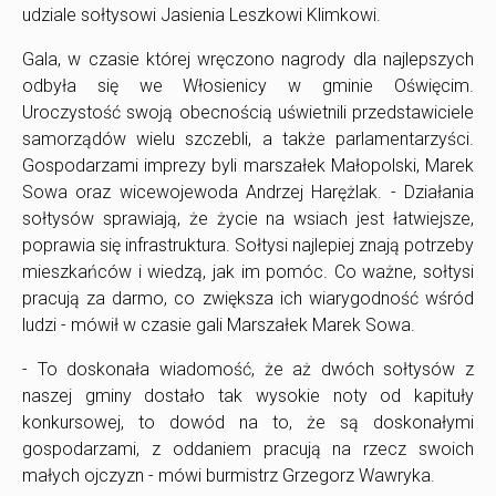
udziale sołtysowi Jasienia Leszkowi Klimkowi.
Gala, w czasie której wręczono nagrody dla najlepszych
odbyła się we Włosienicy w gminie Oświęcim.
Uroczystość swoją obecnością uświetnili przedstawiciele
samorządów wielu szczebli, a także parlamentarzyści.
Gospodarzami imprezy byli marszałek Małopolski, Marek
Sowa oraz wicewojewoda Andrzej Harężlak. - Działania
sołtysów sprawiają, że życie na wsiach jest łatwiejsze,
poprawia się infrastruktura. Sołtysi najlepiej znają potrzeby
mieszkańców i wiedzą, jak im pomóc. Co ważne, sołtysi
pracują za darmo, co zwiększa ich wiarygodność wśród
ludzi - mówił w czasie gali Marszałek Marek Sowa.
- To doskonała wiadomość, że aż dwóch sołtysów z
naszej gminy dostało tak wysokie noty od kapituły
konkursowej, to dowód na to, że są doskonałymi
gospodarzami, z oddaniem pracują na rzecz swoich
małych ojczyzn - mówi burmistrz Grzegorz Wawryka.