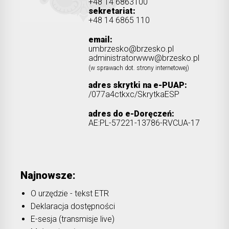
+48 14 6863100
sekretariat:
+48 14 6865 110
email:
umbrzesko@brzesko.pl
administratorwww@brzesko.pl
(w sprawach dot. strony internetowej)
adres skrytki na e-PUAP:
/077a4ctkxc/SkrytkaESP
adres do e-Doręczeń:
AE:PL-57221-13786-RVCUA-17
Najnowsze:
O urzędzie - tekst ETR
Deklaracja dostępności
E-sesja (transmisje live)