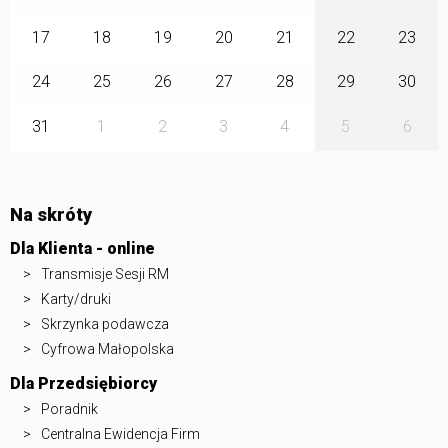
17
18
19
20
21
22
23
24
25
26
27
28
29
30
31
1
2
3
4
5
6
Na skróty
Dla Klienta - online
Transmisje Sesji RM
Karty/druki
Skrzynka podawcza
Cyfrowa Małopolska
Dla Przedsiębiorcy
Poradnik
Centralna Ewidencja Firm